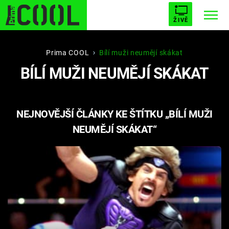
ŽIVĚ
STARHOUSE
BUFFY, PŘEMOŽITELKA UPÍRŮ
Trendy:
Prima COOL
Bílí muži neumějí skákat
BÍLÍ MUŽI NEUMĚJÍ SKÁKAT
ESCAPE
PLNEJ KOTEL
AVENGERS 5
NEJNOVĚJŠÍ ČLÁNKY KE ŠTÍTKU „BÍLÍ MUŽI
NEUMĚJÍ SKÁKAT“
Témata
Filmy
Seriály
Hry