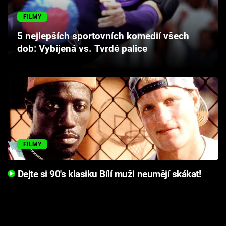
Cool Esport
FILMY
Pořady
5 nejlepších sportovních komedií všech
dob: Vybíjená vs. Tvrdé palice
TV Program
Sledujte prima+
Přihlášení
FILMY
Sledujte nás
Dejte si 90's klasiku Bílí muži neumějí skákat!