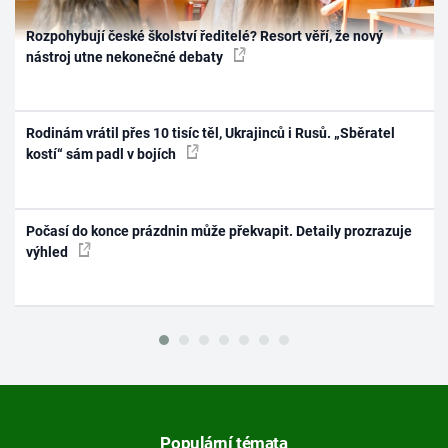
Rozpohybují české školství ředitelé? Resort věří, že nový
nástroj utne nekonečné debaty
Rodinám vrátil přes 10 tisíc těl, Ukrajinců i Rusů. „Sběratel
kostí“ sám padl v bojích
Počasí do konce prázdnin může překvapit. Detaily prozrazuje
výhled
Populární témata