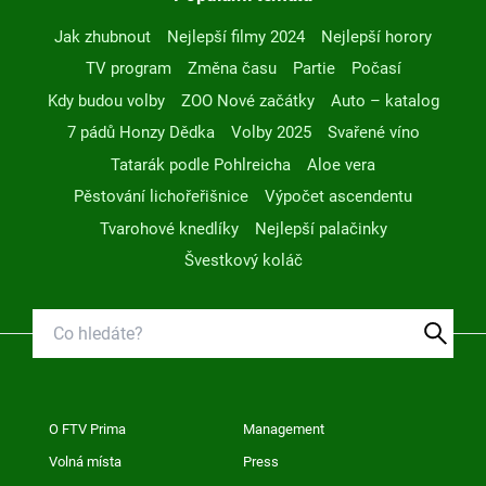
Jak zhubnout
Nejlepší filmy 2024
Nejlepší horory
TV program
Změna času
Partie
Počasí
Kdy budou volby
ZOO Nové začátky
Auto – katalog
7 pádů Honzy Dědka
Volby 2025
Svařené víno
Tatarák podle Pohlreicha
Aloe vera
Pěstování lichořeřišnice
Výpočet ascendentu
Tvarohové knedlíky
Nejlepší palačinky
Švestkový koláč
O FTV Prima
Management
Volná místa
Press