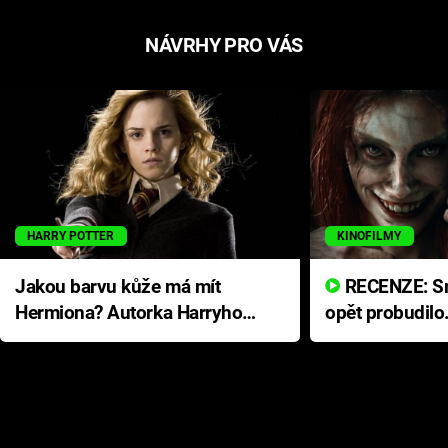
NÁVRHY PRO VÁS
HARRY POTTER
KINOFILMY
Jakou barvu kůže má mít
RECENZE: Smrtelné zlo se
Hermiona? Autorka Harryho
opět probudilo
Pottera přišla s ráznou
přichází s neo
odpovědí
hororovou nab