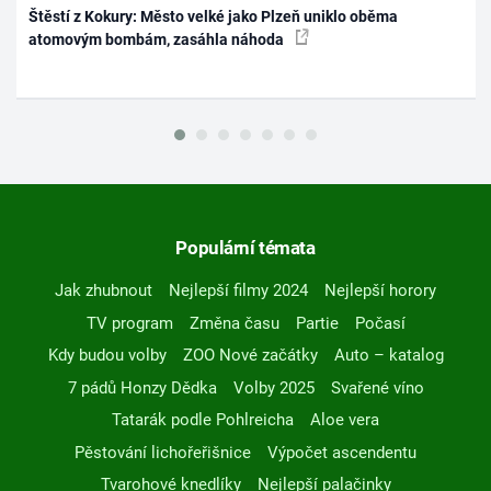
Štěstí z Kokury: Město velké jako Plzeň uniklo oběma
atomovým bombám, zasáhla náhoda
Populární témata
Jak zhubnout
Nejlepší filmy 2024
Nejlepší horory
TV program
Změna času
Partie
Počasí
Kdy budou volby
ZOO Nové začátky
Auto – katalog
7 pádů Honzy Dědka
Volby 2025
Svařené víno
Tatarák podle Pohlreicha
Aloe vera
Pěstování lichořeřišnice
Výpočet ascendentu
Tvarohové knedlíky
Nejlepší palačinky