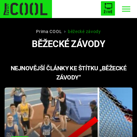
ŽIVĚ
STARHOUSE
BUFFY, PŘEMOŽITELKA UPÍRŮ
Trendy:
Prima COOL
běžecké závody
BĚŽECKÉ ZÁVODY
ESCAPE
PLNEJ KOTEL
AVENGERS 5
NEJNOVĚJŠÍ ČLÁNKY KE ŠTÍTKU „BĚŽECKÉ
ZÁVODY“
Témata
Filmy
Seriály
Hry