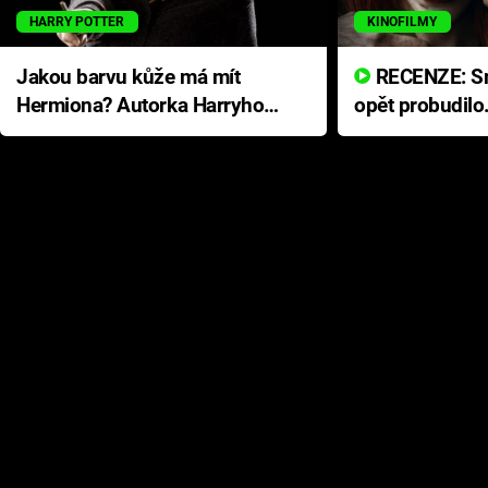
HARRY POTTER
KINOFILMY
Jakou barvu kůže má mít
RECENZE: Smrtelné zlo se
Hermiona? Autorka Harryho
opět probudilo
Pottera přišla s ráznou
přichází s neo
odpovědí
hororovou nab