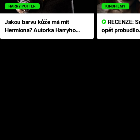
HARRY POTTER
KINOFILMY
Jakou barvu kůže má mít
RECENZE: Smrtelné zlo se
Hermiona? Autorka Harryho
opět probudilo
Pottera přišla s ráznou
přichází s neo
odpovědí
hororovou nab