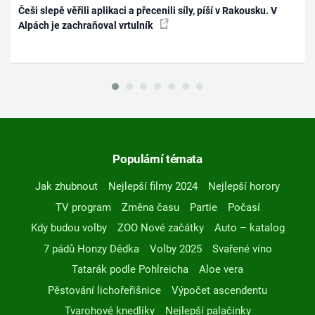
Češi slepě věřili aplikaci a přecenili síly, píší v Rakousku. V
Alpách je zachraňoval vrtulník
Populární témata
Jak zhubnout
Nejlepší filmy 2024
Nejlepší horory
TV program
Změna času
Partie
Počasí
Kdy budou volby
ZOO Nové začátky
Auto – katalog
7 pádů Honzy Dědka
Volby 2025
Svařené víno
Tatarák podle Pohlreicha
Aloe vera
Pěstování lichořeřišnice
Výpočet ascendentu
Tvarohové knedlíky
Nejlepší palačinky