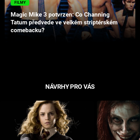
FILMY
Magic Mike 3 potvrzen: Co Channing
Tatum předvede ve velkém striptérském
comebacku?
NÁVRHY PRO VÁS