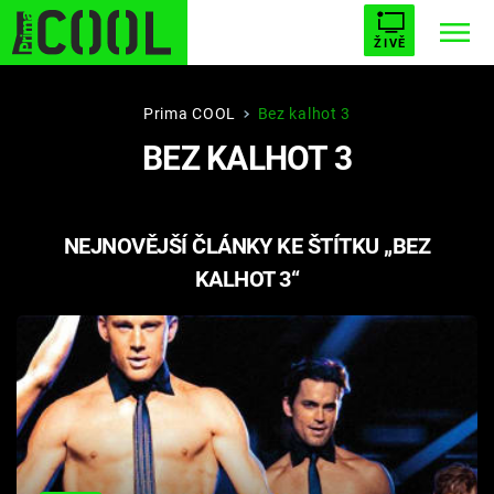
ŽIVĚ
STARHOUSE
BUFFY, PŘEMOŽITELKA UPÍRŮ
Trendy:
Prima COOL
Bez kalhot 3
BEZ KALHOT 3
ESCAPE
PLNEJ KOTEL
AVENGERS 5
NEJNOVĚJŠÍ ČLÁNKY KE ŠTÍTKU „BEZ
KALHOT 3“
Témata
Přihlášení
Sledujte nás