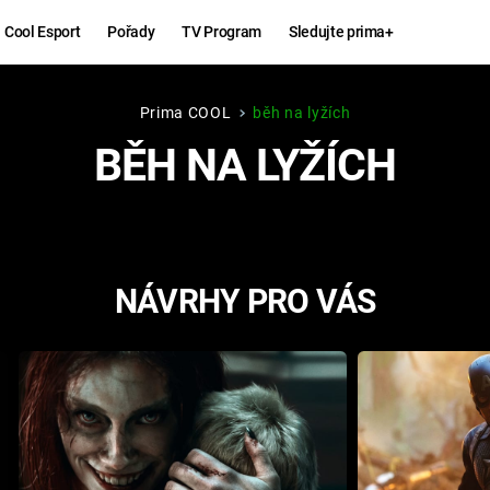
Cool Esport
Pořady
TV Program
Sledujte prima+
Prima COOL
běh na lyžích
Hry
Zábava
BĚH NA LYŽÍCH
MAFIA
ZÁBAVN
GALERI
GTA 6
NEJLEP
NÁVRHY PRO VÁS
KINGDOM
KOMEDI
COME:
DELIVERANCE
CHUCK
NORRIS
ESPORT
DEADP