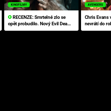
KINOFILMY
AVENGERS
RECENZE: Smrtelné zlo se
Chris Evans v
opět probudilo. Nový Evil Dead
nevrátí do ro
přichází s neodolatelnou
Ameriky
hororovou nabídkou