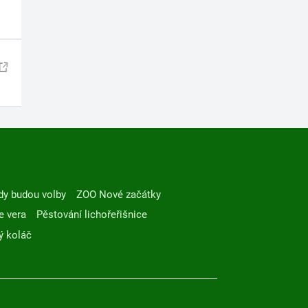
dy budou volby
ZOO Nové začátky
e vera
Pěstování lichořeřišnice
ý koláč