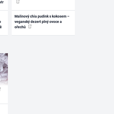
atr
Malinový chia pudink s kokosem –
o
veganský dezert plný ovoce a
ně
ořechů