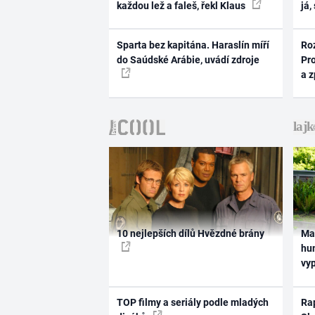
každou lež a faleš, řekl Klaus
já,
Sparta bez kapitána. Haraslín míří
Ro
do Saúdské Arábie, uvádí zdroje
Pr
a 
10 nejlepších dílů Hvězdné brány
Ma
hum
vy
TOP filmy a seriály podle mladých
Rap