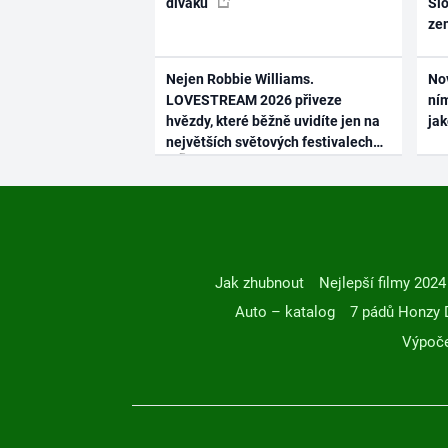
diváků
Slo
ze
Nejen Robbie Williams.
No
LOVESTREAM 2026 přiveze
ním
hvězdy, které běžně uvidíte jen na
ja
největších světových festivalech
Jak zhubnout
Nejlepší filmy 2024
Auto – katalog
7 pádů Honzy 
Výpoče