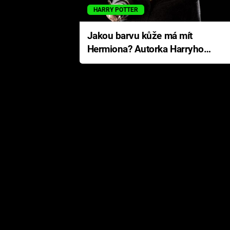
HARRY POTTER
Jakou barvu kůže má mít
Hermiona? Autorka Harryho
Pottera přišla s ráznou
odpovědí