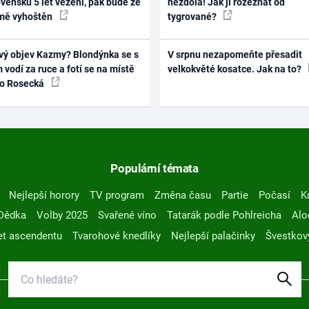
vensku 5 let vězení, pak bude ze
nezdolá! Jak ji rozeznat od
mě vyhoštěn
tygrované?
vý objev Kazmy? Blondýnka se s
V srpnu nezapomeňte přesadit
 vodí za ruce a fotí se na místě
velkokvěté kosatce. Jak na to?
ko Rosecká
Populární témata
Nejlepší horory
TV program
Změna času
Partie
Počasí
K
Dědka
Volby 2025
Svařené víno
Tatarák podle Pohlreicha
Alo
t ascendentu
Tvarohové knedlíky
Nejlepší palačinky
Švestkov