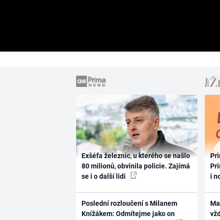
Exšéfa železnic, u kterého se našlo
Pri
80 milionů, obvinila policie. Zajímá
Pri
se i o další lidi
i n
Poslední rozloučení s Milanem
Ma
Knížákem: Odmítejme jako on
vž