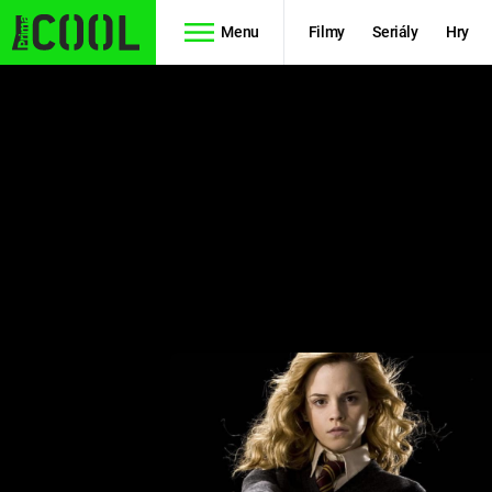
Menu
Filmy
Seriály
Hry
Seriály
Filmy
SIMPSONOVI
STAR WARS
HVĚZDNÁ
AVENGERS
BRÁNA
RYCHLE A
TEORIE
ZBĚSILE 10
VELKÉHO
PREDÁTOR
TŘESKU
FUTURAMA