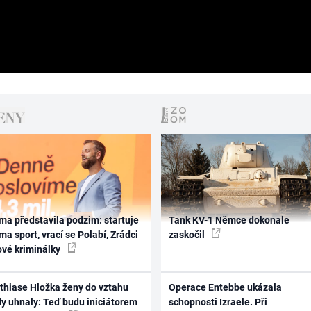
ma představila podzim: startuje
Tank KV-1 Němce dokonale
ma sport, vrací se Polabí, Zrádci
zaskočil
ové kriminálky
thiase Hložka ženy do vztahu
Operace Entebbe ukázala
dy uhnaly: Teď budu iniciátorem
schopnosti Izraele. Při