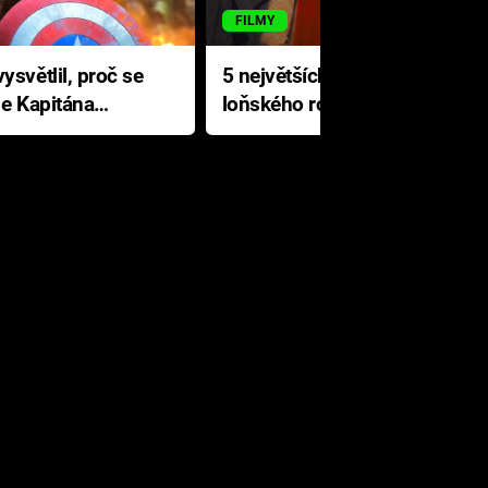
FILMY
ysvětlil, proč se
5 největších propadáků
le Kapitána
loňského roku: Disney na
jediné katastrofě prodělal 200
milionů dolarů