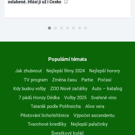
oslabené. Hlásí ji už i Česko
Populární témata
Jak zhubnout
Nejlepší filmy 2024
Nejlepší horory
TV program
Změna času
Partie
Počasí
Kdy budou volby
ZOO Nové začátky
Auto – katalog
7 pádů Honzy Dědka
Volby 2025
Svařené víno
Tatarák podle Pohlreicha
Aloe vera
Pěstování lichořeřišnice
Výpočet ascendentu
Tvarohové knedlíky
Nejlepší palačinky
Švestkový koláč