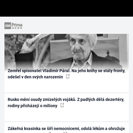
Zemřel spisovatel Vladimír Páral. Na jeho knihy se stály fronty,
odešel v den svých narozenin
Rusko mění osudy zmizelých vojáků. Z padlých dělá dezertéry,
rodiny přicházejí o miliony
Zákeřná kvasinka se šíří nemocnicemi, odolá lékům a ohrožuje