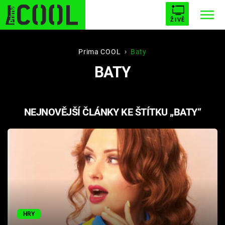
ŽIVĚ
STARHOUSE
BUFFY, PŘEMOŽITELKA UPÍRŮ
Trendy:
Prima COOL
Baty
BATY
ESCAPE
PLNEJ KOTEL
AVENGERS 5
NEJNOVĚJŠÍ ČLÁNKY KE ŠTÍTKU „BATY“
Témata
Filmy
Seriály
Hry
HRY