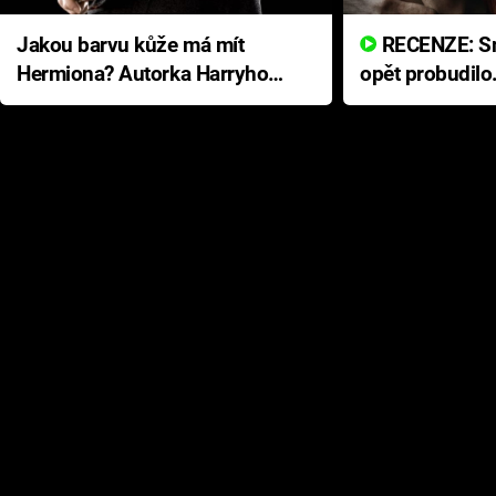
Jakou barvu kůže má mít
RECENZE: Smrtelné zlo se
Hermiona? Autorka Harryho
opět probudilo
Pottera přišla s ráznou
přichází s neo
odpovědí
hororovou nab