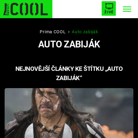
ŽIVĚ
STARHOUSE
BUFFY, PŘEMOŽITELKA UPÍRŮ
Trendy:
Prima COOL
Auto zabiják
AUTO ZABIJÁK
ESCAPE
PLNEJ KOTEL
AVENGERS 5
NEJNOVĚJŠÍ ČLÁNKY KE ŠTÍTKU „AUTO
ZABIJÁK“
Témata
Filmy
Seriály
Hry