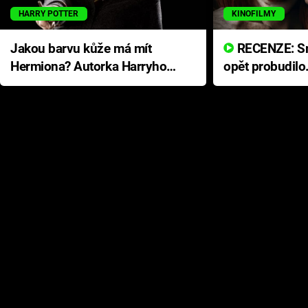
HARRY POTTER
KINOFILMY
Jakou barvu kůže má mít
RECENZE: Smrtelné zlo se
Hermiona? Autorka Harryho
opět probudilo
Pottera přišla s ráznou
přichází s neo
odpovědí
hororovou nab