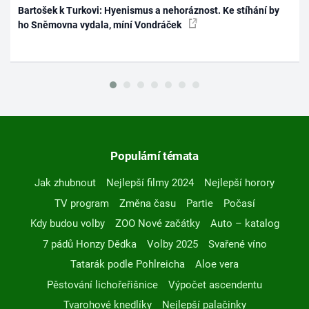
Bartošek k Turkovi: Hyenismus a nehoráznost. Ke stíhání by
ho Sněmovna vydala, míní Vondráček
Populární témata
Jak zhubnout
Nejlepší filmy 2024
Nejlepší horory
TV program
Změna času
Partie
Počasí
Kdy budou volby
ZOO Nové začátky
Auto – katalog
7 pádů Honzy Dědka
Volby 2025
Svařené víno
Tatarák podle Pohlreicha
Aloe vera
Pěstování lichořeřišnice
Výpočet ascendentu
Tvarohové knedlíky
Nejlepší palačinky