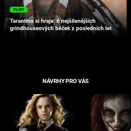
Cool Esport
FILMY
Pořady
Tarantino si hraje: 6 nejšílenějších
grindhouseových béček z posledních let
TV Program
Sledujte prima+
Přihlášení
NÁVRHY PRO VÁS
Sledujte nás