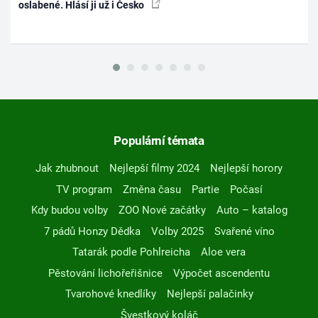
oslabené. Hlásí ji už i Česko
Populární témata
Jak zhubnout
Nejlepší filmy 2024
Nejlepší horory
TV program
Změna času
Partie
Počasí
Kdy budou volby
ZOO Nové začátky
Auto – katalog
7 pádů Honzy Dědka
Volby 2025
Svařené víno
Tatarák podle Pohlreicha
Aloe vera
Pěstování lichořeřišnice
Výpočet ascendentu
Tvarohové knedlíky
Nejlepší palačinky
Švestkový koláč