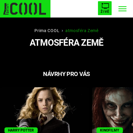
ŽIVĚ
STARHOUSE
BUFFY, PŘEMOŽITELKA UPÍRŮ
Trendy:
Prima COOL
atmosféra Země
ATMOSFÉRA ZEMĚ
ESCAPE
PLNEJ KOTEL
AVENGERS 5
NÁVRHY PRO VÁS
Témata
Filmy
Seriály
Hry
HARRY POTTER
KINOFILMY