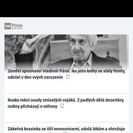
Zemřel spisovatel Vladimír Páral. Na jeho knihy se stály fronty,
odešel v den svých narozenin
Rusko mění osudy zmizelých vojáků. Z padlých dělá dezertéry,
rodiny přicházejí o miliony
Zákeřná kvasinka se šíří nemocnicemi, odolá lékům a ohrožuje