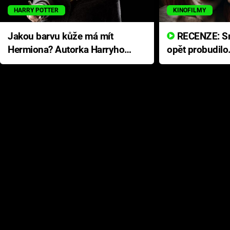
HARRY POTTER
KINOFILMY
Jakou barvu kůže má mít
RECENZE: Smrtelné zlo se
Hermiona? Autorka Harryho
opět probudilo
Pottera přišla s ráznou
přichází s neo
odpovědí
hororovou nab