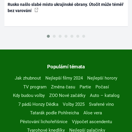
Rusko našlo slabé místo ukrajinské obrany. Útočit může téměř
bez varování
Populární témata
Jak zhubnout
Nejlepší filmy 2024
Nejlepší horory
TV program
Změna času
Partie
Počasí
Kdy budou volby
ZOO Nové začátky
Auto – katalog
7 pádů Honzy Dědka
Volby 2025
Svařené víno
Tatarák podle Pohlreicha
Aloe vera
Pěstování lichořeřišnice
Výpočet ascendentu
Tvarohové knedlíky
Nejlepší palačinky