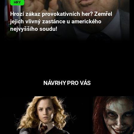
HRY
Cool Esport
Hrozí zákaz provokativních her? Zemřel
Pořady
jejich vlivný zastánce u amerického
nejvyššího soudu!
TV Program
Sledujte prima+
Přihlášení
NÁVRHY PRO VÁS
Sledujte nás