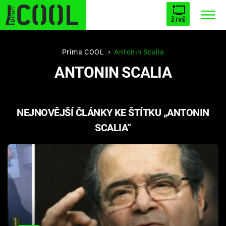
ŽIVĚ
STARHOUSE
BUFFY, PŘEMOŽITELKA UPÍRŮ
Trendy:
Prima COOL
Antonin Scalia
ANTONIN SCALIA
ESCAPE
PLNEJ KOTEL
AVENGERS 5
NEJNOVĚJŠÍ ČLÁNKY KE ŠTÍTKU „ANTONIN
SCALIA“
Témata
Filmy
Seriály
Hry