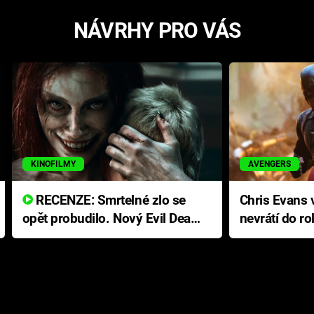
NÁVRHY PRO VÁS
KINOFILMY
AVENGERS
RECENZE: Smrtelné zlo se
Chris Evans v
opět probudilo. Nový Evil Dead
nevrátí do ro
přichází s neodolatelnou
Ameriky
hororovou nabídkou