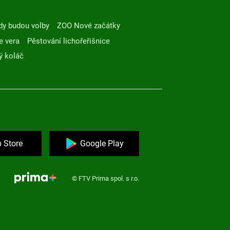
dy budou volby
ZOO Nové začátky
e vera
Pěstování lichořeřišnice
ý koláč
 Store
Google Play
© FTV Prima spol. s r.o.