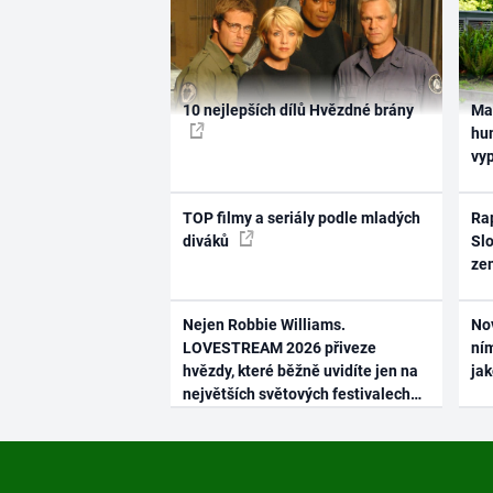
10 nejlepších dílů Hvězdné brány
Ma
hum
vy
TOP filmy a seriály podle mladých
Rap
diváků
Slo
ze
Nejen Robbie Williams.
No
LOVESTREAM 2026 přiveze
ním
hvězdy, které běžně uvidíte jen na
ja
největších světových festivalech