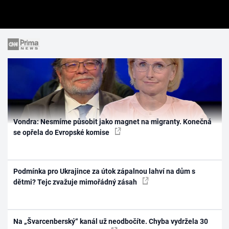
Vondra: Nesmíme působit jako magnet na migranty. Konečná
se opřela do Evropské komise
Podmínka pro Ukrajince za útok zápalnou lahví na dům s
dětmi? Tejc zvažuje mimořádný zásah
Na „Švarcenberský“ kanál už neodbočíte. Chyba vydržela 30