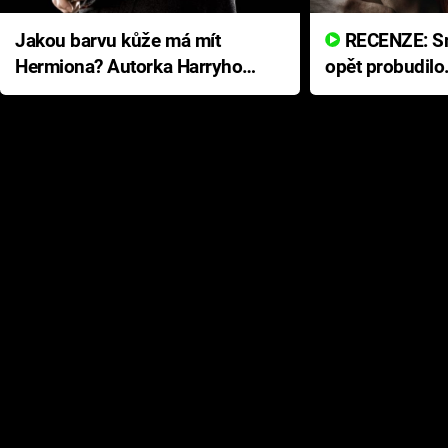
Jakou barvu kůže má mít
RECENZE: Smrtelné zlo se
Hermiona? Autorka Harryho
opět probudilo
Pottera přišla s ráznou
přichází s neo
odpovědí
hororovou nab