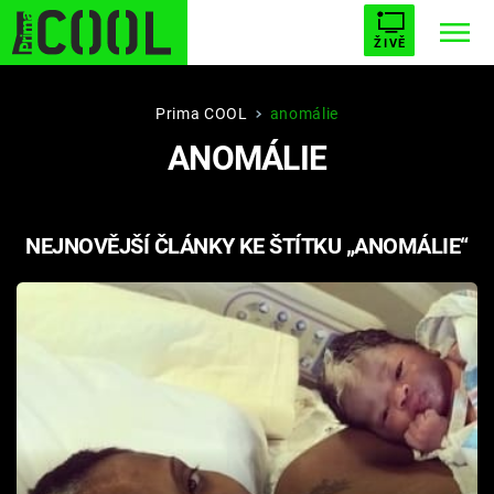
ŽIVĚ
STARHOUSE
BUFFY, PŘEMOŽITELKA UPÍRŮ
Trendy:
Prima COOL
anomálie
ANOMÁLIE
ESCAPE
PLNEJ KOTEL
AVENGERS 5
NEJNOVĚJŠÍ ČLÁNKY KE ŠTÍTKU „ANOMÁLIE“
Témata
Filmy
Seriály
Hry