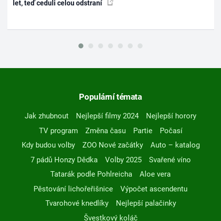
let, teď ceduli celou odstraní
Populární témata
Jak zhubnout
Nejlepší filmy 2024
Nejlepší horory
TV program
Změna času
Partie
Počasí
Kdy budou volby
ZOO Nové začátky
Auto – katalog
7 pádů Honzy Dědka
Volby 2025
Svařené víno
Tatarák podle Pohlreicha
Aloe vera
Pěstování lichořeřišnice
Výpočet ascendentu
Tvarohové knedlíky
Nejlepší palačinky
Švestkový koláč