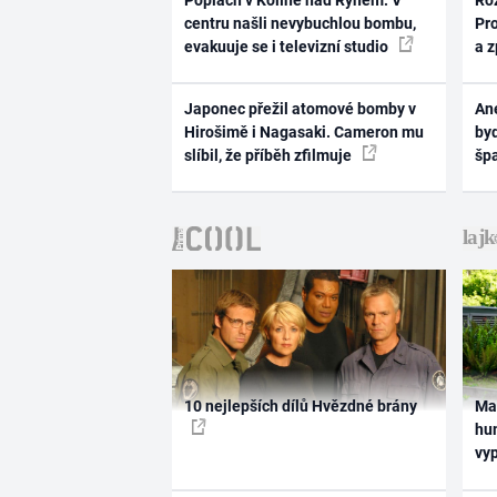
Poplach v Kolíně nad Rýnem: V
Ro
centru našli nevybuchlou bombu,
Pr
evakuuje se i televizní studio
a 
Japonec přežil atomové bomby v
Ane
Hirošimě i Nagasaki. Cameron mu
byd
slíbil, že příběh zfilmuje
šp
10 nejlepších dílů Hvězdné brány
Ma
hum
vy