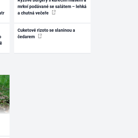
Rýžové burgery s kuřecím masem a
mrkví podávané se salátem – lehká
atr
a chutná večeře
Cuketové rizoto se slaninou a
o
čedarem
ně