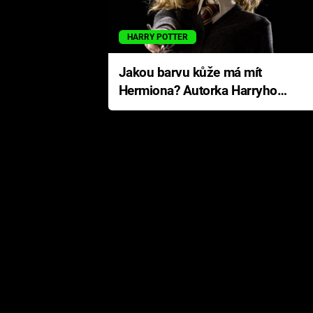
HARRY POTTER
Jakou barvu kůže má mít
Hermiona? Autorka Harryho
Pottera přišla s ráznou
odpovědí