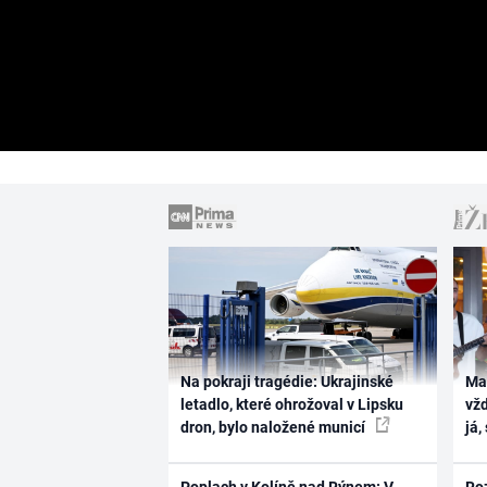
Na pokraji tragédie: Ukrajinské
Ma
letadlo, které ohrožoval v Lipsku
vž
dron, bylo naložené municí
já,