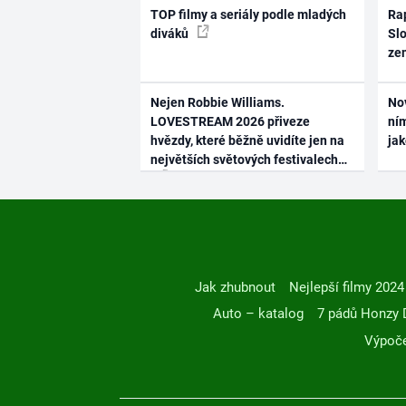
TOP filmy a seriály podle mladých
Rap
diváků
Slo
ze
Nejen Robbie Williams.
No
LOVESTREAM 2026 přiveze
ním
hvězdy, které běžně uvidíte jen na
ja
největších světových festivalech
Jak zhubnout
Nejlepší filmy 2024
Auto – katalog
7 pádů Honzy 
Výpoče