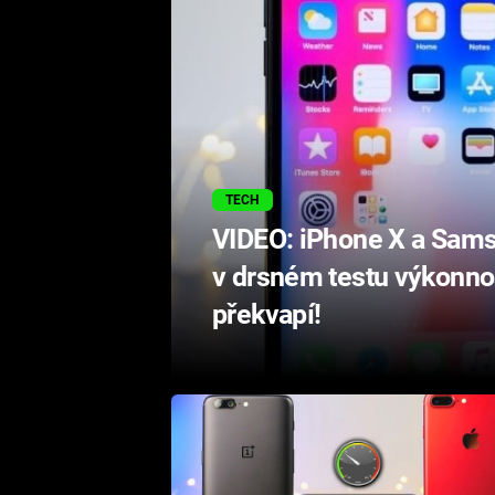
TECH
VIDEO: iPhone X a Samsu
v drsném testu výkonnos
překvapí!