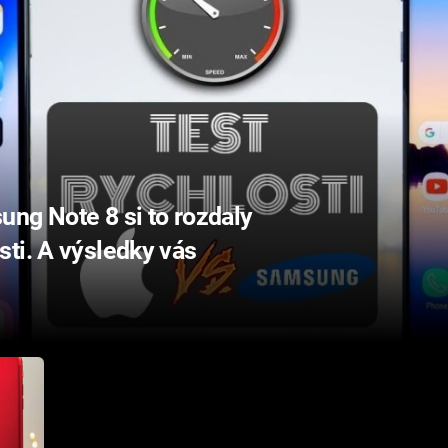
ng Note 8 si to rozdaly
ti. A výsledky vás