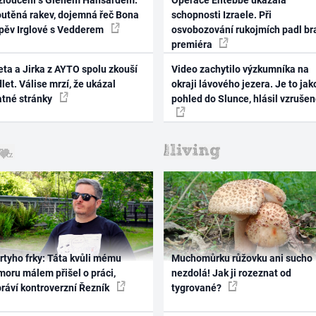
zloučení s Glenem Hansardem:
Operace Entebbe ukázala
outěná rakev, dojemná řeč Bona
schopnosti Izraele. Při
zpěv Irglové s Vedderem
osvobozování rukojmích padl br
premiéra
ta a Jirka z AYTO spolu zkouší
Video zachytilo výzkumníka na
let. Válise mrzí, že ukázal
okraji lávového jezera. Je to jak
atné stránky
pohled do Slunce, hlásil vzruše
rtyho frky: Táta kvůli mému
Muchomůrku růžovku ani sucho
oru málem přišel o práci,
nezdolá! Jak ji rozeznat od
práví kontroverzní Řezník
tygrované?