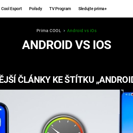
Cool Esport
Pořady
TV Program
Sledujte prima+
Prima COOL
Android vs iOs
Hry
Zábava
ANDROID VS IOS
MAFIA
ZÁBAVN
GALERI
GTA 6
NEJLEP
JŠÍ ČLÁNKY KE ŠTÍTKU „ANDROID
KINGDOM
KOMEDI
COME:
DELIVERANCE
CHUCK
NORRIS
ESPORT
DEADP