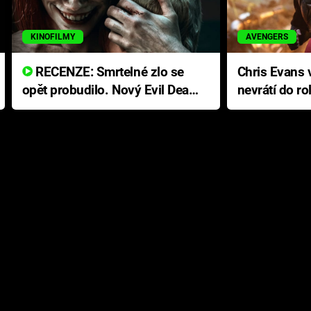
KINOFILMY
AVENGERS
RECENZE: Smrtelné zlo se
Chris Evans v
opět probudilo. Nový Evil Dead
nevrátí do ro
přichází s neodolatelnou
Ameriky
hororovou nabídkou