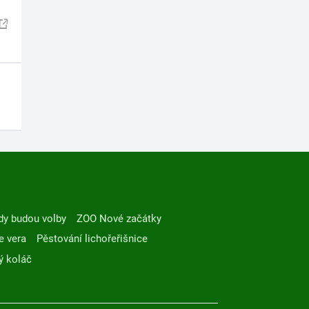
dy budou volby
ZOO Nové začátky
e vera
Pěstování lichořeřišnice
ý koláč