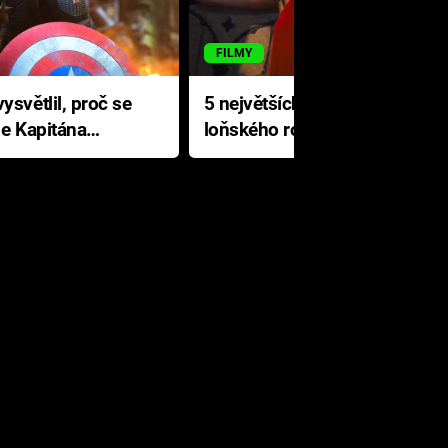
FILMY
ysvětlil, proč se
5 největších propadáků
le Kapitána
loňského roku: Disney na
jediné katastrofě prodělal 200
milionů dolarů