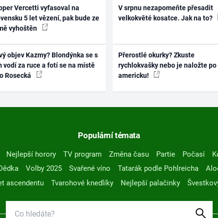
per Vercetti vyfasoval na
V srpnu nezapomeňte přesadit
vensku 5 let vězení, pak bude ze
velkokvěté kosatce. Jak na to?
mě vyhoštěn
vý objev Kazmy? Blondýnka se s
Přerostlé okurky? Zkuste
 vodí za ruce a fotí se na místě
rychlokvašky nebo je naložte po
ko Rosecká
americku!
Populární témata
Nejlepší horory
TV program
Změna času
Partie
Počasí
K
Dědka
Volby 2025
Svařené víno
Tatarák podle Pohlreicha
Alo
t ascendentu
Tvarohové knedlíky
Nejlepší palačinky
Švestkov