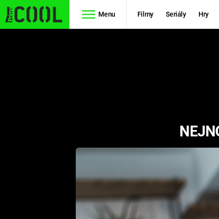
Menu
Filmy
Seriály
Hry
Seriály
Filmy
SIMPSONOVI
STAR WARS
HVĚZDNÁ
AVENGERS
BRÁNA
NEJNO
RYCHLE A
TEORIE
ZBĚSILE 10
VELKÉHO
PREDÁTOR
TŘESKU
FUTURAMA