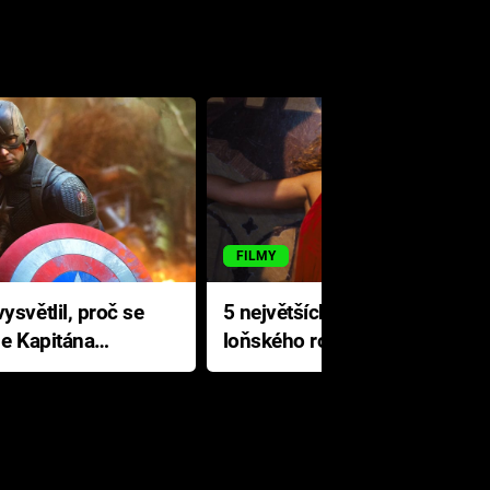
FILMY
ysvětlil, proč se
5 největších propadáků
le Kapitána
loňského roku: Disney na
jediné katastrofě prodělal 200
milionů dolarů