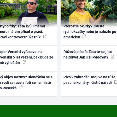
rtyho frky: Táta kvůli mému
Přerostlé okurky? Zkuste
oru málem přišel o práci,
rychlokvašky nebo je naložte po
práví kontroverzní Řezník
americku!
per Vercetti vyfasoval na
Růžová plíseň: Zbavte se jí co
vensku 5 let vězení, pak bude ze
nejdříve! Jak ji zlikvidovat?
mě vyhoštěn
vý objev Kazmy? Blondýnka se s
Pivo v zahradě: Hnojivo na růže,
 vodí za ruce a fotí se na místě
past na komáry i čistič nářadí
ko Rosecká