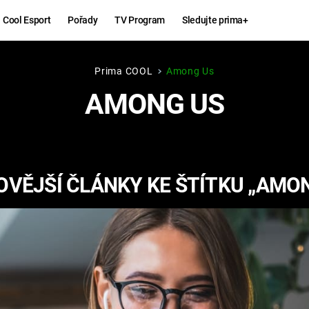
Cool Esport
Pořady
TV Program
Sledujte prima+
Prima COOL
Among Us
Hry
Zábava
AMONG US
MAFIA
ZÁBAVN
GALERI
GTA 6
NEJLEP
VĚJŠÍ ČLÁNKY KE ŠTÍTKU „AMO
KINGDOM
KOMEDI
COME:
DELIVERANCE
CHUCK
NORRIS
ESPORT
DEADP