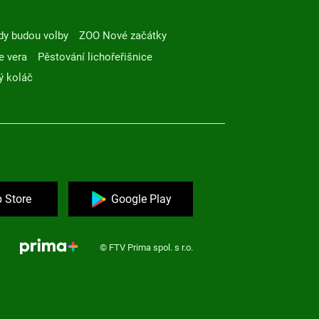
dy budou volby
ZOO Nové začátky
e vera
Pěstování lichořeřišnice
ý koláč
 Store
Google Play
© FTV Prima spol. s r.o.