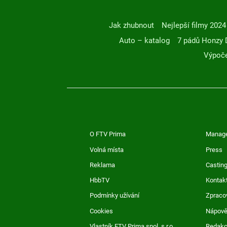
Jak zhubnout
Nejlepší filmy 2024
Auto – katalog
7 pádů Honzy 
Výpoče
O FTV Prima
Manag
Volná místa
Press
Reklama
Casting
HbbTV
Kontak
Podmínky užívání
Zpraco
Cookies
Nápov
Vlastník FTV Prima spol. s r.o.
Redak