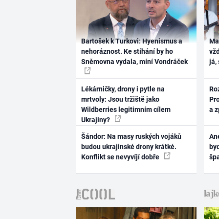
Bartošek k Turkovi: Hyenismus a
Ma
nehoráznost. Ke stíhání by ho
vž
Sněmovna vydala, míní Vondráček
já,
Lékárničky, drony i pytle na
Ro
mrtvoly: Jsou tržiště jako
Pr
Wildberries legitimním cílem
a 
Ukrajiny?
Šándor: Na masy ruských vojáků
Ane
budou ukrajinské drony krátké.
byd
Konflikt se nevyvíjí dobře
šp