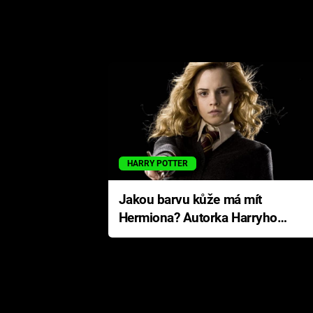
HARRY POTTER
Jakou barvu kůže má mít
Hermiona? Autorka Harryho
Pottera přišla s ráznou
odpovědí