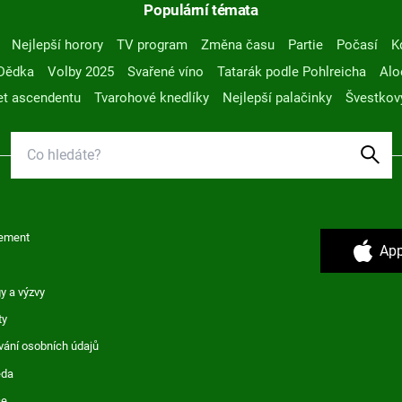
Populární témata
Nejlepší horory
TV program
Změna času
Partie
Počasí
K
Dědka
Volby 2025
Svařené víno
Tatarák podle Pohlreicha
Alo
t ascendentu
Tvarohové knedlíky
Nejlepší palačinky
Švestkov
ement
App
y a výzvy
ty
vání osobních údajů
ěda
ce