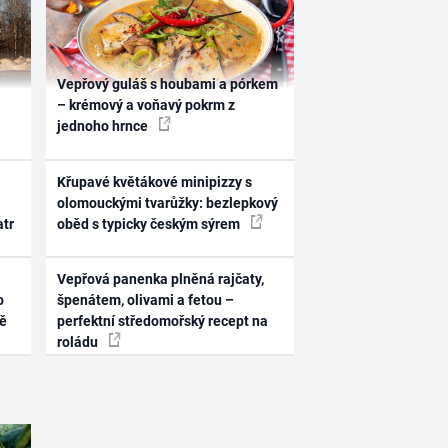
Vepřový guláš s houbami a pórkem
– krémový a voňavý pokrm z
jednoho hrnce
Křupavé květákové minipizzy s
olomouckými tvarůžky: bezlepkový
atr
oběd s typicky českým sýrem
Vepřová panenka plněná rajčaty,
o
špenátem, olivami a fetou –
ně
perfektní středomořský recept na
roládu