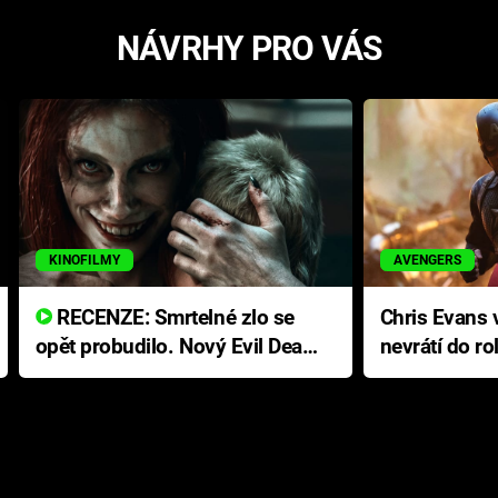
NÁVRHY PRO VÁS
KINOFILMY
AVENGERS
RECENZE: Smrtelné zlo se
Chris Evans v
opět probudilo. Nový Evil Dead
nevrátí do ro
přichází s neodolatelnou
Ameriky
hororovou nabídkou