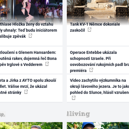
thiase Hložka ženy do vztahu
Tank KV-1 Němce dokonale
dy uhnaly: Teď budu iniciátorem
zaskočil
 slibuje zpěvák
zloučení s Glenem Hansardem:
Operace Entebbe ukázala
outěná rakev, dojemná řeč Bona
schopnosti Izraele. Při
zpěv Irglové s Vedderem
osvobozování rukojmích padl br
premiéra
ta a Jirka z AYTO spolu zkouší
Video zachytilo výzkumníka na
let. Válise mrzí, že ukázal
okraji lávového jezera. Je to jak
atné stránky
pohled do Slunce, hlásil vzruše