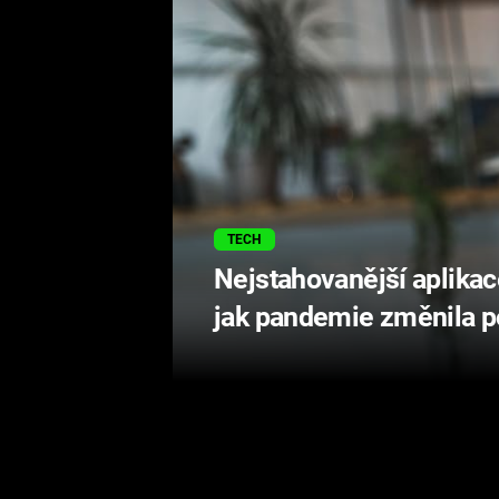
TECH
Nejstahovanější aplikac
jak pandemie změnila p