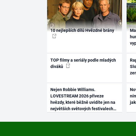
10 nejlepších dílů Hvězdné brány
Ma
hum
vy
TOP filmy a seriály podle mladých
Rap
diváků
Slo
ze
Nejen Robbie Williams.
No
LOVESTREAM 2026 přiveze
ním
hvězdy, které běžně uvidíte jen na
ja
největších světových festivalech