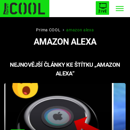
ŽIVĚ
STARHOUSE
BUFFY, PŘEMOŽITELKA UPÍRŮ
Trendy:
Prima COOL
amazon alexa
AMAZON ALEXA
ESCAPE
PLNEJ KOTEL
AVENGERS 5
NEJNOVĚJŠÍ ČLÁNKY KE ŠTÍTKU „AMAZON
ALEXA“
Témata
Filmy
Seriály
Hry