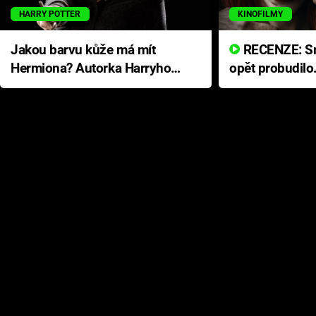
HARRY POTTER
KINOFILMY
Jakou barvu kůže má mít
RECENZE: Smrtelné zlo se
Hermiona? Autorka Harryho
opět probudilo
Pottera přišla s ráznou
přichází s neo
odpovědí
hororovou nab