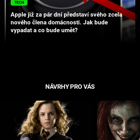
TECH
Cool Esport
Apple již za pár dní představí svého zcela
Pořady
nového člena domácnosti. Jak bude
vypadat a co bude umět?
TV Program
Sledujte prima+
Přihlášení
NÁVRHY PRO VÁS
Sledujte nás