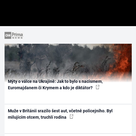
Mýty o válce na Ukrajině: Jak to bylo s nacismem,
Euromajdanem či Krymem a kdo je diktátor?
Muže v Británii srazilo šest aut, včetně policejního. Byl
milujícím otcem, truchlí rodina