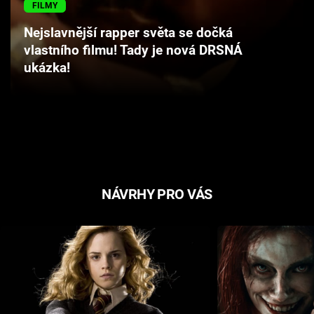
FILMY
Cool Esport
Nejslavnější rapper světa se dočká
Pořady
vlastního filmu! Tady je nová DRSNÁ
ukázka!
TV Program
Sledujte prima+
Přihlášení
NÁVRHY PRO VÁS
Sledujte nás