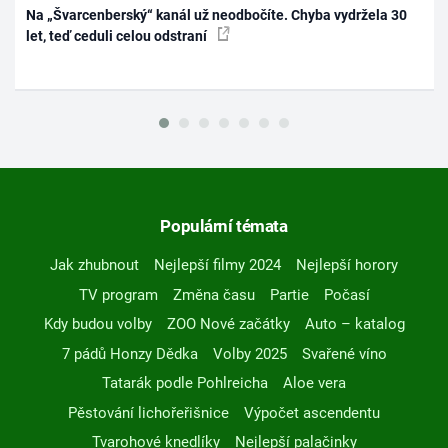
Na „Švarcenberský“ kanál už neodbočíte. Chyba vydržela 30
let, teď ceduli celou odstraní
Populární témata
Jak zhubnout
Nejlepší filmy 2024
Nejlepší horory
TV program
Změna času
Partie
Počasí
Kdy budou volby
ZOO Nové začátky
Auto – katalog
7 pádů Honzy Dědka
Volby 2025
Svařené víno
Tatarák podle Pohlreicha
Aloe vera
Pěstování lichořeřišnice
Výpočet ascendentu
Tvarohové knedlíky
Nejlepší palačinky