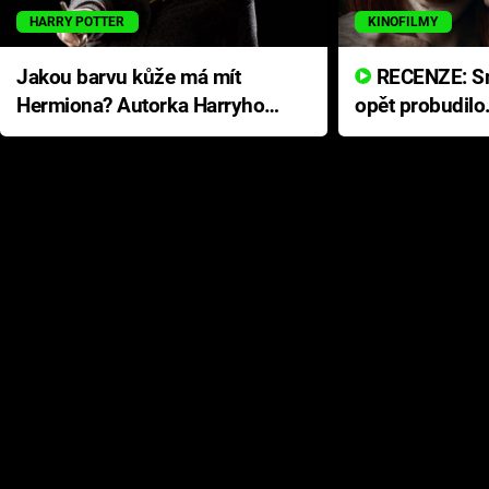
HARRY POTTER
KINOFILMY
Jakou barvu kůže má mít
RECENZE: Smrtelné zlo se
Hermiona? Autorka Harryho
opět probudilo
Pottera přišla s ráznou
přichází s neo
odpovědí
hororovou nab