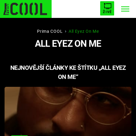
ŽIVĚ
STARHOUSE
BUFFY, PŘEMOŽITELKA UPÍRŮ
Trendy:
Prima COOL
All Eyez On Me
ALL EYEZ ON ME
ESCAPE
PLNEJ KOTEL
AVENGERS 5
NEJNOVĚJŠÍ ČLÁNKY KE ŠTÍTKU „ALL EYEZ
ON ME“
Témata
Filmy
Seriály
Hry