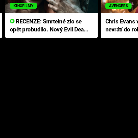
KINOFILMY
AVENGERS
RECENZE: Smrtelné zlo se
Chris Evans v
opět probudilo. Nový Evil Dead
nevrátí do ro
přichází s neodolatelnou
Ameriky
hororovou nabídkou