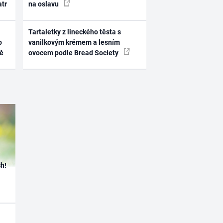
atr
na oslavu
Tartaletky z lineckého těsta s
o
vanilkovým krémem a lesním
ně
ovocem podle Bread Society
h!