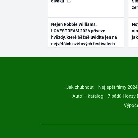
diváků
Slo
ze
Nejen Robbie Williams.
No
LOVESTREAM 2026 přiveze
ním
hvězdy, které běžně uvidíte jen na
ja
největších světových festivalech
Jak zhubnout
Nejlepší filmy 2024
Auto – katalog
7 pádů Honzy 
Výpoče