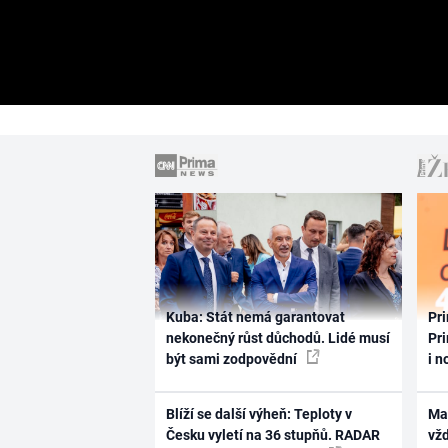
Kuba: Stát nemá garantovat
Pri
nekonečný růst důchodů. Lidé musí
Pri
být sami zodpovědní
i n
Blíží se další výheň: Teploty v
Ma
Česku vyletí na 36 stupňů. RADAR
vž