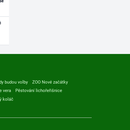
se
é
dy budou volby
ZOO Nové začátky
e vera
Pěstování lichořeřišnice
ý koláč