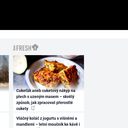
Cukeťák aneb cuketový nákyp na
plech s uzeným masem – skvělý
způsob, jak zpracovat přerostlé
cukety
Vláčný koláč z jogurtu s višněmi a
mandlemi – letní moučník ke kávě i