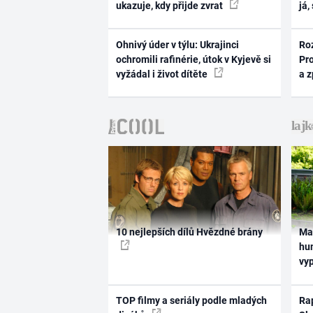
ukazuje, kdy přijde zvrat
já,
Ohnivý úder v týlu: Ukrajinci
Ro
ochromili rafinérie, útok v Kyjevě si
Pr
vyžádal i život dítěte
a 
10 nejlepších dílů Hvězdné brány
Ma
hum
vy
TOP filmy a seriály podle mladých
Rap