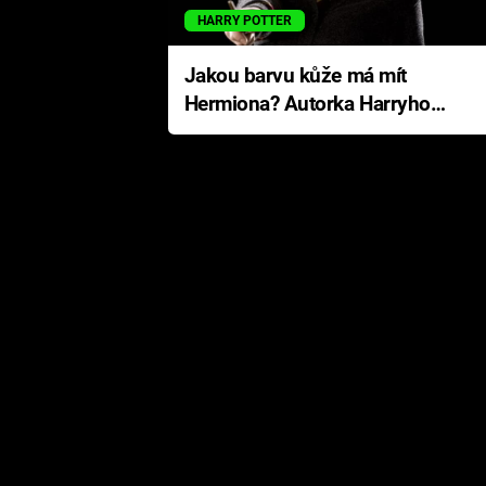
HARRY POTTER
Jakou barvu kůže má mít
Hermiona? Autorka Harryho
Pottera přišla s ráznou
odpovědí