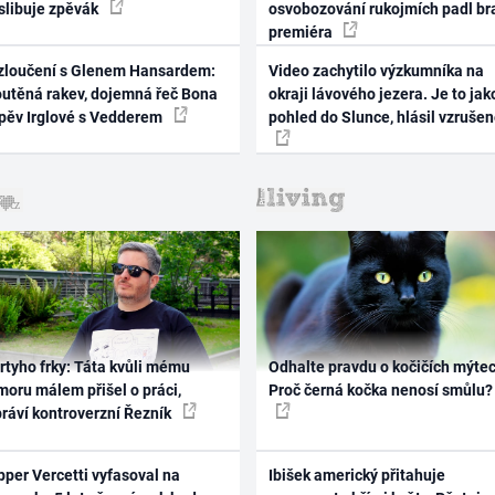
 slibuje zpěvák
osvobozování rukojmích padl br
premiéra
zloučení s Glenem Hansardem:
Video zachytilo výzkumníka na
outěná rakev, dojemná řeč Bona
okraji lávového jezera. Je to jak
zpěv Irglové s Vedderem
pohled do Slunce, hlásil vzruše
rtyho frky: Táta kvůli mému
Odhalte pravdu o kočičích mýtec
oru málem přišel o práci,
Proč černá kočka nenosí smůlu?
práví kontroverzní Řezník
per Vercetti vyfasoval na
Ibišek americký přitahuje