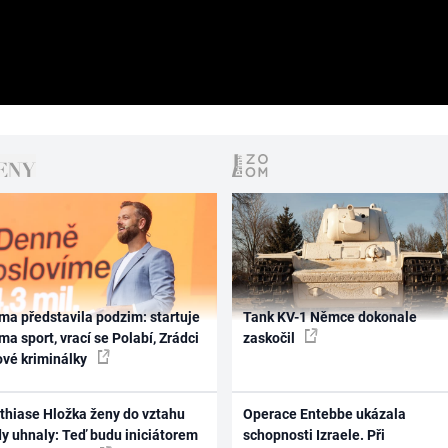
ma představila podzim: startuje
Tank KV-1 Němce dokonale
ma sport, vrací se Polabí, Zrádci
zaskočil
ové kriminálky
thiase Hložka ženy do vztahu
Operace Entebbe ukázala
dy uhnaly: Teď budu iniciátorem
schopnosti Izraele. Při