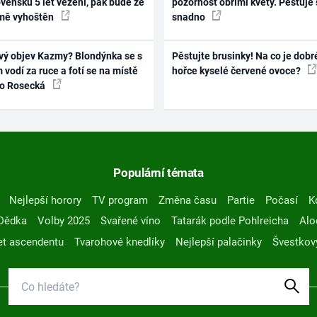
vensku 5 let vězení, pak bude ze
pozornost obřími květy. Pěstuje 
mě vyhoštěn
snadno
vý objev Kazmy? Blondýnka se s
Pěstujte brusinky! Na co je dobr
 vodí za ruce a fotí se na místě
hořce kyselé červené ovoce?
ko Rosecká
Populární témata
Nejlepší horory
TV program
Změna času
Partie
Počasí
K
Dědka
Volby 2025
Svařené víno
Tatarák podle Pohlreicha
Alo
t ascendentu
Tvarohové knedlíky
Nejlepší palačinky
Švestkov