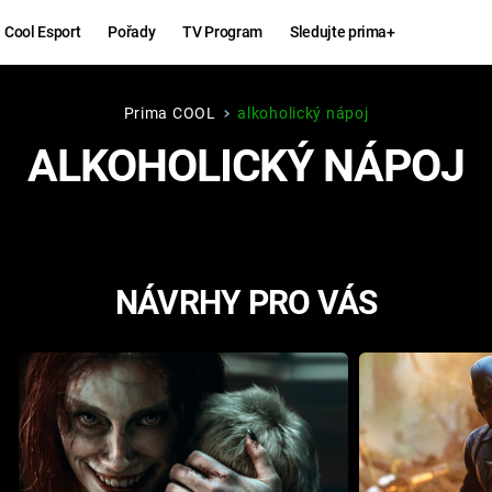
Cool Esport
Pořady
TV Program
Sledujte prima+
Prima COOL
alkoholický nápoj
Hry
Zábava
ALKOHOLICKÝ NÁPOJ
MAFIA
ZÁBAVN
GALERI
GTA 6
NEJLEP
NÁVRHY PRO VÁS
KINGDOM
KOMEDI
COME:
DELIVERANCE
CHUCK
NORRIS
ESPORT
DEADP