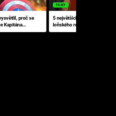
FILMY
ysvětlil, proč se
5 největších propadáků
le Kapitána
loňského roku: Disney na
jediné katastrofě prodělal 200
milionů dolarů