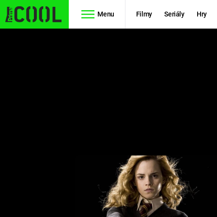
Menu
Filmy
Seriály
Hry
Seriály
Filmy
SIMPSONOVI
STAR WARS
HVĚZDNÁ
AVENGERS
BRÁNA
RYCHLE A
TEORIE
ZBĚSILE 10
VELKÉHO
PREDÁTOR
TŘESKU
FUTURAMA