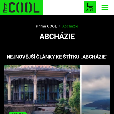
ŽIVĚ
STARHOUSE
BUFFY, PŘEMOŽITELKA UPÍRŮ
Trendy:
Prima COOL
Abcházie
ABCHÁZIE
ESCAPE
PLNEJ KOTEL
AVENGERS 5
NEJNOVĚJŠÍ ČLÁNKY KE ŠTÍTKU „ABCHÁZIE“
Témata
Filmy
Seriály
Hry