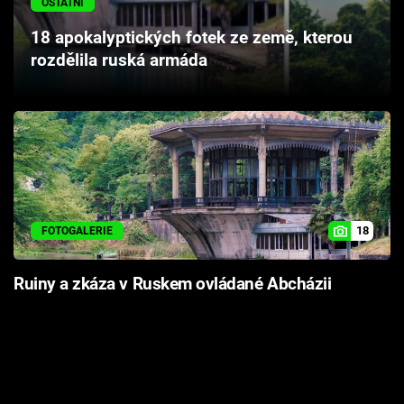
OSTATNÍ
Cool Esport
18 apokalyptických fotek ze země, kterou
rozdělila ruská armáda
Pořady
TV Program
Sledujte prima+
Přihlášení
18
FOTOGALERIE
Sledujte nás
Ruiny a zkáza v Ruskem ovládané Abcházii