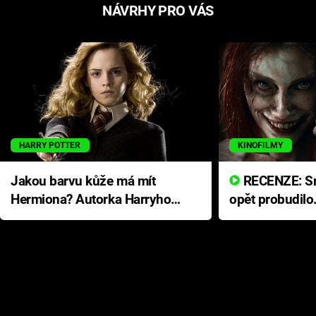
NÁVRHY PRO VÁS
HARRY POTTER
KINOFILMY
Jakou barvu kůže má mít
RECENZE: Smrtelné zlo se
Hermiona? Autorka Harryho
opět probudilo
Pottera přišla s ráznou
přichází s neo
odpovědí
hororovou nab