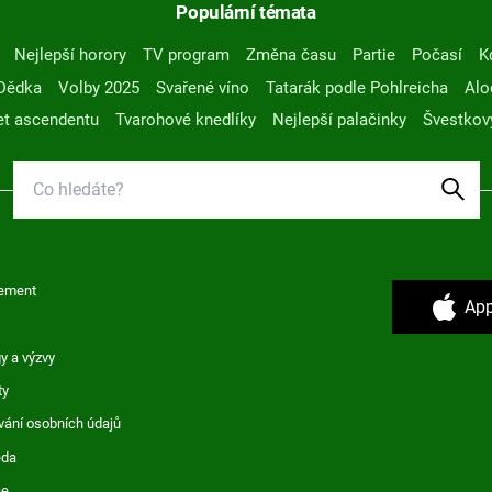
Populární témata
Nejlepší horory
TV program
Změna času
Partie
Počasí
K
Dědka
Volby 2025
Svařené víno
Tatarák podle Pohlreicha
Alo
t ascendentu
Tvarohové knedlíky
Nejlepší palačinky
Švestkov
ement
App
y a výzvy
ty
vání osobních údajů
ěda
ce