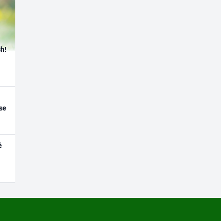
h!
se
é