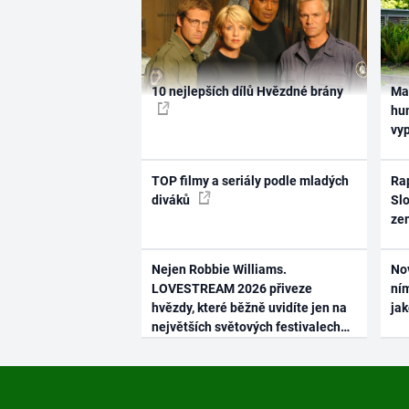
10 nejlepších dílů Hvězdné brány
Ma
hum
vy
TOP filmy a seriály podle mladých
Rap
diváků
Slo
ze
Nejen Robbie Williams.
No
LOVESTREAM 2026 přiveze
ním
hvězdy, které běžně uvidíte jen na
ja
největších světových festivalech