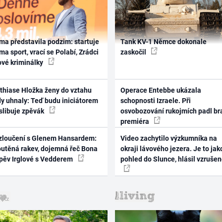
ma představila podzim: startuje
Tank KV-1 Němce dokonale
ma sport, vrací se Polabí, Zrádci
zaskočil
ové kriminálky
thiase Hložka ženy do vztahu
Operace Entebbe ukázala
dy uhnaly: Teď budu iniciátorem
schopnosti Izraele. Při
 slibuje zpěvák
osvobozování rukojmích padl br
premiéra
zloučení s Glenem Hansardem:
Video zachytilo výzkumníka na
outěná rakev, dojemná řeč Bona
okraji lávového jezera. Je to jak
zpěv Irglové s Vedderem
pohled do Slunce, hlásil vzruše