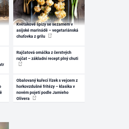
Květákové špízy se sezamem v
asijské marinádě – vegetariánská
chuťovka z grilu
Rajčatová omáčka z čerstvých
rajčat – základní recept plný chuti
atr
Obalovaný kuřecí řízek s vejcem z
o
horkovzdušné fritézy – klasika v
ně
novém pojetí podle Jamieho
Olivera