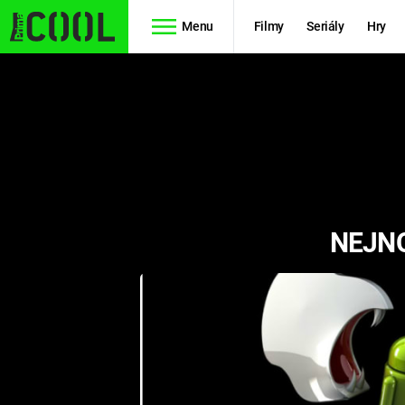
Menu
Filmy
Seriály
Hry
Seriály
Filmy
SIMPSONOVI
STAR WARS
HVĚZDNÁ
AVENGERS
BRÁNA
NEJNO
RYCHLE A
TEORIE
ZBĚSILE 10
VELKÉHO
PREDÁTOR
TŘESKU
FUTURAMA