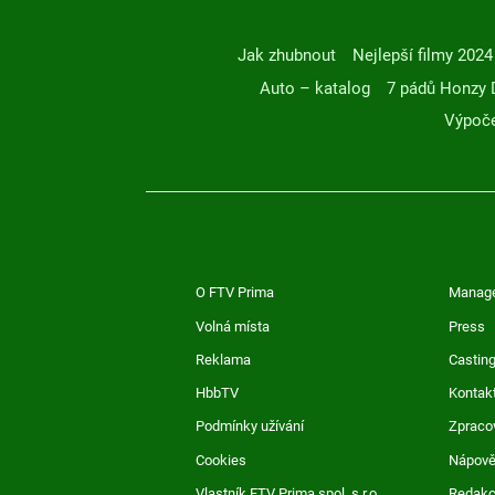
Jak zhubnout
Nejlepší filmy 2024
Auto – katalog
7 pádů Honzy 
Výpoče
O FTV Prima
Manag
Volná místa
Press
Reklama
Casting
HbbTV
Kontak
Podmínky užívání
Zpraco
Cookies
Nápov
Vlastník FTV Prima spol. s r.o.
Redak