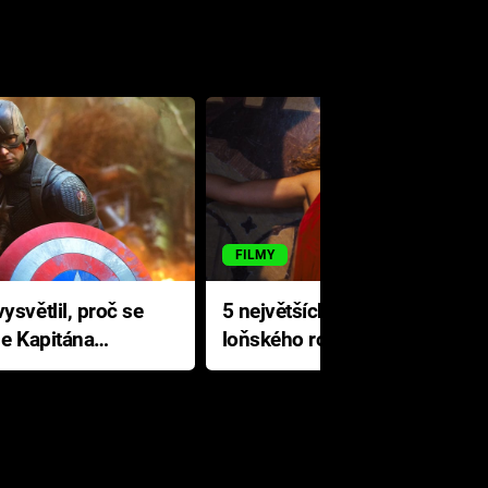
FILMY
ysvětlil, proč se
5 největších propadáků
le Kapitána
loňského roku: Disney na
jediné katastrofě prodělal 200
milionů dolarů