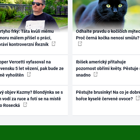
rtyho frky: Táta kvůli mému
Odhalte pravdu o kočičích mýtec
oru málem přišel o práci,
Proč černá kočka nenosí smůlu?
práví kontroverzní Řezník
per Vercetti vyfasoval na
Ibišek americký přitahuje
vensku 5 let vězení, pak bude ze
pozornost obřími květy. Pěstuje 
mě vyhoštěn
snadno
vý objev Kazmy? Blondýnka se s
Pěstujte brusinky! Na co je dobr
 vodí za ruce a fotí se na místě
hořce kyselé červené ovoce?
ko Rosecká