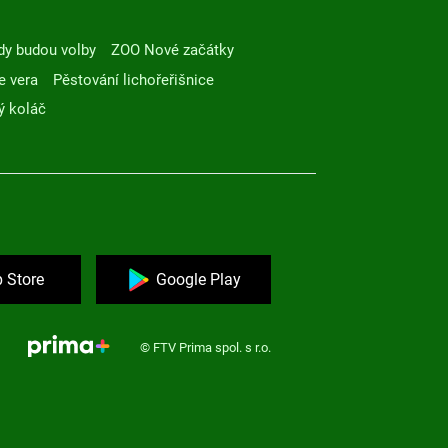
dy budou volby
ZOO Nové začátky
e vera
Pěstování lichořeřišnice
ý koláč
 Store
Google Play
© FTV Prima spol. s r.o.