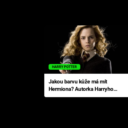
HARRY POTTER
Jakou barvu kůže má mít
Hermiona? Autorka Harryho
Pottera přišla s ráznou
odpovědí