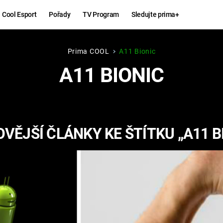
Cool Esport
Pořady
TV Program
Sledujte prima+
Prima COOL
A11 Bionic
Hry
Zábava
A11 BIONIC
MAFIA
ZÁBAVN
GALERI
GTA 6
NEJLEP
VĚJŠÍ ČLÁNKY KE ŠTÍTKU „A11 B
KINGDOM
KOMEDI
COME:
DELIVERANCE
CHUCK
NORRIS
ESPORT
DEADP