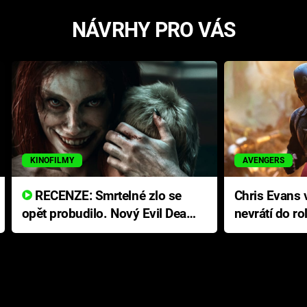
NÁVRHY PRO VÁS
KINOFILMY
AVENGERS
RECENZE: Smrtelné zlo se
Chris Evans v
opět probudilo. Nový Evil Dead
nevrátí do ro
přichází s neodolatelnou
Ameriky
hororovou nabídkou