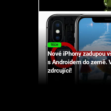
TECH
Nové iPhony zadupou v
s Androidem do země. V
zdrcující!