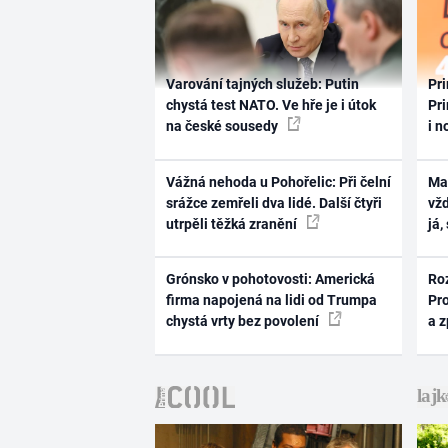
Varování tajných služeb: Putin
Pri
chystá test NATO. Ve hře je i útok
Pri
na české sousedy
i n
Vážná nehoda u Pohořelic: Při čelní
Ma
srážce zemřeli dva lidé. Další čtyři
vž
utrpěli těžká zranění
já,
Grónsko v pohotovosti: Americká
Ro
firma napojená na lidi od Trumpa
Pr
chystá vrty bez povolení
a 