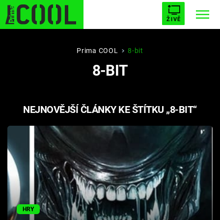
ŽIVĚ
STARHOUSE
BUFFY, PŘEMOŽITELKA UPÍRŮ
Trendy:
Prima COOL
8-bit
8-BIT
ESCAPE
PLNEJ KOTEL
AVENGERS 5
NEJNOVĚJŠÍ ČLÁNKY KE ŠTÍTKU „8-BIT“
Témata
Filmy
Seriály
Hry
HRY