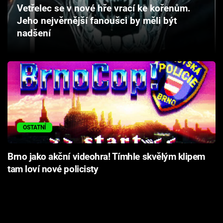
Vetřelec se v nové hře vrací ke kořenům.
Cool Esport
Jeho nejvěrnější fanoušci by měli být
nadšení
Pořady
TV Program
Sledujte prima+
Přihlášení
OSTATNÍ
Sledujte nás
Brno jako akční videohra! Tímhle skvělým klipem
tam loví nové policisty