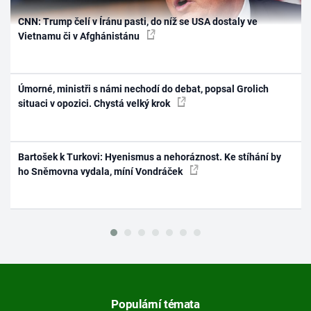
CNN: Trump čelí v Íránu pasti, do níž se USA dostaly ve
Vietnamu či v Afghánistánu
Úmorné, ministři s námi nechodí do debat, popsal Grolich
situaci v opozici. Chystá velký krok
Bartošek k Turkovi: Hyenismus a nehoráznost. Ke stíhání by
ho Sněmovna vydala, míní Vondráček
Populární témata