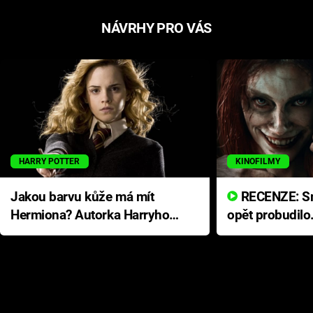
NÁVRHY PRO VÁS
HARRY POTTER
KINOFILMY
Jakou barvu kůže má mít
RECENZE: Smrtelné zlo se
Hermiona? Autorka Harryho
opět probudilo
Pottera přišla s ráznou
přichází s neo
odpovědí
hororovou nab