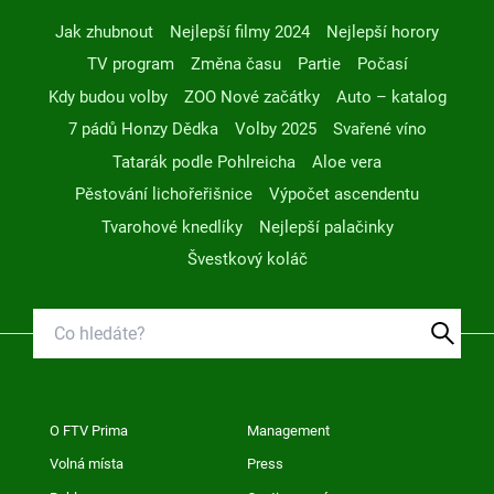
Jak zhubnout
Nejlepší filmy 2024
Nejlepší horory
TV program
Změna času
Partie
Počasí
Kdy budou volby
ZOO Nové začátky
Auto – katalog
7 pádů Honzy Dědka
Volby 2025
Svařené víno
Tatarák podle Pohlreicha
Aloe vera
Pěstování lichořeřišnice
Výpočet ascendentu
Tvarohové knedlíky
Nejlepší palačinky
Švestkový koláč
O FTV Prima
Management
Volná místa
Press