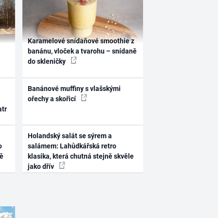
Karamelové snídaňové smoothie z
banánu, vloček a tvarohu – snídaně
do skleničky
Banánové muffiny s vlašskými
ořechy a skořicí
atr
Holandský salát se sýrem a
o
salámem: Lahůdkářská retro
ně
klasika, která chutná stejně skvěle
jako dřív