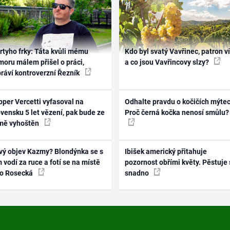
rtyho frky: Táta kvůli mému
Kdo byl svatý Vavřinec, patron v
oru málem přišel o práci,
a co jsou Vavřincovy slzy?
práví kontroverzní Řezník
per Vercetti vyfasoval na
Odhalte pravdu o kočičích mýtec
vensku 5 let vězení, pak bude ze
Proč černá kočka nenosí smůlu?
mě vyhoštěn
vý objev Kazmy? Blondýnka se s
Ibišek americký přitahuje
 vodí za ruce a fotí se na místě
pozornost obřími květy. Pěstuje 
ko Rosecká
snadno