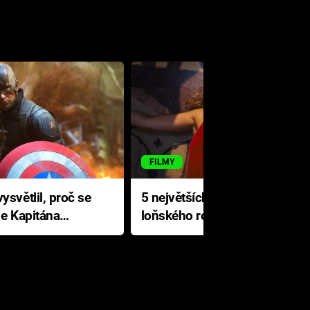
FILMY
ysvětlil, proč se
5 největších propadáků
le Kapitána
loňského roku: Disney na
jediné katastrofě prodělal 200
milionů dolarů