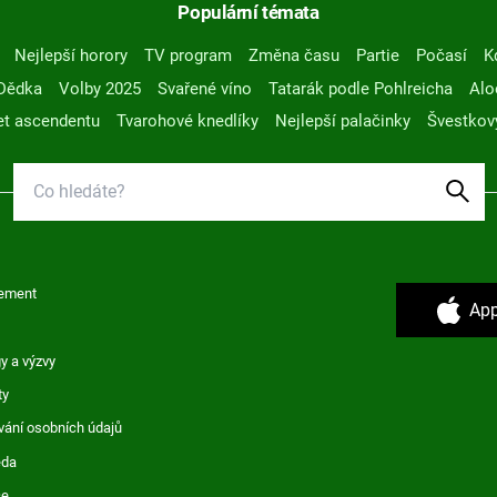
Populární témata
Nejlepší horory
TV program
Změna času
Partie
Počasí
K
Dědka
Volby 2025
Svařené víno
Tatarák podle Pohlreicha
Alo
t ascendentu
Tvarohové knedlíky
Nejlepší palačinky
Švestkov
ement
App
y a výzvy
ty
vání osobních údajů
ěda
ce