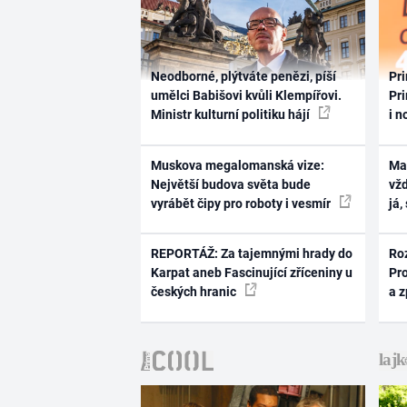
Neodborné, plýtváte penězi, píší
Pri
umělci Babišovi kvůli Klempířovi.
Pri
Ministr kulturní politiku hájí
i n
Muskova megalomanská vize:
Ma
Největší budova světa bude
vž
vyrábět čipy pro roboty i vesmír
já,
REPORTÁŽ: Za tajemnými hrady do
Ro
Karpat aneb Fascinující zříceniny u
Pr
českých hranic
a 