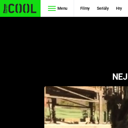
Menu
Filmy
Seriály
Hry
Seriály
Filmy
SIMPSONOVI
STAR WARS
HVĚZDNÁ
AVENGERS
BRÁNA
NEJ
RYCHLE A
TEORIE
ZBĚSILE 10
VELKÉHO
PREDÁTOR
TŘESKU
FUTURAMA