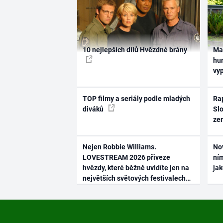
10 nejlepších dílů Hvězdné brány
Ma
hum
vy
TOP filmy a seriály podle mladých
Rap
diváků
Slo
ze
Nejen Robbie Williams.
No
LOVESTREAM 2026 přiveze
ním
hvězdy, které běžně uvidíte jen na
ja
největších světových festivalech