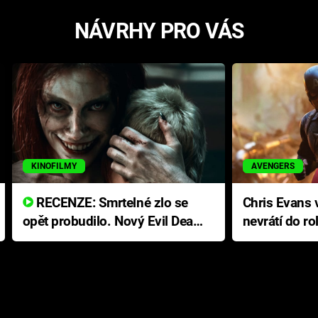
NÁVRHY PRO VÁS
KINOFILMY
AVENGERS
RECENZE: Smrtelné zlo se
Chris Evans v
opět probudilo. Nový Evil Dead
nevrátí do ro
přichází s neodolatelnou
Ameriky
hororovou nabídkou