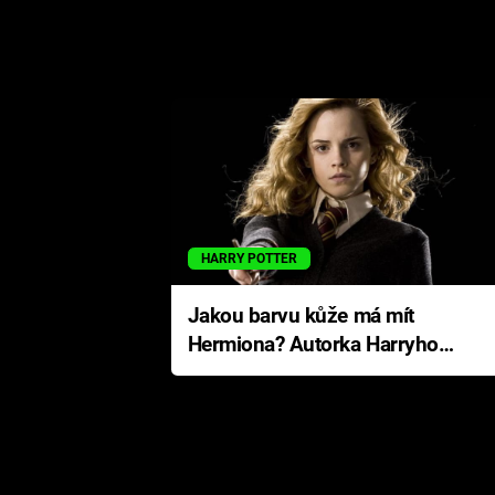
HARRY POTTER
Jakou barvu kůže má mít
Hermiona? Autorka Harryho
Pottera přišla s ráznou
odpovědí