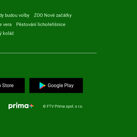
dy budou volby
ZOO Nové začátky
e vera
Pěstování lichořeřišnice
ý koláč
 Store
Google Play
© FTV Prima spol. s r.o.