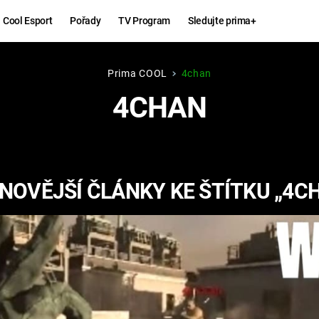
Cool Esport
Pořady
TV Program
Sledujte prima+
Prima COOL
4chan
Hry
Zábava
4CHAN
MAFIA
ZÁBAVN
GALERI
GTA 6
NEJLEP
NOVĚJŠÍ ČLÁNKY KE ŠTÍTKU „4C
KINGDOM
KOMEDI
COME:
DELIVERANCE
CHUCK
NORRIS
ESPORT
DEADP