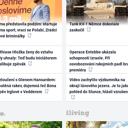
ma představila podzim: startuje
Tank KV-1 Němce dokonale
ma sport, vrací se Polabí, Zrádci
zaskočil
ové kriminálky
thiase Hložka ženy do vztahu
Operace Entebbe ukázala
dy uhnaly: Teď budu iniciátorem
schopnosti Izraele. Při
 slibuje zpěvák
osvobozování rukojmích padl br
premiéra
zloučení s Glenem Hansardem:
Video zachytilo výzkumníka na
outěná rakev, dojemná řeč Bona
okraji lávového jezera. Je to jak
zpěv Irglové s Vedderem
pohled do Slunce, hlásil vzruše