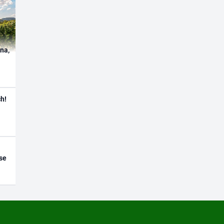
ína,
h!
se