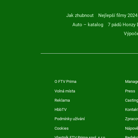
Jak zhubnout
Nejlepší filmy 2024
Auto – katalog
7 pádů Honzy 
Výpoče
O FTV Prima
Manag
Volná místa
Press
Reklama
Casting
HbbTV
Kontak
Podmínky užívání
Zpraco
Cookies
Nápov
Vlastník FTV Prima spol. s r.o.
Redak