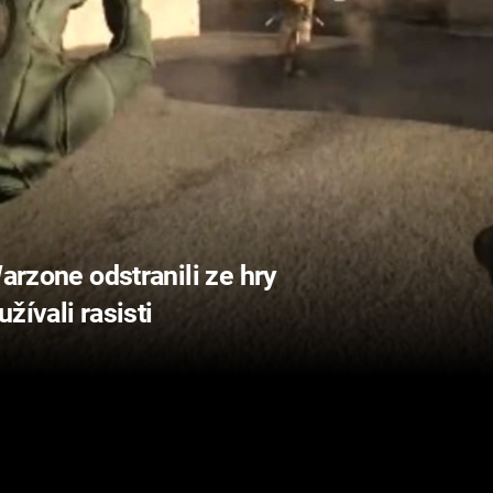
Warzone odstranili ze hry
žívali rasisti