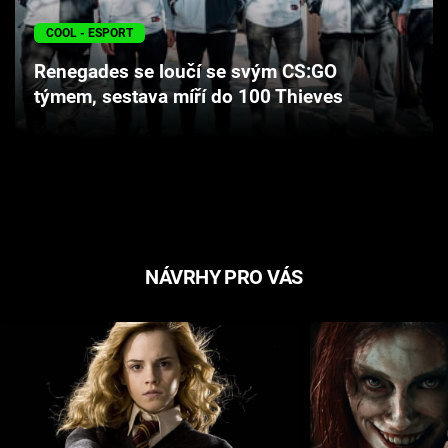
Cool Esport
COOL - ESPORT
Pořady
Renegades se loučí se svým CS:GO
týmem, sestava míří do 100 Thieves
TV Program
Sledujte prima+
Přihlášení
NÁVRHY PRO VÁS
Sledujte nás