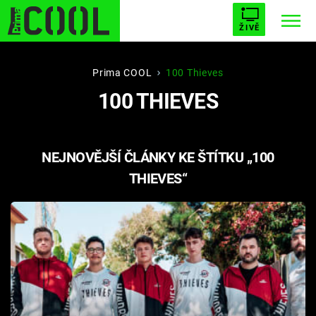
ŽIVĚ
STARHOUSE
BUFFY, PŘEMOŽITELKA UPÍRŮ
Trendy:
Prima COOL
100 Thieves
100 THIEVES
ESCAPE
PLNEJ KOTEL
AVENGERS 5
NEJNOVĚJŠÍ ČLÁNKY KE ŠTÍTKU „100
THIEVES“
Témata
Filmy
Seriály
Hry