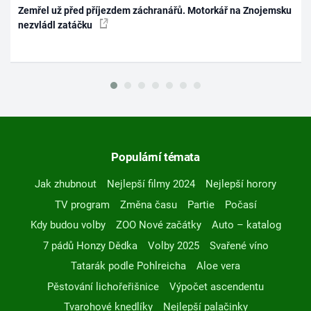
Zemřel už před příjezdem záchranářů. Motorkář na Znojemsku
nezvládl zatáčku
Populární témata
Jak zhubnout
Nejlepší filmy 2024
Nejlepší horory
TV program
Změna času
Partie
Počasí
Kdy budou volby
ZOO Nové začátky
Auto – katalog
7 pádů Honzy Dědka
Volby 2025
Svařené víno
Tatarák podle Pohlreicha
Aloe vera
Pěstování lichořeřišnice
Výpočet ascendentu
Tvarohové knedlíky
Nejlepší palačinky