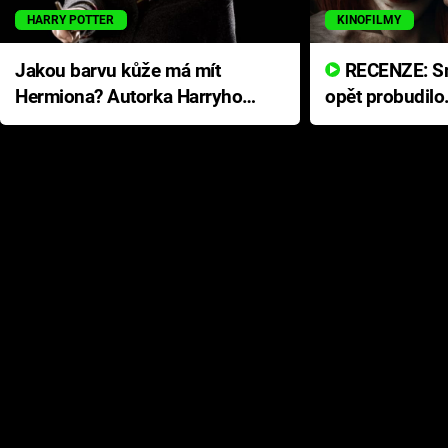
HARRY POTTER
KINOFILMY
Jakou barvu kůže má mít
RECENZE: Smrtelné zlo se
Hermiona? Autorka Harryho
opět probudilo
Pottera přišla s ráznou
přichází s neo
odpovědí
hororovou nab