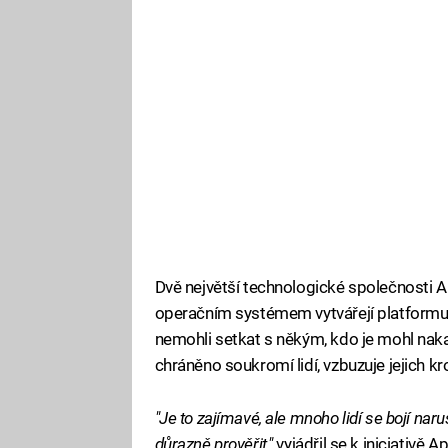
Dvě největší technologické společnosti Ap
operačním systémem vytvářejí platformu,
nemohli setkat s někým, kdo je mohl nakaz
chráněno soukromí lidí, vzbuzuje jejich k
"Je to zajímavé, ale mnoho lidí se bojí nar
důrazně prověřit,"
vyjádřil se k iniciativě