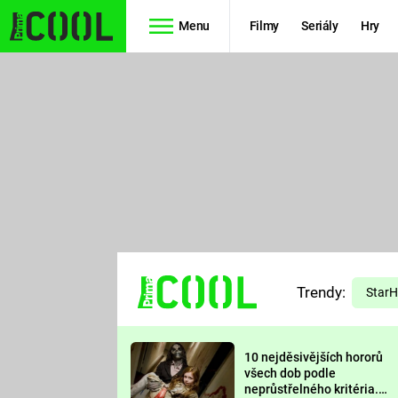
Menu
Filmy
Seriály
Hry
Seriály
Filmy
SIMPSONOVI
STAR WARS
HVĚZDNÁ
AVENGERS
BRÁNA
RYCHLE A
TEORIE
ZBĚSILE 10
Trendy:
VELKÉHO
Star
PREDÁTOR
TŘESKU
10 nejděsivějších hororů
FUTURAMA
všech dob podle
neprůstřelného kritéria.