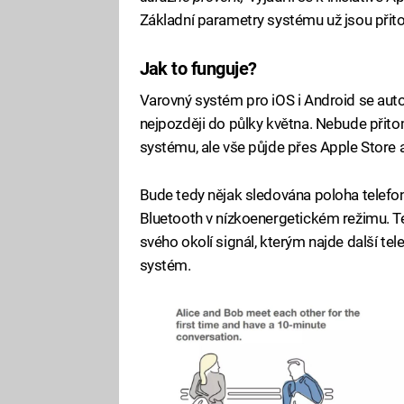
Základní parametry systému už jsou při
Jak to funguje?
Varovný systém pro iOS i Android se auto
nejpozději do půlky května. Nebude přit
systému, ale vše půjde přes Apple Store a
Bude tedy nějak sledována poloha telefo
Bluetooth v nízkoenergetickém režimu. Te
svého okolí signál, kterým najde další te
systém.