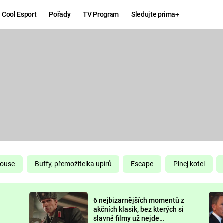
Cool Esport
Pořady
TV Program
Sledujte prima+
Hry
Zábava
MAFIA
ZÁBAVN
GALERI
GTA 6
NEJLEP
KINGDOM
KOMEDI
COME:
DELIVERANCE
CHUCK
House
Buffy, přemožitelka upírů
Escape
Plnej kotel
NORRIS
ESPORT
6 nejbizarnějších momentů z
DEADP
akčních klasik, bez kterých si
slavné filmy už nejde