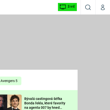
ŽIVĚ
Vyhledávání
Můj p
Prima+
É
CNN Prima NEWS
E
Prima FRESH
ŠÍ
Prima LIVING
E
Prima Ženy
Avengers 5
Prima LAJK
Bývalá castingová šéfka
OOL
Bonda řekla, které favority
Sledujte nás
na agenta 007 by hned