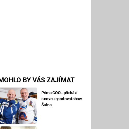
MOHLO BY VÁS ZAJÍMAT
Prima COOL přichází
s novou sportovní show
Šatna