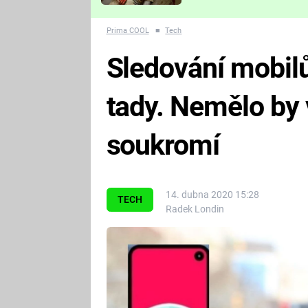
Které děsivé pecky vám
nejvíc zvednou tep?
Prima COOL
■
Tech
Sledování mobilů
tady. Nemělo by 
soukromí
14. dubna 2020 15:28
TECH
Radek Londin