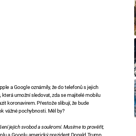
ple a Google oznámily, že do telefonů s jejich
 která umožní sledovat, zda se majitelé mobilu
it koronavirem. Přestože slibují, že bude
rok vážné pochybnosti. Měl by?
ušení jejich svobod a soukromí. Musíme to prověřit,
 Applu a Googlu americký prezident Donald Trump.