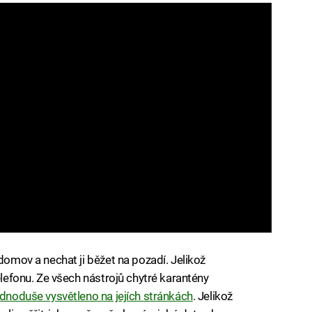
 domov a nechat ji běžet na pozadí. Jelikož
elefonu. Ze všech nástrojů chytré karantény
dnoduše vysvětleno na jejích stránkách
. Jelikož