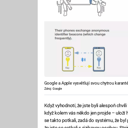
Google a Apple vysvětlují svou chytrou karant
Zdroj: Google
Když vyhodnotí, že jste byli alespoň chvíl
když kolem vás někdo jen projde – uloží 
se takto potkali, zadá do systému, že byl
že jste se setkali s rizikovou osobou. Ste