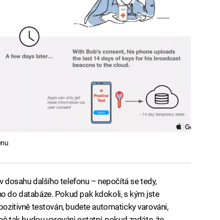
énu
i v dosahu dalšího telefonu – nepočítá se tedy,
ho do databáze. Pokud pak kdokoli, s kým jste
 pozitivně testován, budete automaticky varováni,
jně tak budou varováni ostatní, pokud zadáte, že