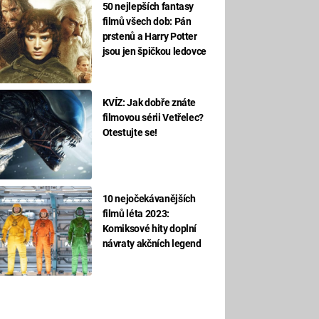
50 nejlepších fantasy
filmů všech dob: Pán
prstenů a Harry Potter
jsou jen špičkou ledovce
KVÍZ: Jak dobře znáte
filmovou sérii Vetřelec?
Otestujte se!
10 nejočekávanějších
filmů léta 2023:
Komiksové hity doplní
návraty akčních legend