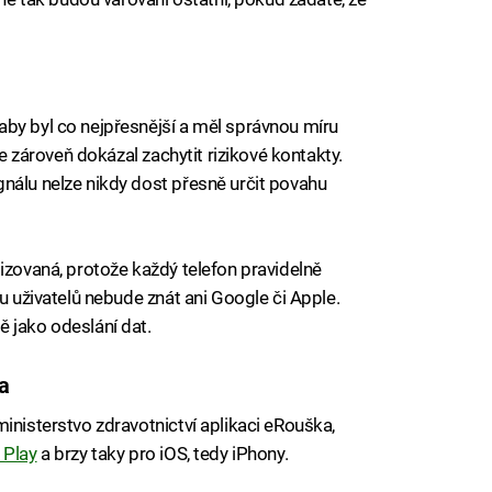
by byl co nejpřesnější a měl správnou míru
le zároveň dokázal zachytit rizikové kontakty.
nálu nelze nikdy dost přesně určit povahu
izovaná, protože každý telefon pravidelně
tu uživatelů nebude znát ani Google či Apple.
 jako odeslání dat.
a
inisterstvo zdravotnictví aplikaci eRouška,
 Play
a brzy taky pro iOS, tedy iPhony.