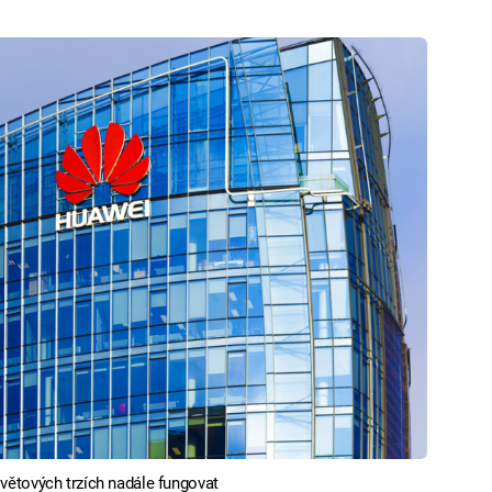
ětových trzích nadále fungovat