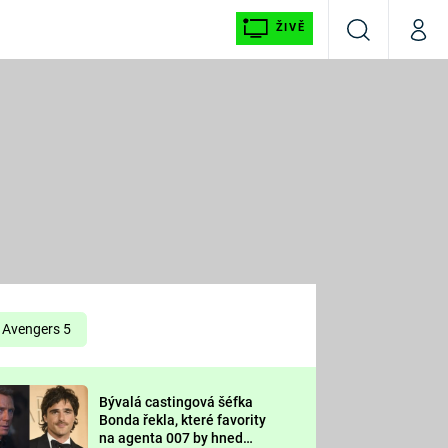
ŽIVĚ
Vyhledávání
Můj p
Prima+
É
CNN Prima NEWS
E
Prima FRESH
ŠÍ
Prima LIVING
E
Prima Ženy
Avengers 5
Prima LAJK
Bývalá castingová šéfka
OOL
Bonda řekla, které favority
Sledujte nás
na agenta 007 by hned