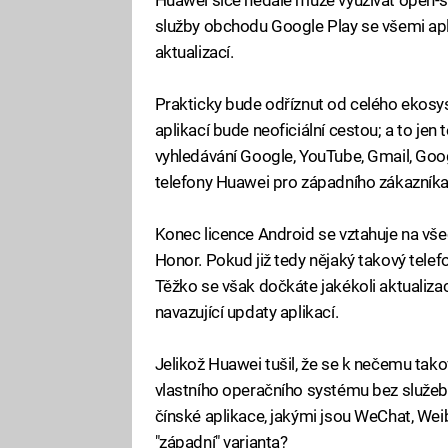
služby obchodu Google Play se všemi apli
aktualizací.
Prakticky bude odříznut od celého ekosy
aplikací bude neoficiální cestou; a to jen
vyhledávání Google, YouTube, Gmail, Go
telefony Huawei pro západního zákazníka
Konec licence Android se vztahuje na vš
Honor. Pokud již tedy nějaký takový telefo
Těžko se však dočkáte jakékoli aktualiz
navazující updaty aplikací.
Jelikož Huawei tušil, že se k nečemu takové
vlastního operačního systému bez služeb
čínské aplikace, jakými jsou WeChat, We
"západní" varianta?