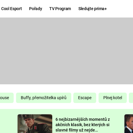
Cool Esport
Pořady
TV Program
Sledujte prima+
Hry
Zábava
MAFIA
ZÁBAVN
GALERI
GTA 6
NEJLEP
KINGDOM
KOMEDI
COME:
DELIVERANCE
CHUCK
House
Buffy, přemožitelka upírů
Escape
Plnej kotel
NORRIS
ESPORT
6 nejbizarnějších momentů z
DEADP
akčních klasik, bez kterých si
slavné filmy už nejde