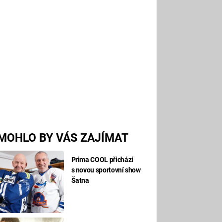
MOHLO BY VÁS ZAJÍMAT
Prima COOL přichází
s novou sportovní show
Šatna