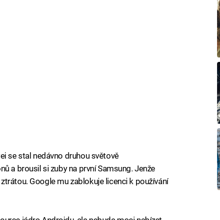
ei se stal nedávno druhou světově
nů a brousil si zuby na první Samsung. Jenže
trátou. Google mu zablokuje licenci k používání
ource jádro Androidu, ale nebude moci nabízet