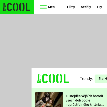
Menu
Filmy
Seriály
Hry
Seriály
Filmy
SIMPSONOVI
STAR WARS
HVĚZDNÁ
AVENGERS
BRÁNA
RYCHLE A
TEORIE
ZBĚSILE 10
Trendy:
VELKÉHO
Star
PREDÁTOR
TŘESKU
10 nejděsivějších hororů
FUTURAMA
všech dob podle
neprůstřelného kritéria.