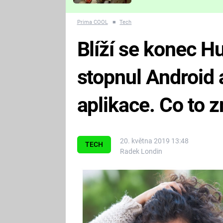
Které děsivé pecky vám
nejvíc zvednou tep?
Prima COOL
■
Tech
Blíží se konec 
stopnul Android 
aplikace. Co to
20. května 2019 13:48
TECH
Radek Londin