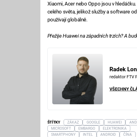
Xiaomi, Acer nebo Oppo jsou v hledáčku
celého světa, jelikož služby a software o
používají globálně.
Přežije Huawei na západních trzích? A bud
Radek Lon
redaktor FTV 
VŠECHNY ČL
ŠTÍTKY
ZÁKAZ
GOOGLE
HUAWEI
AND
MICROSOFT
EMBARGO
ELEKTRONIKA
SMARTPHONY
INTEL
ANDROID
ČÍNA