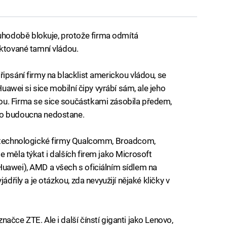
hodobě blokuje, protože firma odmítá
iktované tamní vládou.
ipsání firmy na blacklist americkou vládou, se
Huawei si sice mobilní čipy vyrábí sám, ale jeho
ou. Firma se sice součástkami zásobila předem,
do budoucna nedostane.
é technologické firmy Qualcomm, Broadcom,
 měla týkat i dalších firem jako Microsoft
Huawei), AMD a všech s oficiálním sídlem na
ádřily a je otázkou, zda nevyužijí nějaké kličky v
ačce ZTE. Ale i další čínstí giganti jako Lenovo,