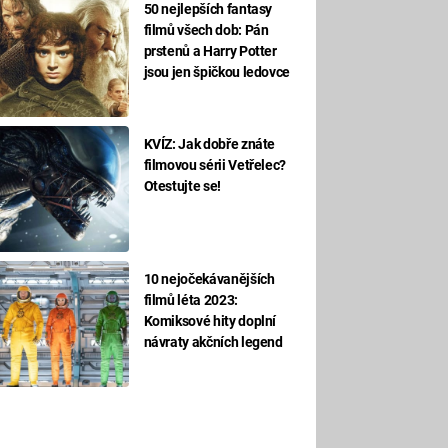
50 nejlepších fantasy
filmů všech dob: Pán
prstenů a Harry Potter
jsou jen špičkou ledovce
KVÍZ: Jak dobře znáte
filmovou sérii Vetřelec?
Otestujte se!
10 nejočekávanějších
filmů léta 2023:
Komiksové hity doplní
návraty akčních legend