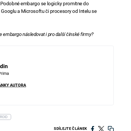
. Podobné embargo se logicky promítne do
d Googlu a Microsoftu či procesory od Intelu se
e embargo následovat i pro další čínské firmy?
din
Prima
ÁNKY AUTORA
ROID
SDÍLEJTE ČLÁNEK