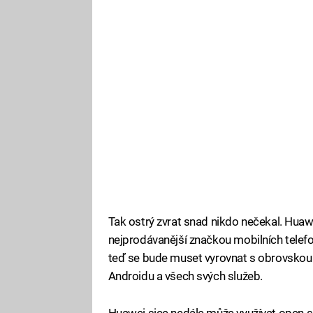
Tak ostrý zvrat snad nikdo nečekal. Huaw
nejprodávanější značkou mobilních telefo
teď se bude muset vyrovnat s obrovskou z
Androidu a všech svých služeb.
Huawei sice nedále může využívat open-s