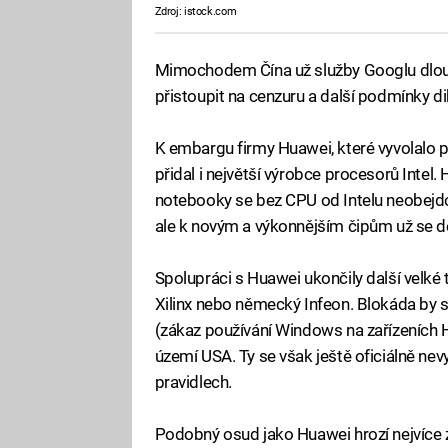
Zdroj: istock.com
Mimochodem Čína už služby Googlu dlou
přistoupit na cenzuru a další podmínky d
K embargu firmy Huawei, které vyvolalo př
přidal i největší výrobce procesorů Intel. 
notebooky se bez CPU od Intelu neobejd
ale k novým a výkonnějším čipům už se 
Spolupráci s Huawei ukončily další velk
Xilinx nebo německý Infeon. Blokáda by se
(zákaz používání Windows na zařízeních 
území USA. Ty se však ještě oficiálně nevyj
pravidlech.
Podobný osud jako Huawei hrozí nejvíce zn