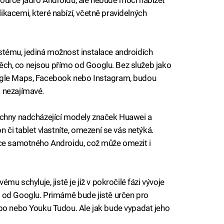
kacemi, které nabízí, včetně pravidelných
stému, jediná možnost instalace androidích
 těch, co nejsou přímo od Googlu. Bez služeb jako
ogle Maps, Facebook nebo Instagram, budou
 nezajímavé.
echny nadcházející modely značek Huawei a
n či tablet vlastníte, omezení se vás netýká.
ace samotného Androidu, což může omezit i
mu schyluje, jistě je již v pokročilé fázi vývoje
 od Googlu. Primárně bude jistě určen pro
ibo nebo Youku Tudou. Ale jak bude vypadat jeho