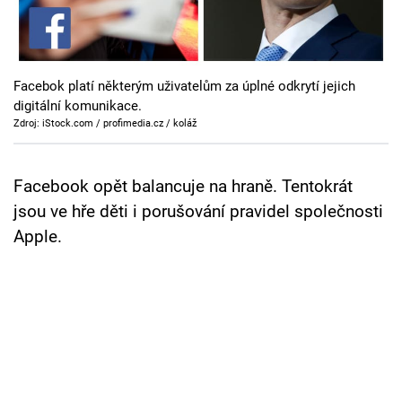
Cool Esport
Pořady
Facebok platí některým uživatelům za úplné odkrytí jejich
TV Program
digitální komunikace.
Zdroj: iStock.com / profimedia.cz / koláž
Sledujte prima+
Facebook opět balancuje na hraně. Tentokrát
Přihlášení
jsou ve hře děti i porušování pravidel společnosti
Apple.
Sledujte nás