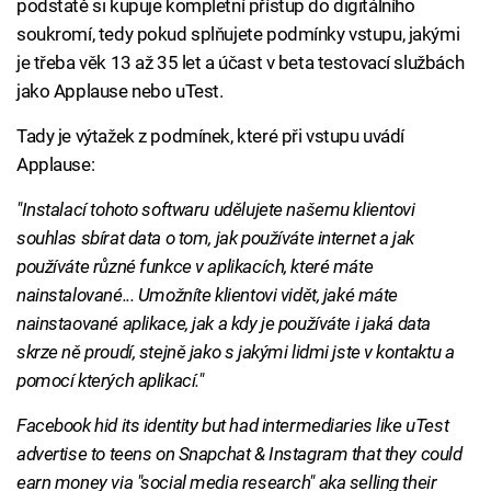
podstatě si kupuje kompletní přístup do digitálního
soukromí, tedy pokud splňujete podmínky vstupu, jakými
je třeba věk 13 až 35 let a účast v beta testovací službách
jako Applause nebo uTest.
Tady je výtažek z podmínek, které při vstupu uvádí
Applause:
"Instalací tohoto softwaru udělujete našemu klientovi
souhlas sbírat data o tom, jak používáte internet a jak
používáte různé funkce v aplikacích, které máte
nainstalované... Umožníte klientovi vidět, jaké máte
nainstaované aplikace, jak a kdy je používáte i jaká data
skrze ně proudí, stejně jako s jakými lidmi jste v kontaktu a
pomocí kterých aplikací."
Facebook hid its identity but had intermediaries like uTest
advertise to teens on Snapchat & Instagram that they could
earn money via "social media research" aka selling their