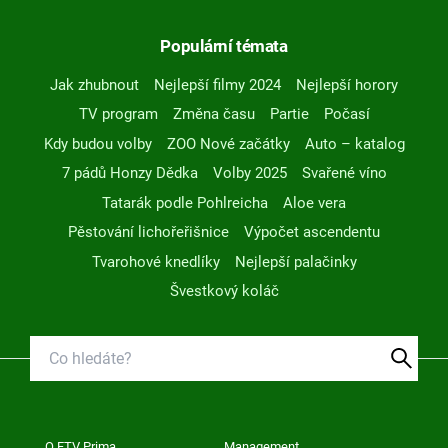
Populární témata
Jak zhubnout
Nejlepší filmy 2024
Nejlepší horory
TV program
Změna času
Partie
Počasí
Kdy budou volby
ZOO Nové začátky
Auto – katalog
7 pádů Honzy Dědka
Volby 2025
Svařené víno
Tatarák podle Pohlreicha
Aloe vera
Pěstování lichořeřišnice
Výpočet ascendentu
Tvarohové knedlíky
Nejlepší palačinky
Švestkový koláč
O FTV Prima
Management