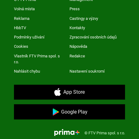
Volná místa
Press
Reklama
Castingy a výzvy
HbbTV
Kontakty
Podmínky užívání
Zpracování osobních údajů
Cookies
Nápověda
Vlastník FTV Prima spol. s
Redakce
r.o.
Nahlásit chybu
Nastavení soukromí
App Store
Google Play
© FTV Prima spol. s r.o.