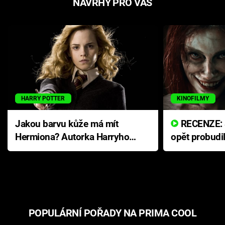
NÁVRHY PRO VÁS
HARRY POTTER
KINOFILMY
Jakou barvu kůže má mít
RECENZE: Smrtelné zlo se
Hermiona? Autorka Harryho
opět probudi
Pottera přišla s ráznou
přichází s n
odpovědí
hororovou n
POPULÁRNÍ POŘADY NA PRIMA COOL