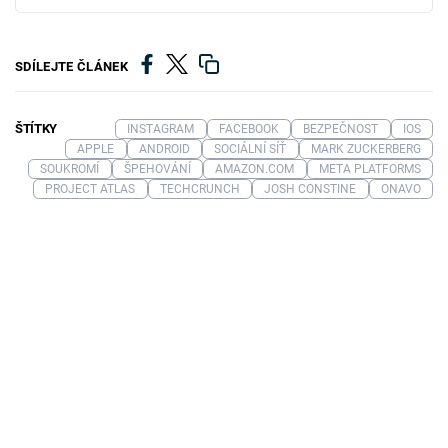
SDÍLEJTE ČLÁNEK
ŠTÍTKY
INSTAGRAM
FACEBOOK
BEZPEČNOST
IOS
APPLE
ANDROID
SOCIÁLNÍ SÍŤ
MARK ZUCKERBERG
SOUKROMÍ
ŠPEHOVÁNÍ
AMAZON.COM
META PLATFORMS
PROJECT ATLAS
TECHCRUNCH
JOSH CONSTINE
ONAVO