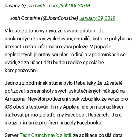
privacy. 3/
pic.twitter.com/9ohODeYXxM
— Josh Constine (@JoshConstine)
January 29, 2019
V kostce z toho vyplývá, že dáváte přistup i do
soukromých zpráv, vyhledávání, e-mailů, historie pohybu na
internetu nebo informací o vaší poloze. V případě
neplnoletých je nutný souhlas rodičů a v podmínkách se
uvádí, že za účast dětí budou rodiče speciálně
kompenzováni.
Jednou z podmínek studie bylo třeba taky, že uživatelé
pořizovali screenshoty svých uskutečněných nákupů na
Amazonu. Největší podezření však vzbudlilo, že verze pro
iOS obešla testování firmy Apple a lidé si musí aplikaci
stahovat přímo z platformy Facebook Research, která
slouží primárně pro firemní účely Facebooku.
Server
Tech Crunch navíc zjistil
, že aplikace posílá data