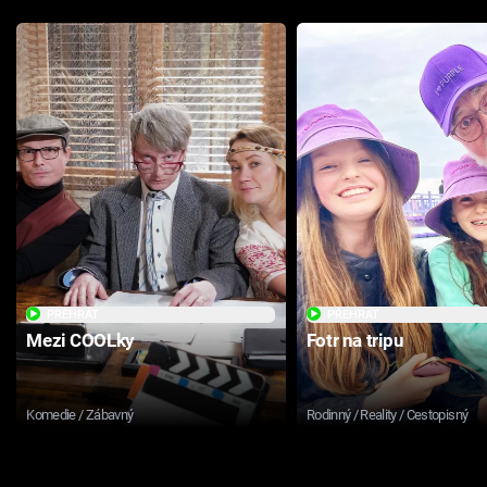
PŘEHRÁT
PŘEHRÁT
Mezi COOLky
Fotr na tripu
Komedie / Zábavný
Rodinný / Reality / Cestopisný