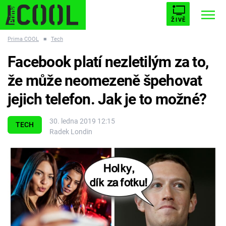
ŽIVĚ
Prima COOL
■
Tech
STARHOUSE
BUFFY, PŘEMOŽITELKA UPÍRŮ
Trendy:
Facebook platí nezletilým za to,
ESCAPE
PLNEJ KOTEL
AVENGERS 5
že může neomezeně špehovat
jejich telefon. Jak je to možné?
30. ledna 2019 12:15
TECH
Radek Londin
Témata
Filmy
Seriály
Hry