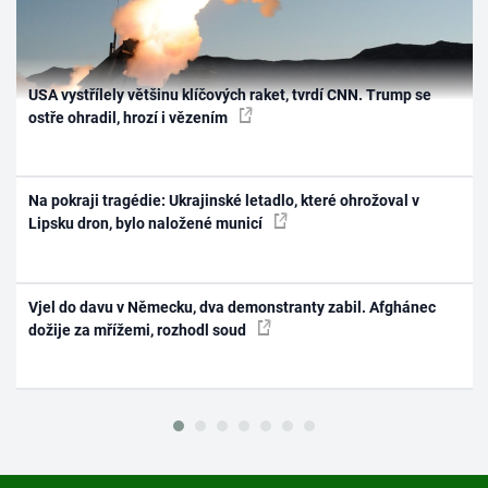
USA vystřílely většinu klíčových raket, tvrdí CNN. Trump se
ostře ohradil, hrozí i vězením
Na pokraji tragédie: Ukrajinské letadlo, které ohrožoval v
Lipsku dron, bylo naložené municí
Vjel do davu v Německu, dva demonstranty zabil. Afghánec
dožije za mřížemi, rozhodl soud