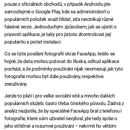
pouze z oficiálních obchodů, v případě Androidu jde
samozřejmě o Google Play, kde se administrátoři u
populárních položek snaží hlídat, zda nevznikají různé
falešné verze. Jednoduchým způsobem, jak se ujistit o
pravosti aplikace, je taky pro jistotu zkontrolovat její
popularitu a počet instalací.
Co se týče posílání fotografií skrze FaceApp, řešilo se
hojně, že data mohou putovat do Ruska, odkud aplikace
pochází, a že podmínky používání nijak neomezují, jak tyto
fotografie mohou být dále používány, respektive
zneužívány.
Jenže to platí i pro velké sociální sítě a mnoho dalších
populárních služeb, často třeba čínského původu. Žádná z
analýz nezjistila, že by speciálně FaceApp bral z telefonu i
fotografie, které sám uživatel nevybral, jde tedy spíše o
jeho střídmé a rozumné používání – nekrmit ho větším