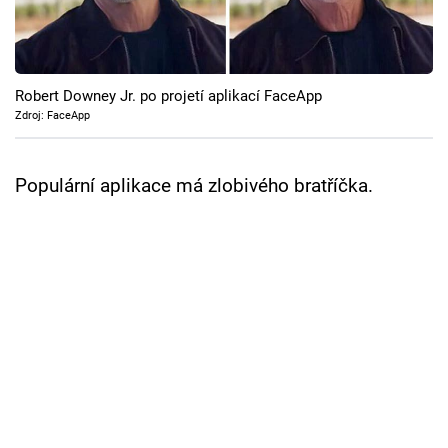
Cool Esport
Pořady
Robert Downey Jr. po projetí aplikací FaceApp
TV Program
Zdroj: FaceApp
Sledujte prima+
Populární aplikace má zlobivého bratříčka.
Přihlášení
Sledujte nás