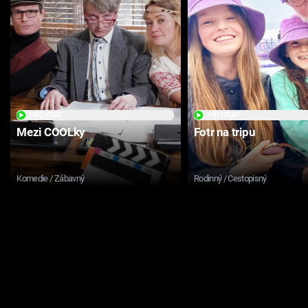
PŘEHRÁT
PŘEHRÁT
Mezi COOLky
Fotr na tripu
Komedie / Zábavný
Rodinný / Cestopisný