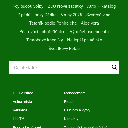
Kdy budou volby
ZOO Nové začátky
Auto – katalog
7 pádů Honzy Dědka
Volby 2025
Svařené víno
Tatarák podle Pohlreicha
Aloe vera
Pěstování lichořeřišnice
Výpočet ascendentu
Tvarohové knedlíky
Nejlepší palačinky
Švestkový koláč
O FTV Prima
Management
Volná místa
Press
Reklama
Castingy a výzvy
HbbTV
Kontakty
Podmínky užívání
Zpracování osobních údajů