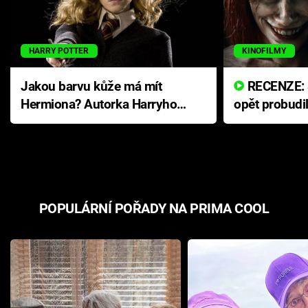
HARRY POTTER
KINOFILMY
Jakou barvu kůže má mít
RECENZE: Smrtelné zlo se
Hermiona? Autorka Harryho
opět probudi
Pottera přišla s ráznou
přichází s n
odpovědí
hororovou n
POPULÁRNÍ POŘADY NA PRIMA COOL