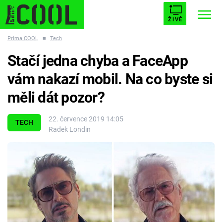
ŽIVĚ
Prima COOL
■
Tech
STARHOUSE
BUFFY, PŘEMOŽITELKA UPÍRŮ
Trendy:
Stačí jedna chyba a FaceApp
ESCAPE
PLNEJ KOTEL
AVENGERS 5
vám nakazí mobil. Na co byste si
měli dát pozor?
22. července 2019 14:05
TECH
Radek Londin
Témata
Filmy
Seriály
Hry