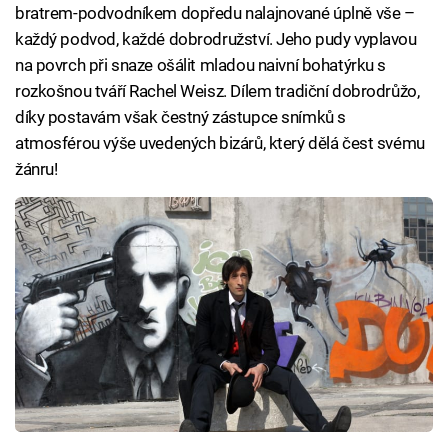
bratrem-podvodníkem dopředu nalajnované úplně vše –
každý podvod, každé dobrodružství. Jeho pudy vyplavou
na povrch při snaze ošálit mladou naivní bohatýrku s
rozkošnou tváří Rachel Weisz. Dílem tradiční dobrodrůžo,
díky postavám však čestný zástupce snímků s
atmosférou výše uvedených bizárů, který dělá čest svému
žánru!