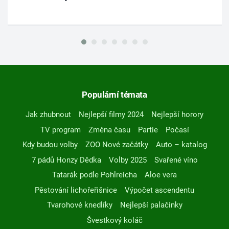
Populární témata
Jak zhubnout
Nejlepší filmy 2024
Nejlepší horory
TV program
Změna času
Partie
Počasí
Kdy budou volby
ZOO Nové začátky
Auto – katalog
7 pádů Honzy Dědka
Volby 2025
Svařené víno
Tatarák podle Pohlreicha
Aloe vera
Pěstování lichořeřišnice
Výpočet ascendentu
Tvarohové knedlíky
Nejlepší palačinky
Švestkový koláč