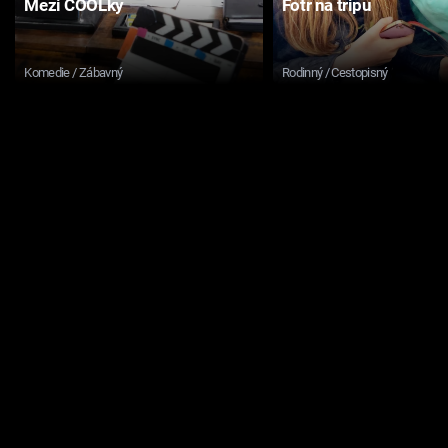
Mezi COOLky
Fotr na tripu
Komedie / Zábavný
Rodinný / Cestopisný