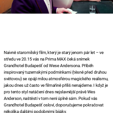
Cool Esport
Pořady
TV Program
Sledujte prima+
Naivně staromilský film, který je starý jenom pár let – ve
Přihlášení
středu ve 20.15 vás na Prima MAX čeká snímek
Grandhotel Budapešť od Wese Andersona. Příběh
inspirovaný tuzemskými podmínkami (těsně před druhou
Sledujte nás
světovou) se opájí milou atmosférou magického realismu,
jakou dnes už často ve filmařině příliš nenajdeme. I když je
pro tento styl natáčení dnes nejslavnější právě Wes
Anderson, naštěstí v tom není úplně sám. Pokud vás
Grandhotel Budapešť osloví, doporučujeme pokračovat
několika dalšími podobnými bijáky.