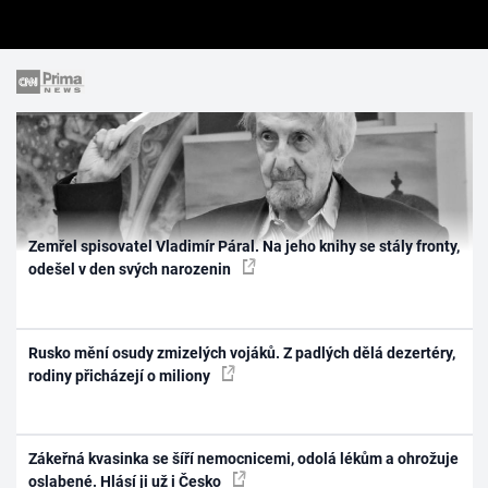
Zemřel spisovatel Vladimír Páral. Na jeho knihy se stály fronty,
odešel v den svých narozenin
Rusko mění osudy zmizelých vojáků. Z padlých dělá dezertéry,
rodiny přicházejí o miliony
Zákeřná kvasinka se šíří nemocnicemi, odolá lékům a ohrožuje
oslabené. Hlásí ji už i Česko