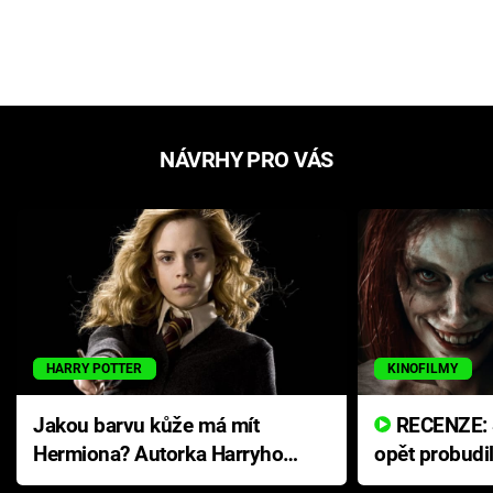
NÁVRHY PRO VÁS
HARRY POTTER
KINOFILMY
Jakou barvu kůže má mít
RECENZE: Smrtelné zlo se
Hermiona? Autorka Harryho
opět probudi
Pottera přišla s ráznou
přichází s n