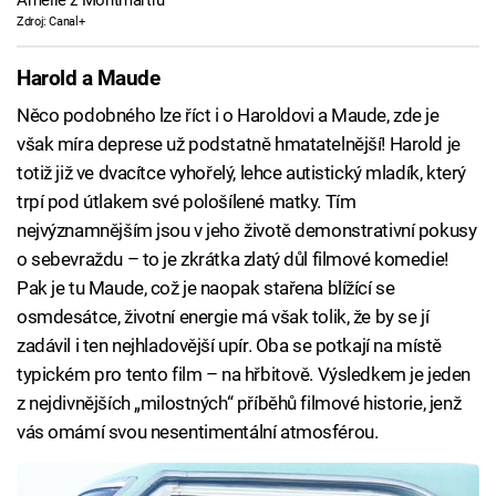
Amélie z Montmartru
Zdroj: Canal+
Harold a Maude
Něco podobného lze říct i o Haroldovi a Maude, zde je
však míra deprese už podstatně hmatatelnější! Harold je
totiž již ve dvacítce vyhořelý, lehce autistický mladík, který
trpí pod útlakem své pološílené matky. Tím
nejvýznamnějším jsou v jeho životě demonstrativní pokusy
o sebevraždu – to je zkrátka zlatý důl filmové komedie!
Pak je tu Maude, což je naopak stařena blížící se
osmdesátce, životní energie má však tolik, že by se jí
zadávil i ten nejhladovější upír. Oba se potkají na místě
typickém pro tento film – na hřbitově. Výsledkem je jeden
z nejdivnějších „milostných“ příběhů filmové historie, jenž
vás omámí svou nesentimentální atmosférou.