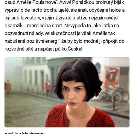
osud Amélie Poulainové". Aww! Pohádkou prolnutý biják
vypráví o de facto trochu ujeté, ale jinak obyčejné holce a
její anti-lovestory, v jejímž životě platí za nejzajímavější
okamžik... maminčina smrt. Nevypadá to jako látka na
pozvednutí nálady, ve skutečnosti je však Amélie tak
nabušená pozitivní energií, že by bylo možné ji připojit do
rozvodné sítě a napájet půlku Česka!