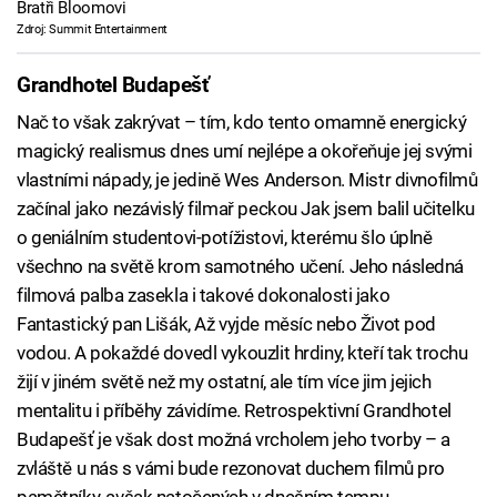
Bratři Bloomovi
Zdroj: Summit Entertainment
Grandhotel Budapešť
Nač to však zakrývat – tím, kdo tento omamně energický
magický realismus dnes umí nejlépe a okořeňuje jej svými
vlastními nápady, je jedině Wes Anderson. Mistr divnofilmů
začínal jako nezávislý filmař peckou Jak jsem balil učitelku
o geniálním studentovi-potížistovi, kterému šlo úplně
všechno na světě krom samotného učení. Jeho následná
filmová palba zasekla i takové dokonalosti jako
Fantastický pan Lišák, Až vyjde měsíc nebo Život pod
vodou. A pokaždé dovedl vykouzlit hrdiny, kteří tak trochu
žijí v jiném světě než my ostatní, ale tím více jim jejich
mentalitu i příběhy závidíme. Retrospektivní Grandhotel
Budapešť je však dost možná vrcholem jeho tvorby – a
zvláště u nás s vámi bude rezonovat duchem filmů pro