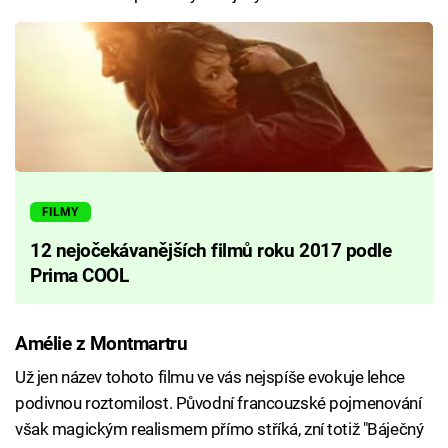
FILMY
12 nejočekávanějších filmů roku 2017 podle
Prima COOL
Amélie z Montmartru
Už jen název tohoto filmu ve vás nejspíše evokuje lehce
podivnou roztomilost. Původní francouzské pojmenování
však magickým realismem přímo stříká, zní totiž "Báječný