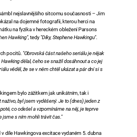
nsámbl nejslavnějšího sitcomu současnosti – Jim
kázal na dojemné fotografii, kterou herci na
mátku na fyzika v hereckém obležení Parsons
phen Hawking"
, tedy
"Díky, Stephene Hawkingu"
.
ých pocitů.
"Obrovská část našeho seriálu je nějak
Hawking dělal, čeho se snažil dosáhnout a co jej
álu věděl, že se v něm chtěl ukázat a pár dní si s
kingem bylo zážitkem jak unikátním, tak i
naživo, byl jsem vyděšený. Je to (dnes) jeden z
poté, co odešel a vzpomínáme na něj, je teprve
e jsme s ním mohli trávit čas."
il v díle Hawkingova excitace vydaném 5. dubna