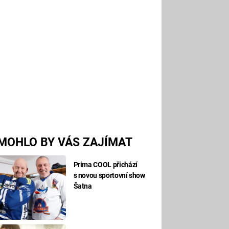
MOHLO BY VÁS ZAJÍMAT
Prima COOL přichází
s novou sportovní show
Šatna