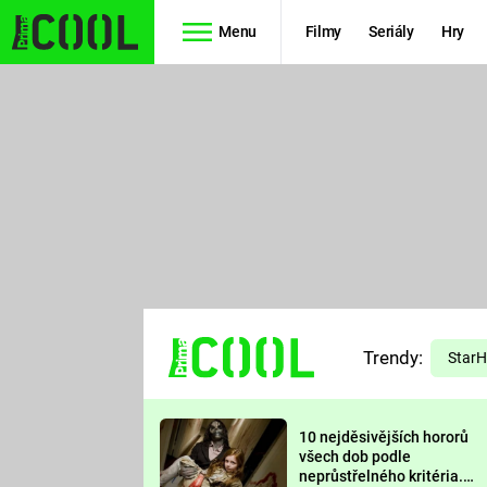
Menu
Filmy
Seriály
Hry
Seriály
Filmy
SIMPSONOVI
STAR WARS
HVĚZDNÁ
AVENGERS
BRÁNA
RYCHLE A
TEORIE
ZBĚSILE 10
Trendy:
VELKÉHO
Star
PREDÁTOR
TŘESKU
10 nejděsivějších hororů
FUTURAMA
všech dob podle
neprůstřelného kritéria.