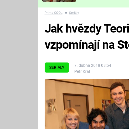
Které děsivé pecky vám
nejvíc zvednou tep?
Prima COOL
■
Seriály
Jak hvězdy Teori
vzpomínají na S
7. dubna 2018 08:54
SERIÁLY
Petr Král