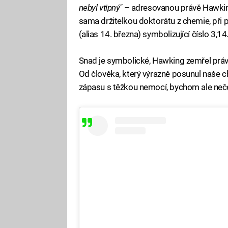
nebyl vtipný"
– adresovanou právě Hawkingo
sama držitelkou doktorátu z chemie, při př
(alias 14. března) symbolizující číslo 3,14
Snad je symbolické, Hawking zemřel právě
Od člověka, který výrazně posunul naše c
zápasu s těžkou nemocí, bychom ale neče