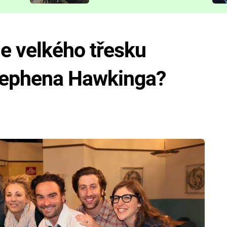
představit
e velkého třesku
tephena Hawkinga?