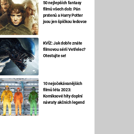
50 nejlepších fantasy
filmů všech dob: Pán
prstenů a Harry Potter
jsou jen špičkou ledovce
KVÍZ: Jak dobře znáte
filmovou sérii Vetřelec?
Otestujte se!
10 nejočekávanějších
filmů léta 2023:
Komiksové hity doplní
návraty akčních legend