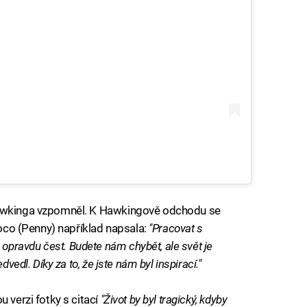
Hawkinga vzpomněl. K Hawkingově odchodu se
Cuoco (Penny) například napsala:
"Pracovat s
pravdu čest. Budete nám chybět, ale svět je
dvedl. Díky za to, že jste nám byl inspirací."
 verzi fotky s citací
"Život by byl tragický, kdyby