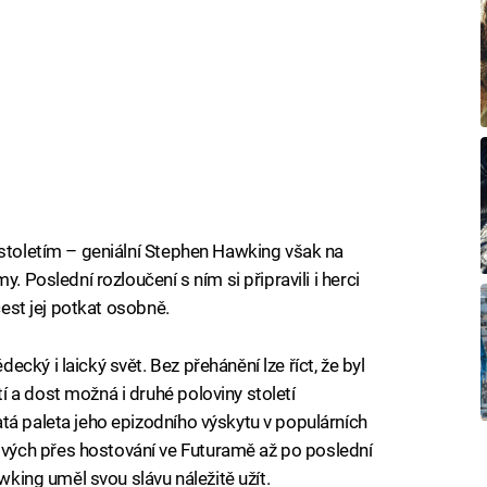
lstoletím – geniální Stephen Hawking však na
. Poslední rozloučení s ním si připravili i herci
čest jej potkat osobně.
cký i laický svět. Bez přehánění lze říct, že byl
 a dost možná i druhé poloviny století
tá paleta jeho epizodního výskytu v populárních
ých přes hostování ve Futuramě až po poslední
awking uměl svou slávu náležitě užít.