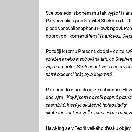
Své poslední sbohem mu tak vyjádřil i a
Parsons alias představitel Sheldona to do
place věnovali Stephenu Hawkingovi. Pa
doprovodil komentářem
"Thank you, Ste
Později k tomu Parsons dodal více ze sv
vztažena nebo inspirována tím, co Stephen 
zajímalo,"
řekl.
"Skutečnost, že o našem seri
námi opicemi hrát, byla dojemná."
Parsons dále prohlásil, že natáčení s Haw
děsivým.
"Když jsem ho měl poprvé poznat 
okamžiků, který je skutečně hořkosladký
–
skutečně znát, jak velké štěstí jsme měli, ž
Hawking se v Teorii velkého třesku objev