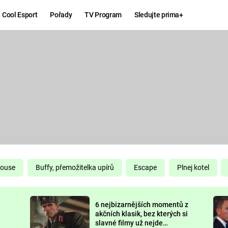
Cool Esport
Pořady
TV Program
Sledujte prima+
Hry
Zábava
MAFIA
ZÁBAVN
GALERI
GTA 6
NEJLEP
KINGDOM
KOMEDI
COME:
DELIVERANCE
CHUCK
House
Buffy, přemožitelka upírů
Escape
Plnej kotel
NORRIS
ESPORT
6 nejbizarnějších momentů z
DEADP
akčních klasik, bez kterých si
slavné filmy už nejde