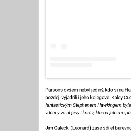
Parsons ovšem nebyl jediný, kdo si na 
později vyjádřili i jeho kolegové. Kaley 
fantastickým Stephenem Hawkingem byla o
vděčný za objevy i kuráž, kterou jste mu pře
Jim Galecki (Leonard) zase sdílel barevnou