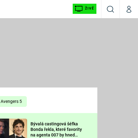
ŽIVĚ
Vyhledávání
Můj p
Prima+
É
CNN Prima NEWS
E
Prima FRESH
ŠÍ
Prima LIVING
E
Prima Ženy
Avengers 5
Prima LAJK
Bývalá castingová šéfka
OOL
Bonda řekla, které favority
Sledujte nás
na agenta 007 by hned