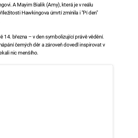
vi. A Mayim Bialik (Amy), která je v reálu
íležitosti Hawkingova úmrtí zmínila i "Pí den"
.
 14. března – v den symbolizující právě vědění.
hápání černých děr a zároveň dovedl inspirovat v
kali nic menšího.