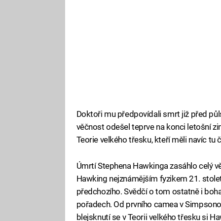
Doktoři mu předpovídali smrt již před pů
věčnost odešel teprve na konci letošní zimy
Teorie velkého třesku, kteří měli navíc tu 
Úmrtí Stephena Hawkinga zasáhlo celý věde
Hawking nejznámějším fyzikem 21. století
předchozího. Svědčí o tom ostatně i boha
pořadech. Od prvního camea v Simpsonov
blejsknutí se v Teorii velkého třesku si H