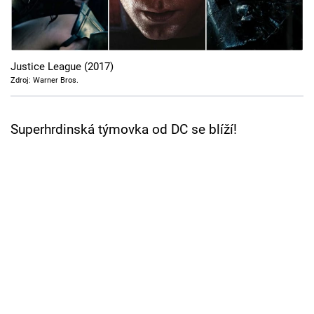
Cool Esport
Pořady
Justice League (2017)
TV Program
Zdroj: Warner Bros.
Sledujte prima+
Superhrdinská týmovka od DC se blíží!
Přihlášení
Sledujte nás