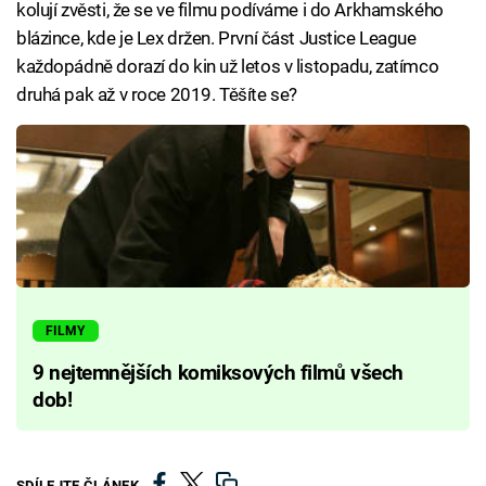
kolují zvěsti, že se ve filmu podíváme i do Arkhamského
blázince, kde je Lex držen. První část Justice League
každopádně dorazí do kin už letos v listopadu, zatímco
druhá pak až v roce 2019. Těšíte se?
FILMY
9 nejtemnějších komiksových filmů všech
dob!
SDÍLEJTE ČLÁNEK