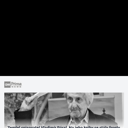
Zemřel spisovatel Vladimír Páral. Na jeho knihy se stály fronty,