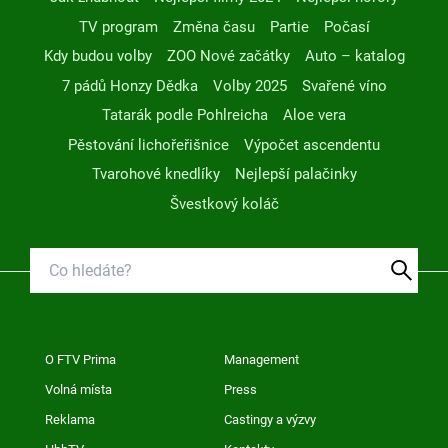
TV program
Změna času
Partie
Počasí
Kdy budou volby
ZOO Nové začátky
Auto – katalog
7 pádů Honzy Dědka
Volby 2025
Svařené víno
Tatarák podle Pohlreicha
Aloe vera
Pěstování lichořeřišnice
Výpočet ascendentu
Tvarohové knedlíky
Nejlepší palačinky
Švestkový koláč
O FTV Prima
Management
Volná místa
Press
Reklama
Castingy a výzvy