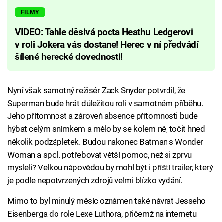
FILMY
VIDEO: Tahle děsivá pocta Heathu Ledgerovi
v roli Jokera vás dostane! Herec v ní předvádí
šílené herecké dovednosti!
Nyní však samotný režisér Zack Snyder potvrdil, že
Superman bude hrát důležitou roli v samotném příběhu.
Jeho přítomnost a zároveň absence přítomnosti bude
hýbat celým snímkem a mělo by se kolem něj točit hned
několik podzápletek. Budou nakonec Batman s Wonder
Woman a spol. potřebovat větší pomoc, než si zprvu
mysleli? Velkou nápovědou by mohl být i příští trailer, který
je podle nepotvrzených zdrojů velmi blízko vydání.
Mimo to byl minulý měsíc oznámen také návrat Jesseho
Eisenberga do role Lexe Luthora, přičemž na internetu