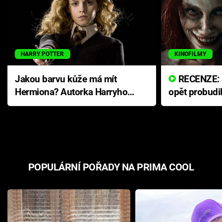
HARRY POTTER
KINOFILMY
Jakou barvu kůže má mít
RECENZE: Smrtelné zlo se
Hermiona? Autorka Harryho
opět probudi
Pottera přišla s ráznou
přichází s n
odpovědí
hororovou n
POPULÁRNÍ POŘADY NA PRIMA COOL