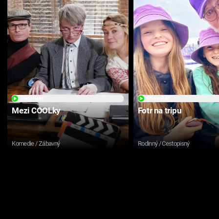
PŘEHRÁT
PŘEHRÁT
Mezi COOLky
Fotr na tripu
Komedie / Zábavný
Rodinný / Cestopisný