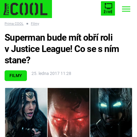
ŽIVĚ
Prima COOL
■
Filmy
STARHOUSE
BUFFY, PŘEMOŽITELKA UPÍRŮ
Trendy:
Superman bude mít obří roli
ESCAPE
PLNEJ KOTEL
AVENGERS 5
v Justice League! Co se s ním
stane?
25. ledna 2017 11:28
FILMY
Témata
Filmy
Seriály
Hry