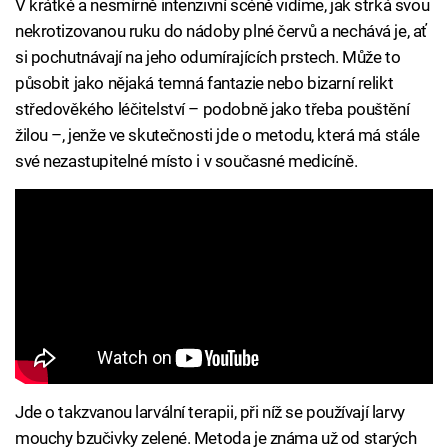
V krátké a nesmírně intenzivní scéně vidíme, jak strká svou
nekrotizovanou ruku do nádoby plné červů a nechává je, ať
si pochutnávají na jeho odumírajících prstech. Může to
působit jako nějaká temná fantazie nebo bizarní relikt
středověkého léčitelství – podobně jako třeba pouštění
žilou –, jenže ve skutečnosti jde o metodu, která má stále
své nezastupitelné místo i v současné medicíně.
Jde o takzvanou larvální terapii, při níž se používají larvy
mouchy bzučivky zelené. Metoda je známa už od starých