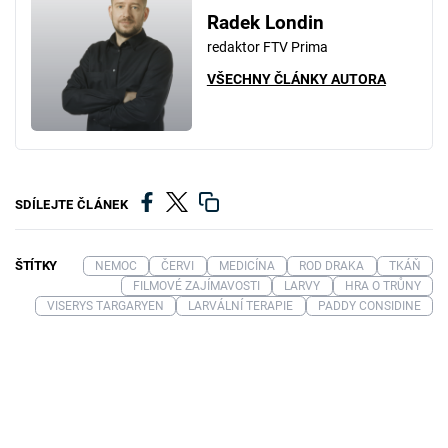
Radek Londin
redaktor FTV Prima
VŠECHNY ČLÁNKY AUTORA
SDÍLEJTE ČLÁNEK
ŠTÍTKY
NEMOC
ČERVI
MEDICÍNA
ROD DRAKA
TKÁŇ
FILMOVÉ ZAJÍMAVOSTI
LARVY
HRA O TRŮNY
VISERYS TARGARYEN
LARVÁLNÍ TERAPIE
PADDY CONSIDINE