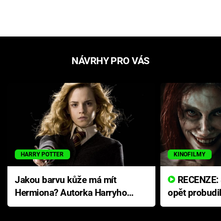
NÁVRHY PRO VÁS
HARRY POTTER
KINOFILMY
Jakou barvu kůže má mít
RECENZE: Smrtelné zlo se
Hermiona? Autorka Harryho
opět probudi
Pottera přišla s ráznou
přichází s n
odpovědí
hororovou n