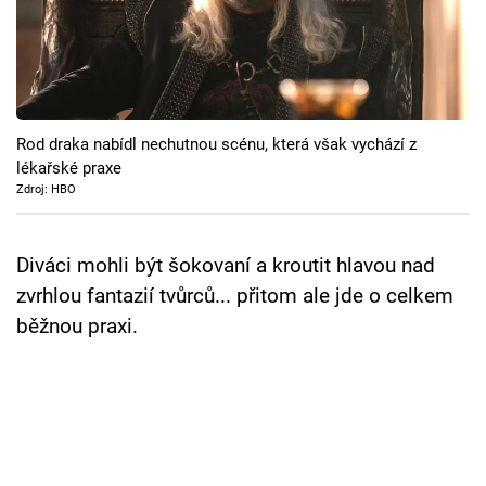
Cool Esport
Pořady
TV Program
Rod draka nabídl nechutnou scénu, která však vychází z
lékařské praxe
Sledujte prima+
Zdroj: HBO
Přihlášení
Diváci mohli být šokovaní a kroutit hlavou nad
zvrhlou fantazií tvůrců... přitom ale jde o celkem
běžnou praxi.
Sledujte nás