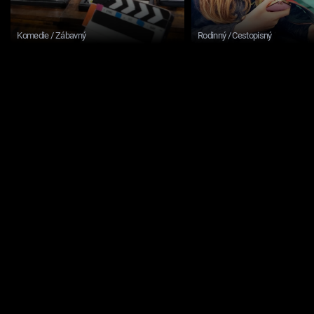
Komedie / Zábavný
Rodinný / Cestopisný