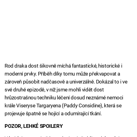
Rod draka dost šikovně míchá fantastické, historické i
moderní prvky. Příběh díky tomu může překvapovat a
zároveň působit nadčasově a univerzálně. Dokázal to i ve
své druhé epizodě, v níž jsme mohli vidět dost
hrůzostrašnou techniku léčení dosud neznámé nemoci
krále Viseryse Targaryena (Paddy Considine), která se
projevuje špatně se hojící a odumírající tkání.
POZOR, LEHKÉ SPOILERY