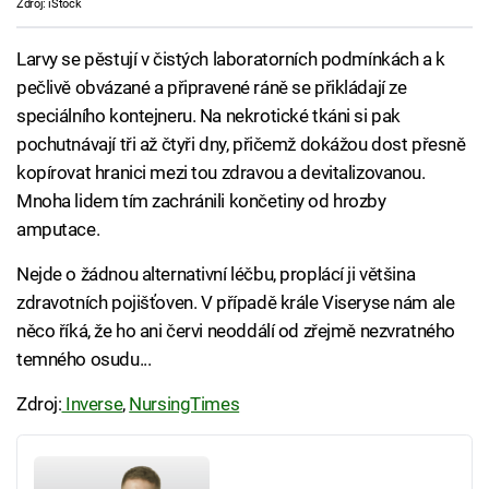
Zdroj: iStock
Larvy se pěstují v čistých laboratorních podmínkách a k
pečlivě obvázané a připravené ráně se přikládají ze
speciálního kontejneru. Na nekrotické tkáni si pak
pochutnávají tři až čtyři dny, přičemž dokážou dost přesně
kopírovat hranici mezi tou zdravou a devitalizovanou.
Mnoha lidem tím zachránili končetiny od hrozby
amputace.
Nejde o žádnou alternativní léčbu, proplácí ji většina
zdravotních pojišťoven. V případě krále Viseryse nám ale
něco říká, že ho ani červi neoddálí od zřejmě nezvratného
temného osudu...
Zdroj:
Inverse
,
NursingTimes