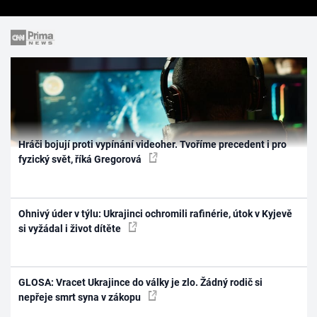
Hráči bojují proti vypínání videoher. Tvoříme precedent i pro
fyzický svět, říká Gregorová
Ohnivý úder v týlu: Ukrajinci ochromili rafinérie, útok v Kyjevě
si vyžádal i život dítěte
GLOSA: Vracet Ukrajince do války je zlo. Žádný rodič si
nepřeje smrt syna v zákopu