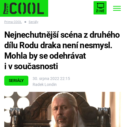
ŽIVĚ
Prima COOL
■
Seriály
STARHOUSE
BUFFY, PŘEMOŽITELKA UPÍRŮ
Trendy:
Nejnechutnější scéna z druhého
ESCAPE
PLNEJ KOTEL
AVENGERS 5
dílu Rodu draka není nesmysl.
Mohla by se odehrávat
i v současnosti
Témata
30. srpna 2022 22:15
SERIÁLY
Radek Londin
Filmy
Seriály
Hry