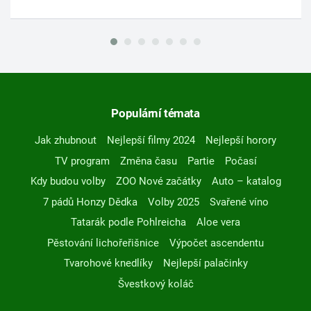
Populární témata
Jak zhubnout
Nejlepší filmy 2024
Nejlepší horory
TV program
Změna času
Partie
Počasí
Kdy budou volby
ZOO Nové začátky
Auto – katalog
7 pádů Honzy Dědka
Volby 2025
Svařené víno
Tatarák podle Pohlreicha
Aloe vera
Pěstování lichořeřišnice
Výpočet ascendentu
Tvarohové knedlíky
Nejlepší palačinky
Švestkový koláč