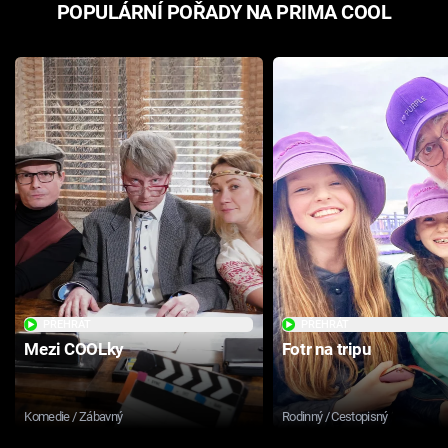
POPULÁRNÍ POŘADY NA PRIMA COOL
PŘEHRÁT
PŘEHRÁT
Mezi COOLky
Fotr na tripu
Komedie / Zábavný
Rodinný / Cestopisný