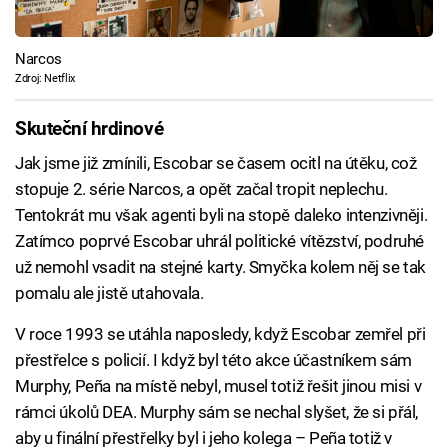
Narcos
Zdroj: Netflix
Skuteční hrdinové
Jak jsme již zmínili, Escobar se časem ocitl na útěku, což
stopuje 2. série Narcos, a opět začal tropit neplechu.
Tentokrát mu však agenti byli na stopě daleko intenzivněji.
Zatímco poprvé Escobar uhrál politické vítězství, podruhé
už nemohl vsadit na stejné karty. Smyčka kolem něj se tak
pomalu ale jistě utahovala.
V roce 1993 se utáhla naposledy, když Escobar zemřel při
přestřelce s policií. I když byl této akce účastníkem sám
Murphy, Peña na místě nebyl, musel totiž řešit jinou misi v
rámci úkolů DEA. Murphy sám se nechal slyšet, že si přál,
aby u finální přestřelky byl i jeho kolega – Peña totiž v