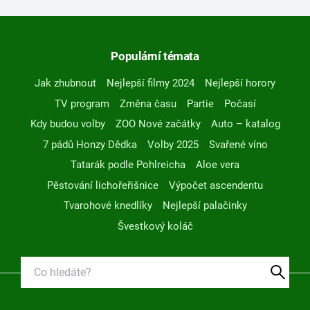
Populární témata
Jak zhubnout
Nejlepší filmy 2024
Nejlepší horory
TV program
Změna času
Partie
Počasí
Kdy budou volby
ZOO Nové začátky
Auto – katalog
7 pádů Honzy Dědka
Volby 2025
Svařené víno
Tatarák podle Pohlreicha
Aloe vera
Pěstování lichořeřišnice
Výpočet ascendentu
Tvarohové knedlíky
Nejlepší palačinky
Švestkový koláč