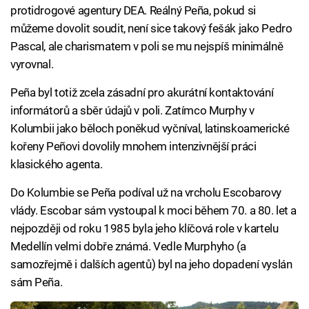
protidrogové agentury DEA. Reálný Peña, pokud si
můžeme dovolit soudit, není sice takový fešák jako Pedro
Pascal, ale charismatem v poli se mu nejspíš minimálně
vyrovnal.
Peña byl totiž zcela zásadní pro akurátní kontaktování
informátorů a sběr údajů v poli. Zatímco Murphy v
Kolumbii jako běloch poněkud vyčníval, latinskoamerické
kořeny Peñovi dovolily mnohem intenzivnější práci
klasického agenta.
Do Kolumbie se Peña podíval už na vrcholu Escobarovy
vlády. Escobar sám vystoupal k moci během 70. a 80. let a
nejpozději od roku 1985 byla jeho klíčová role v kartelu
Medellín velmi dobře známá. Vedle Murphyho (a
samozřejmě i dalších agentů) byl na jeho dopadení vyslán
sám Peña.