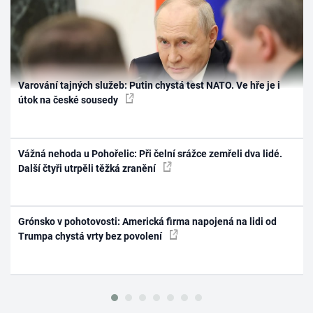
Varování tajných služeb: Putin chystá test NATO. Ve hře je i
útok na české sousedy
Vážná nehoda u Pohořelic: Při čelní srážce zemřeli dva lidé.
Další čtyři utrpěli těžká zranění
Grónsko v pohotovosti: Americká firma napojená na lidi od
Trumpa chystá vrty bez povolení