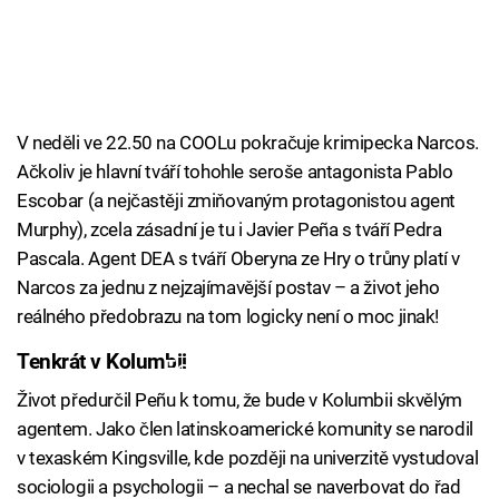
V neděli ve 22.50 na COOLu pokračuje krimipecka Narcos.
Ačkoliv je hlavní tváří tohohle seroše antagonista Pablo
Escobar (a nejčastěji zmiňovaným protagonistou agent
Murphy), zcela zásadní je tu i Javier Peña s tváří Pedra
Pascala. Agent DEA s tváří Oberyna ze Hry o trůny platí v
Narcos za jednu z nejzajímavější postav – a život jeho
reálného předobrazu na tom logicky není o moc jinak!
Tenkrát v Kolumbii
Failed to fetch
Život předurčil Peñu k tomu, že bude v Kolumbii skvělým
agentem. Jako člen latinskoamerické komunity se narodil
v texaském Kingsville, kde později na univerzitě vystudoval
sociologii a psychologii – a nechal se naverbovat do řad