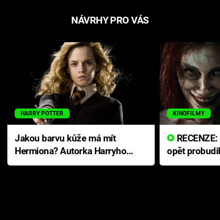
NÁVRHY PRO VÁS
HARRY POTTER
KINOFILMY
Jakou barvu kůže má mít
RECENZE: Smrtelné zlo se
Hermiona? Autorka Harryho
opět probudi
Pottera přišla s ráznou
přichází s n
odpovědí
hororovou n