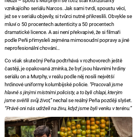
neužil – spolu s Murphym se totiž stali konzultanty
vznikajícího seriálu Narcos. Jak sami tvrdí, spoustu věcí,
jež se v seriálu objevily, si tvůrci nutně přikreslili. Obvykle se
mluví o 50 procentech autenticity a 50 procentech
dramatické licence. A asi není překvapivé, že si filmaři
podle Peñi přimysleli zejména mimosoudní popravy a jiné
neprofesionální chování…
Co však skutečný Peña podtrhává v rozhovorech ještě
častěji, je opakovaná zmínka, že byť jsou hlavními hrdiny
seriálu on a Murphy, v reálu podle něj nosili největší
hrdinové uniformy kolumbijské policie.
“Pracovali jsme
hlavně s jinými místními policisty, a to byli chlapi, kterým
jsme svěřili svůj život,”
nechal se reálný Peña později slyšet.
“Právě oni nás udrželi na živu, když jsme byli venku v terénu.”