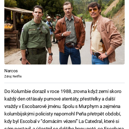
Narcos
Zdroj: Netflix
Do Kolumbie dorazil v roce 1988, zrovna když zemí skoro
každý den otřásaly pumové atentáty, přestřelky a další
vraždy v Escobarově jménu. Spolu s Murphym a zejména
kolumbijskými policisty napomohl Peña přetrpět období,
kdy byl Escobal v “domácím vězení” La Catedral, které si
sám postavil, a účastnil se dalšího honu poté, co Escobara