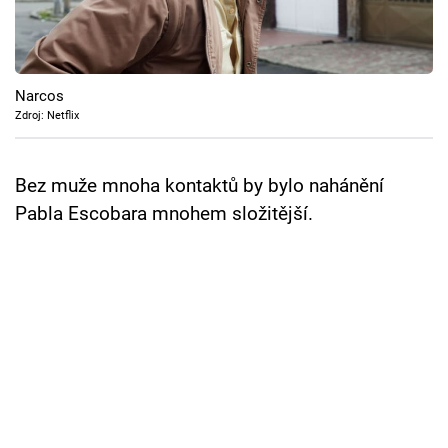
Cool Esport
Pořady
Narcos
TV Program
Zdroj: Netflix
Sledujte prima+
Bez muže mnoha kontaktů by bylo nahánění
Pabla Escobara mnohem složitější.
Přihlášení
Sledujte nás