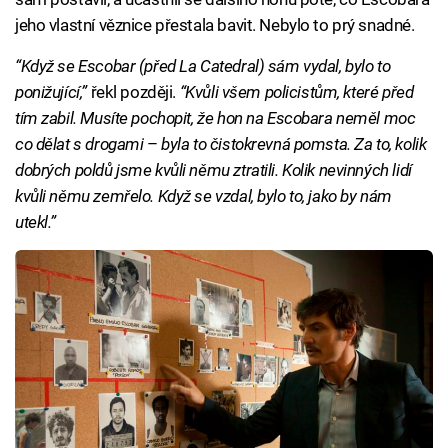
jeho vlastní věznice přestala bavit. Nebylo to prý snadné.
“Když se Escobar (před La Catedral) sám vydal, bylo to
ponižující,”
řekl později.
“Kvůli všem policistům, které před
tím zabil. Musíte pochopit, že hon na Escobara neměl moc
co dělat s drogami
–
byla to čistokrevná pomsta. Za to, kolik
dobrých poldů jsme kvůli němu ztratili. Kolik nevinných lidí
kvůli němu zemřelo. Když se vzdal, bylo to, jako by nám
utekl.”