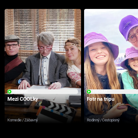
PŘEHRÁT
PŘEHRÁT
Mezi COOLky
Fotr na tripu
Komedie / Zábavný
Rodinný / Cestopisný