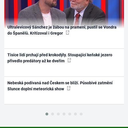
Ultralevicový Sánchez je žábou na prameni, pustil se Vondra
do Španělů. Kritizoval i Gregor
Tisíce lidí prchají před krokodýly. Stoupající keňské jezero
přivedlo predátory až ke dveřím
Nebeská podívaná nad Českem se blíží. Působivé zatmění
Slunce doplní meteorická show