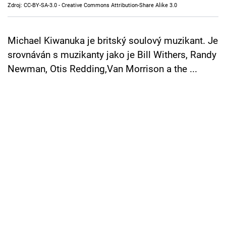
Zdroj: CC-BY-SA-3.0 - Creative Commons Attribution-Share Alike 3.0
Cool Esport
Pořady
Michael Kiwanuka je britský soulový muzikant. Je
srovnáván s muzikanty jako je Bill Withers, Randy
TV Program
Newman, Otis Redding,Van Morrison a the ...
Sledujte prima+
Přihlášení
Sledujte nás