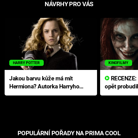
NÁVRHY PRO VÁS
HARRY POTTER
KINOFILMY
Jakou barvu kůže má mít
RECENZE: Smrtelné zlo se
Hermiona? Autorka Harryho
opět probudi
Pottera přišla s ráznou
přichází s n
odpovědí
hororovou n
POPULÁRNÍ POŘADY NA PRIMA COOL