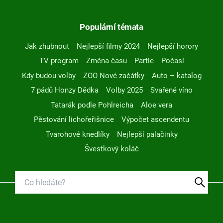
Populární témata
Jak zhubnout
Nejlepší filmy 2024
Nejlepší horory
TV program
Změna času
Partie
Počasí
Kdy budou volby
ZOO Nové začátky
Auto – katalog
7 pádů Honzy Dědka
Volby 2025
Svařené víno
Tatarák podle Pohlreicha
Aloe vera
Pěstování lichořeřišnice
Výpočet ascendentu
Tvarohové knedlíky
Nejlepší palačinky
Švestkový koláč