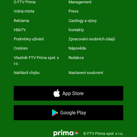
O FTV Prima
Management
Volná místa
Press
Reklama
Castingy a výzvy
HbbTV
Kontakty
Podmínky užívání
Zpracování osobních údajů
Cookies
Nápověda
Vlastník FTV Prima spol. s
Redakce
r.o.
Nahlásit chybu
Nastavení soukromí
App Store
Google Play
© FTV Prima spol. s r.o.