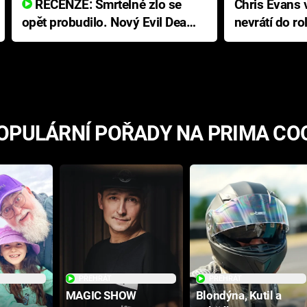
RECENZE: Smrtelné zlo se
Chris Evans v
opět probudilo. Nový Evil Dead
nevrátí do ro
přichází s neodolatelnou
Ameriky
hororovou nabídkou
OPULÁRNÍ POŘADY NA PRIMA CO
PŘEHRÁT
PŘEHRÁT
MAGIC SHOW
Blondýna, Kutil a