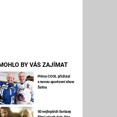
MOHLO BY VÁS ZAJÍMAT
Prima COOL přichází
s novou sportovní show
Šatna
50 nejlepších fantasy
filmů všech dob: Pán