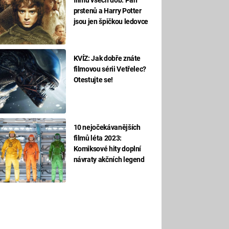
prstenů a Harry Potter
jsou jen špičkou ledovce
KVÍZ: Jak dobře znáte
filmovou sérii Vetřelec?
Otestujte se!
10 nejočekávanějších
filmů léta 2023:
Komiksové hity doplní
návraty akčních legend