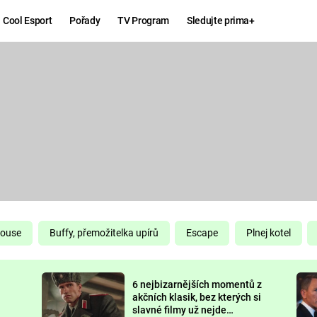
Cool Esport
Pořady
TV Program
Sledujte prima+
Hry
Zábava
MAFIA
ZÁBAVN
GALERI
GTA 6
NEJLEP
KINGDOM
KOMEDI
COME:
DELIVERANCE
CHUCK
House
Buffy, přemožitelka upírů
Escape
Plnej kotel
NORRIS
ESPORT
6 nejbizarnějších momentů z
DEADP
akčních klasik, bez kterých si
slavné filmy už nejde