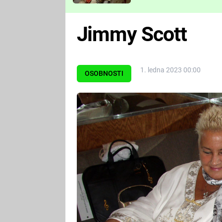
Které děsivé pecky vám
nejvíc zvednou tep?
Jimmy Scott
1. ledna 2023 00:00
OSOBNOSTI