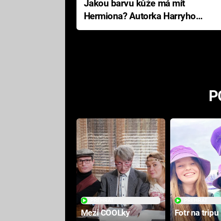
Jakou barvu kůže má mít
Hermiona? Autorka Harryho
Pottera přišla s ráznou
odpovědí
P
PŘEHRÁT
PŘEHRÁT
Mezi COOLky
Fotr na tripu