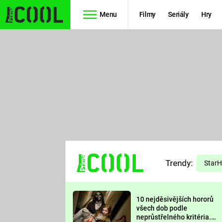
Menu
Filmy
Seriály
Hry
Seriály
Filmy
SIMPSONOVI
STAR WARS
HVĚZDNÁ
AVENGERS
BRÁNA
RYCHLE A
TEORIE
ZBĚSILE 10
Trendy:
VELKÉHO
Star
PREDÁTOR
TŘESKU
10 nejděsivějších hororů
FUTURAMA
všech dob podle
neprůstřelného kritéria.