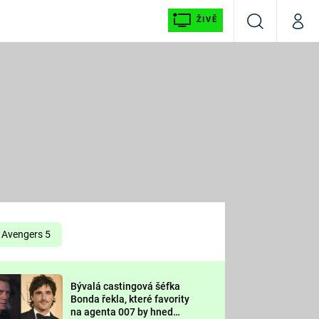
ŽIVĚ
Vyhledávání
Můj p
Prima+
É
CNN Prima NEWS
E
Prima FRESH
ŠÍ
Prima LIVING
E
Prima Ženy
Avengers 5
Prima LAJK
Bývalá castingová šéfka
OOL
Bonda řekla, které favority
Sledujte nás
na agenta 007 by hned