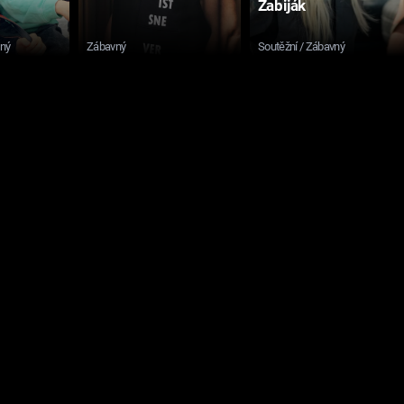
Zabiják
sný
Zábavný
Soutěžní / Zábavný