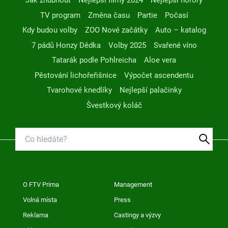
Jak zhubnout
Nejlepší filmy 2024
Nejlepší horory
TV program
Změna času
Partie
Počasí
Kdy budou volby
ZOO Nové začátky
Auto – katalog
7 pádů Honzy Dědka
Volby 2025
Svařené víno
Tatarák podle Pohlreicha
Aloe vera
Pěstování lichořeřišnice
Výpočet ascendentu
Tvarohové knedlíky
Nejlepší palačinky
Švestkový koláč
O FTV Prima
Management
Volná místa
Press
Reklama
Castingy a výzvy