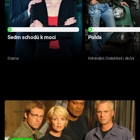
PŘEHRÁT
PŘEHRÁT
Sedm schodů k moci
Polda
Drama
Kriminální / Detektivní / Akční