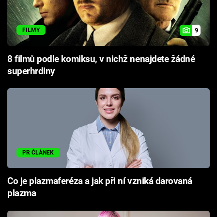
9
FILMY
8 filmů podle komiksu, v nichž nenajdete žádné
superhrdiny
PR ČLÁNEK
Co je plazmaferéza a jak při ní vzniká darovaná
plazma