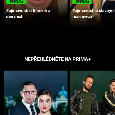
SPECIÁLY
SPECIÁLY
Zajímavosti o filmech a
Zajímavosti o slavnýc
seriálech
režisérech
NEPŘEHLÉDNĚTE NA PRIMA+