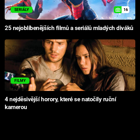
16
SERIÁLY
25 nejoblíbenějších filmů a seriálů mladých diváků
FILMY
4 nejděsivější horory, které se natočily ruční
kamerou