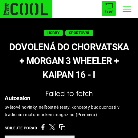
ŽIVĚ
STARHOUSE
BUFFY, PŘEMOŽITELKA UPÍRŮ
Trendy:
HOBBY
SPORTOVNÍ
ESCAPE
PLNEJ KOTEL
AVENGERS 5
DOVOLENÁ DO CHORVATSKA
+ MORGAN 3 WHEELER +
KAIPAN 16 - I
Témata
Failed to fetch
Filmy
Autosalon
Světové novinky, nelítostné testy, koncepty budoucnosti v
Seriály
tradičním motoristickém magazínu (Premiéra)
Hry
SDÍLEJTE POŘAD