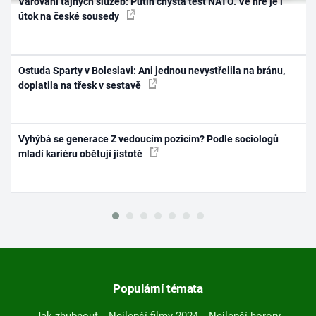
Varování tajných služeb: Putin chystá test NATO. Ve hře je i
útok na české sousedy
Ostuda Sparty v Boleslavi: Ani jednou nevystřelila na bránu,
doplatila na třesk v sestavě
Vyhýbá se generace Z vedoucím pozicím? Podle sociologů
mladí kariéru obětují jistotě
Populární témata