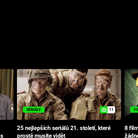
11
SERIÁLY
F
25 nejlepších seriálů 21. století, které
8 fil
 s
prostě musíte vidět
žádn