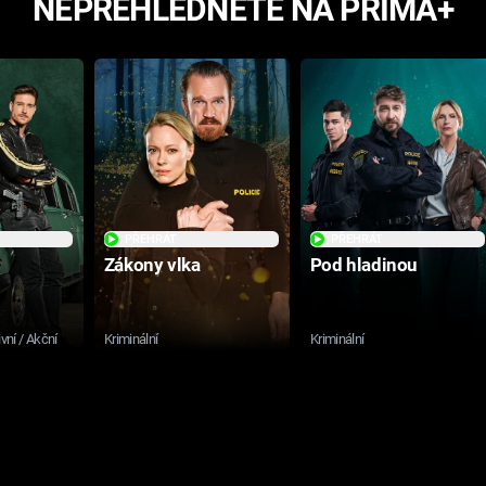
NEPŘEHLÉDNĚTE NA PRIMA+
PŘEHRÁT
PŘEHRÁT
Zákony vlka
Pod hladinou
ivní / Akční
Kriminální
Kriminální