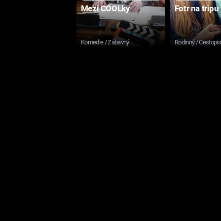
Mezi COOLky
Fotr na tripu
Komedie / Zábavný
Rodinný / Cestopi