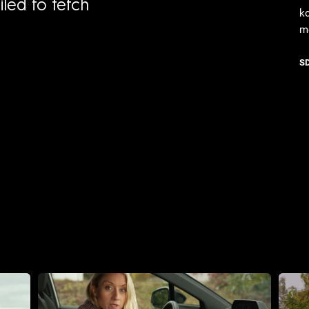
iled to fetch
k
m
S