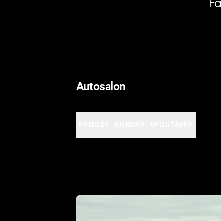
Fa
Autosalon
EPIZODY
BONUSY
UPOUTÁVKY