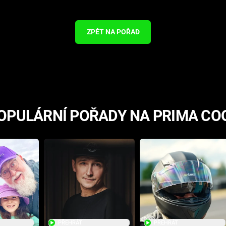
ZPĚT NA POŘAD
OPULÁRNÍ POŘADY NA PRIMA CO
PŘEHRÁT
PŘEHRÁT