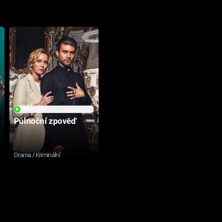
PŘEHRÁT
Půlnoční zpověď
Drama / Kriminální