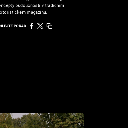
oncepty budoucnosti v tradičním
otoristickém magazínu.
DÍLEJTE POŘAD