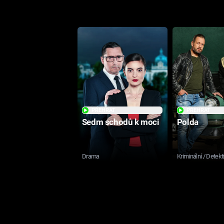
PŘEHRÁT
PŘEHRÁT
Sedm schodů k moci
Polda
Drama
Kriminální / Detekt