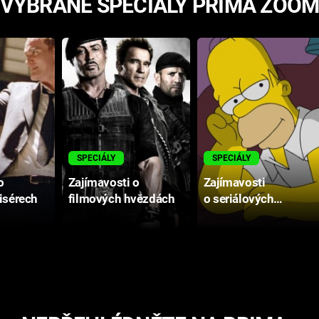
VYBRANÉ SPECIÁLY PRIMA ZOO
SPECIÁLY
SPECIÁLY
o
Zajímavosti o
Zajímavosti
isérech
filmových hvězdách
o seriálových
postavách