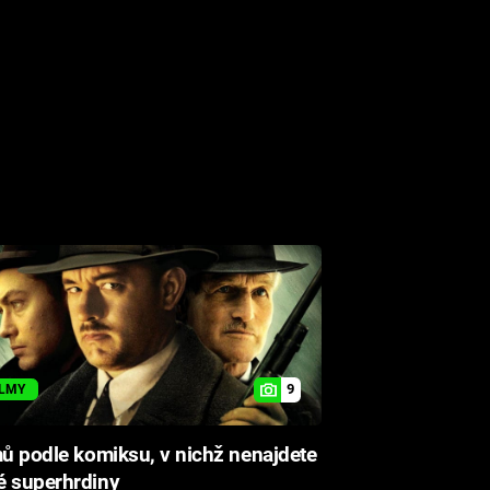
9
ILMY
mů podle komiksu, v nichž nenajdete
é superhrdiny