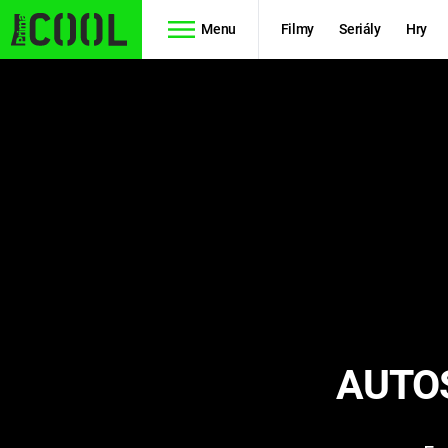
Menu
Filmy
Seriály
Hry
Seriály
Filmy
SIMPSONOVI
STAR WARS
HVĚZDNÁ
AVENGERS
BRÁNA
RYCHLE A
TEORIE
ZBĚSILE 10
VELKÉHO
PREDÁTOR
TŘESKU
AUTOS
FUTURAMA