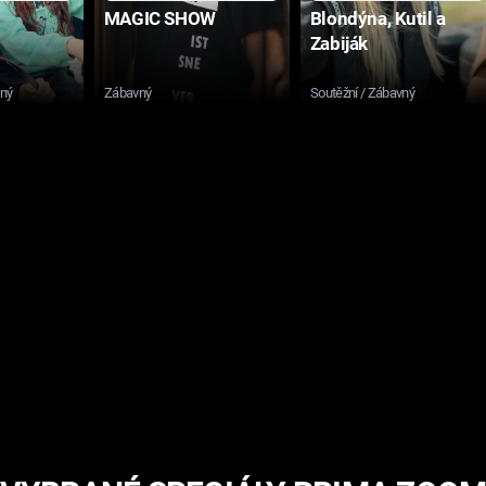
MAGIC SHOW
Blondýna, Kutil a
Zabiják
sný
Zábavný
Soutěžní / Zábavný