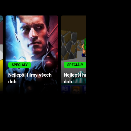
M
SPECIÁLY
SPECIÁLY
Nejlepší filmy všech
Nejlepší hry všech
dob
dob