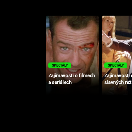
SPECIÁLY
SPECIÁLY
Zajímavosti o filmech
Zajímavosti 
a seriálech
slavných rež