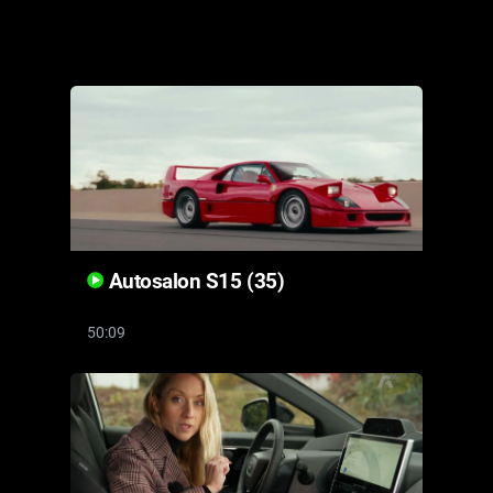
Cool Esport
Pořady
TV Program
Sledujte prima+
Přihlášení
Autosalon S15 (35)
50:09
Sledujte nás