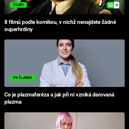
9
FILMY
8 filmů podle komiksu, v nichž nenajdete žádné
superhrdiny
PR ČLÁNEK
Co je plazmaferéza a jak při ní vzniká darovaná
plazma