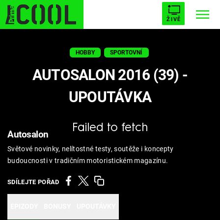
ŽIVĚ
STARHOUSE
BUFFY, PŘEMOŽITELKA UPÍRŮ
Trendy:
HOBBY
SPORTOVNÍ
ESCAPE
PLNEJ KOTEL
AVENGERS 5
AUTOSALON 2016 (39) -
UPOUTÁVKA
Failed to fetch
Témata
Autosalon
Světové novinky, nelítostné testy, soutěže i koncepty
Filmy
budoucnosti v tradičním motoristickém magazínu.
Seriály
SDÍLEJTE POŘAD
Hry
EPIZODY
BONUSY
UPOUTÁVKY