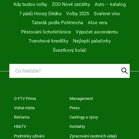
Kdy budou volby
ZOO Nové začátky
Auto – katalog
7 pádů Honzy Dědka
Volby 2025
Svařené víno
Tatarák podle Pohlreicha
Aloe vera
Pěstování lichořeřišnice
Výpočet ascendentu
Tvarohové knedlíky
Nejlepší palačinky
Švestkový koláč
O FTV Prima
Management
Volná místa
Press
Reklama
Castingy a výzvy
HbbTV
Kontakty
Podmínky užívání
Zpracování osobních údajů