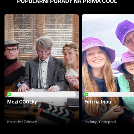
POPULÁRNÍ POŘADY NA PRIMA COOL
PŘEHRÁT
PŘEHRÁT
Mezi COOLky
Fotr na tripu
Komedie / Zábavný
Rodinný / Cestopisný