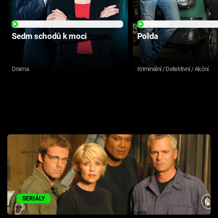
PŘEHRÁT
PŘEHRÁT
Sedm schodů k moci
Polda
Drama
Kriminální / Detektivní / Akční
SERIÁLY