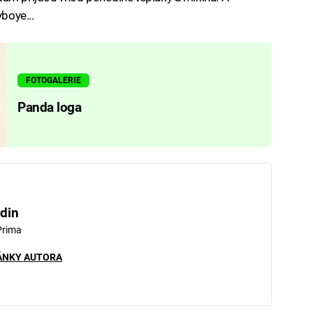
yboye...
FOTOGALERIE
Panda loga
din
Prima
ÁNKY AUTORA