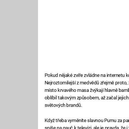
Pokud nějaké zvíře zvládne na internetu 
Nejroztomilejší z medvědů zřejmě proto, 
místo krvavého masa žvýkají hlavně bam
oblíbil takovým způsobem, až začal jejich
světových brandů.
Když třeba vyměníte slavnou Pumu za pa
spíše na gauč k televizi, ale je pravda, že