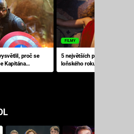
FILMY
ysvětlil, proč se
5 největších propadáků
le Kapitána
loňského roku: Disney na
jediné katastrofě prodělal 200
milionů dolarů
OL