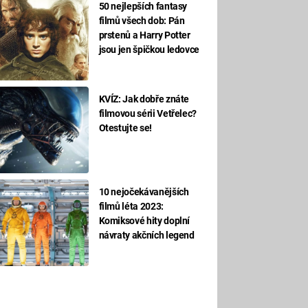
50 nejlepších fantasy
filmů všech dob: Pán
prstenů a Harry Potter
jsou jen špičkou ledovce
KVÍZ: Jak dobře znáte
filmovou sérii Vetřelec?
Otestujte se!
10 nejočekávanějších
filmů léta 2023:
Komiksové hity doplní
návraty akčních legend