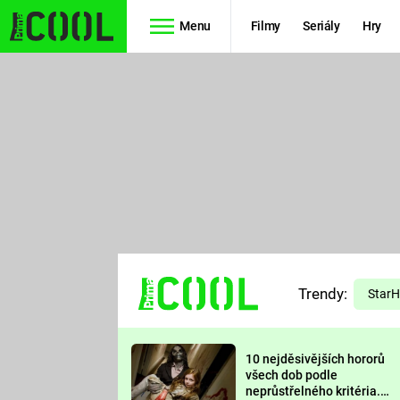
Menu
Filmy
Seriály
Hry
Seriály
Filmy
SIMPSONOVI
STAR WARS
HVĚZDNÁ
AVENGERS
BRÁNA
RYCHLE A
TEORIE
ZBĚSILE 10
Trendy:
VELKÉHO
Star
PREDÁTOR
TŘESKU
10 nejděsivějších hororů
FUTURAMA
všech dob podle
neprůstřelného kritéria.