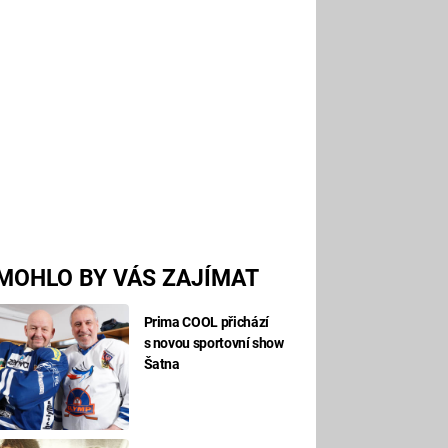
MOHLO BY VÁS ZAJÍMAT
Prima COOL přichází
s novou sportovní show
Šatna