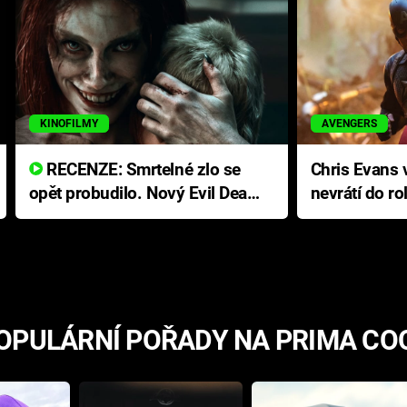
KINOFILMY
AVENGERS
RECENZE: Smrtelné zlo se
Chris Evans v
opět probudilo. Nový Evil Dead
nevrátí do ro
přichází s neodolatelnou
Ameriky
hororovou nabídkou
OPULÁRNÍ POŘADY NA PRIMA CO