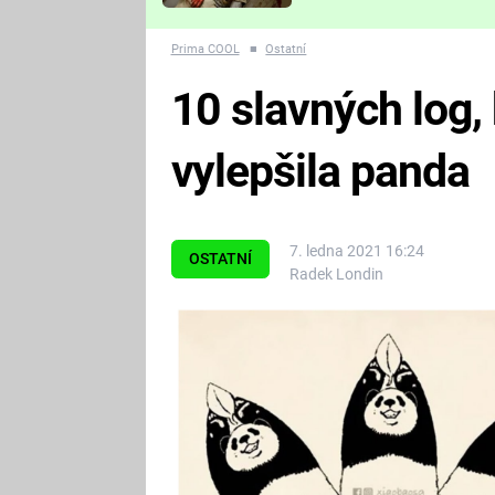
Které děsivé pecky vám
nejvíc zvednou tep?
Prima COOL
■
Ostatní
10 slavných log, 
vylepšila panda
7. ledna 2021 16:24
OSTATNÍ
Radek Londin