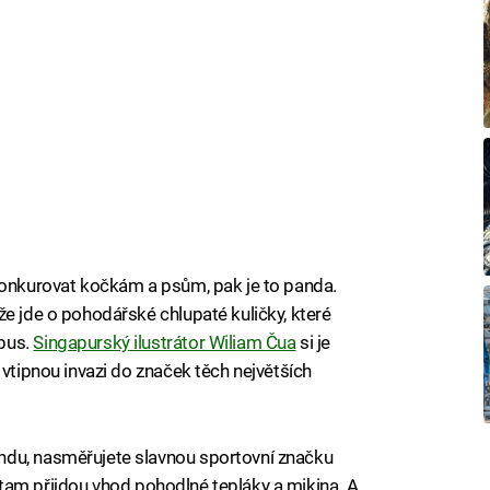
konkurovat kočkám a psům, pak je to panda.
že jde o pohodářské chlupaté kuličky, které
bus.
Singapurský ilustrátor Wiliam Čua
si je
 vtipnou invazi do značek těch největších
ndu, nasměřujete slavnou sportovní značku
 i tam přijdou vhod pohodlné tepláky a mikina. A