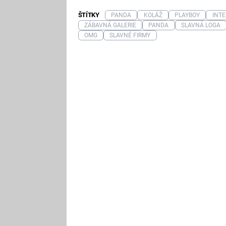
ŠTÍTKY
PANDA
KOLÁŽ
PLAYBOY
INT
ZÁBAVNÁ GALERIE
PANDA
SLAVNÁ LOGA
OMG
SLAVNÉ FIRMY