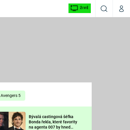
ŽIVĚ
Vyhledávání
Můj p
Prima+
É
CNN Prima NEWS
E
Prima FRESH
ŠÍ
Prima LIVING
E
Prima Ženy
Avengers 5
Prima LAJK
Bývalá castingová šéfka
OOL
Bonda řekla, které favority
Sledujte nás
na agenta 007 by hned