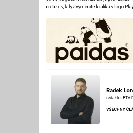
co teprv, když vyměníte králíka v logu Pla
Radek Lon
redaktor FTV 
VŠECHNY ČL