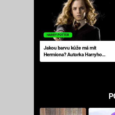
HARRY POTTER
Jakou barvu kůže má mít
Hermiona? Autorka Harryho
Pottera přišla s ráznou
odpovědí
P