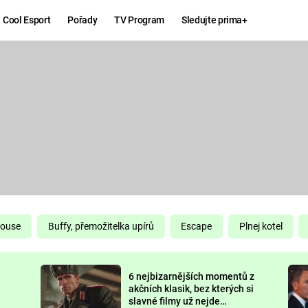
Cool Esport
Pořady
TV Program
Sledujte prima+
Hry
Zábava
MAFIA
ZÁBAVN
GALERI
GTA 6
NEJLEP
KINGDOM
KOMEDI
COME:
DELIVERANCE
CHUCK
House
Buffy, přemožitelka upírů
Escape
Plnej kotel
NORRIS
ESPORT
6 nejbizarnějších momentů z
DEADP
akčních klasik, bez kterých si
slavné filmy už nejde