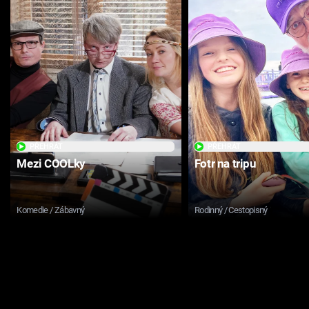
PŘEHRÁT
PŘEHRÁT
Mezi COOLky
Fotr na tripu
Komedie / Zábavný
Rodinný / Cestopisný