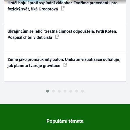
Hráči bojují proti vypínání videoher. Tvoříme precedent i pro
fyzický svět, říká Gregorová
Ukrajincům se lehčí trestná činnost odpouštěla, tvrdí Koten.
Pospíšil chtěl vidět čísla
Země jako promáčknutý balón: Unikátní vizualizace odhaluje,
jak planetu tvaruje gravitace
Populární témata