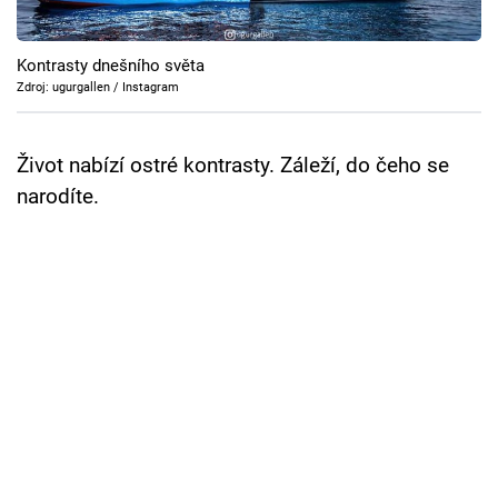
Cool Esport
Kontrasty dnešního světa
Pořady
Zdroj: ugurgallen / Instagram
TV Program
Život nabízí ostré kontrasty. Záleží, do čeho se
Sledujte prima+
narodíte.
Přihlášení
Sledujte nás