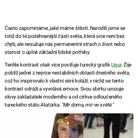
Často zapomínáme, jaké máme štěstí. Narodili jsme se
totiž do té požehnanější části světa, která sice není bez
chyb, ale nesužuje nás permanentní strach o život nebo
starost o úplně základní lidské potřeby.
Tenhle kontrast však více pociťuje turecký grafik
Ugur
. Žije
poblíž jedné z nejvíce nestabilních oblastí dnešního světa,
což ho inspirovalo k vlastní sérii koláží, v nichž se tento
kontrast odráží a vyvolává emoce. Svou sbírku uvozuje
slovy zakladatele moderního a od církve odloučeného
tureckého státu Atatürka:
"Mír doma, mír ve světě."