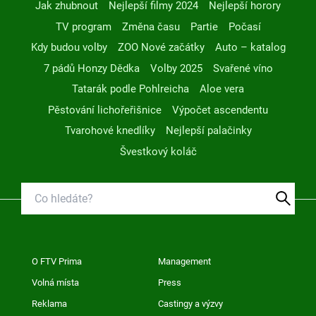
Jak zhubnout
Nejlepší filmy 2024
Nejlepší horory
TV program
Změna času
Partie
Počasí
Kdy budou volby
ZOO Nové začátky
Auto – katalog
7 pádů Honzy Dědka
Volby 2025
Svařené víno
Tatarák podle Pohlreicha
Aloe vera
Pěstování lichořeřišnice
Výpočet ascendentu
Tvarohové knedlíky
Nejlepší palačinky
Švestkový koláč
O FTV Prima
Management
Volná místa
Press
Reklama
Castingy a výzvy