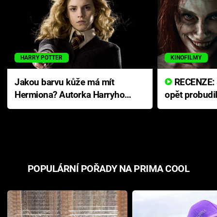
HARRY POTTER
KINOFILMY
Jakou barvu kůže má mít
RECENZE: Smrtelné zlo se
Hermiona? Autorka Harryho
opět probudi
Pottera přišla s ráznou
přichází s n
odpovědí
hororovou n
POPULÁRNÍ POŘADY NA PRIMA COOL