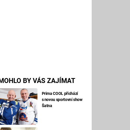
MOHLO BY VÁS ZAJÍMAT
Prima COOL přichází
s novou sportovní show
Šatna