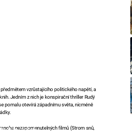
předmětem vzrůstajícího politického napětí, a
nih. Jedním z nich je konspirační thriller Rudý
ež se pomalu otevírá západnímu světa, nicméně
řádky.
e mnoha nezapomenutelných filmů (Strom snů,
iled to fetch