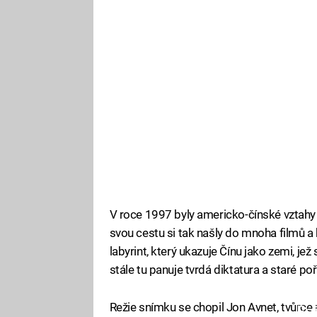
V roce 1997 byly americko-čínské vztahy 
svou cestu si tak našly do mnoha filmů a k
labyrint, který ukazuje Čínu jako zemi, j
stále tu panuje tvrdá diktatura a staré po
Režie snímku se chopil Jon Avnet, tvůrc
Fa