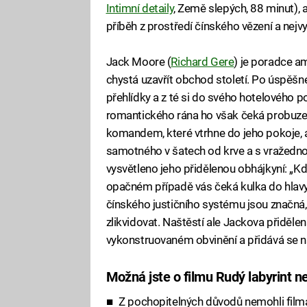
Intimní detaily
, Země slepých, 88 minut),
příběh z prostředí čínského vězení a nejvy
Jack Moore (
Richard Gere
) je poradce a
chystá uzavřít obchod století. Po úspěš
přehlídky a z té si do svého hotelového
romantického rána ho však čeká probuzen
komandem, které vtrhne do jeho pokoje, 
samotného v šatech od krve a s vražednou
vysvětleno jeho přidělenou obhájkyní: „Kd
opačném případě vás čeká kulka do hlavy 
čínského justičního systému jsou značná,
zlikvidovat. Naštěstí ale Jackova přiděl
vykonstruovaném obvinění a přidává se na
Možná jste o filmu Rudý labyrint net
Z pochopitelných důvodů nemohli filma