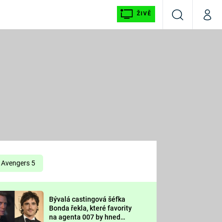
ŽIVĚ
Vyhledávání
Můj p
Prima+
É
CNN Prima NEWS
E
Prima FRESH
ŠÍ
Prima LIVING
E
Prima Ženy
Avengers 5
Prima LAJK
Bývalá castingová šéfka
OOL
Bonda řekla, které favority
Sledujte nás
na agenta 007 by hned