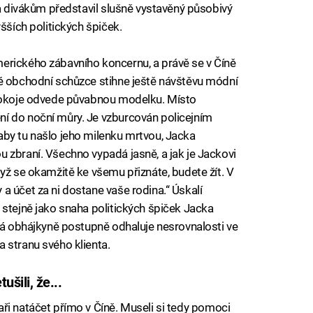
 a divákům představil slušně vystavěný působivý
šších politických špiček.
merického zábavního koncernu, a právě se v Číně
né obchodní schůzce stihne ještě návštěvu módní
 pokoje odvede půvabnou modelku. Místo
í do noční můry. Je vzburcován policejním
aby tu našlo jeho milenku mrtvou, Jacka
 zbraní. Všechno vypadá jasně, a jak je Jackovi
yž se okamžitě ke všemu přiznáte, budete žít. V
a účet za ni dostane vaše rodina.“ Úskalí
 stejně jako snaha politických špiček Jacka
ená obhájkyně postupně odhaluje nesrovnalosti ve
 stranu svého klienta.
ušili, že...
ři natáčet přímo v Číně. Museli si tedy pomoci