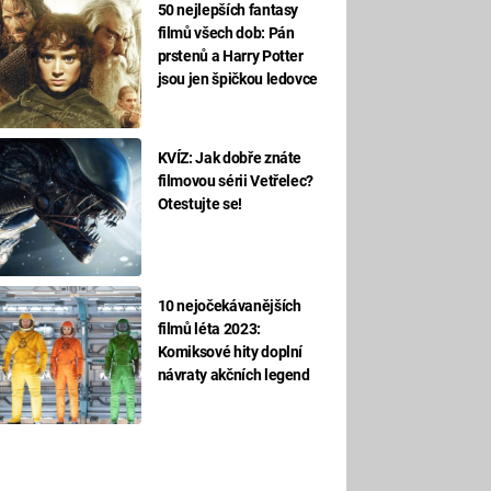
50 nejlepších fantasy
filmů všech dob: Pán
prstenů a Harry Potter
jsou jen špičkou ledovce
KVÍZ: Jak dobře znáte
filmovou sérii Vetřelec?
Otestujte se!
10 nejočekávanějších
filmů léta 2023:
Komiksové hity doplní
návraty akčních legend