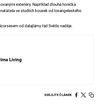
ovanými exteriéry. Například dlouhá honička
 natáčela ve studiích kousek od losangeleského
Scorsesem od dalajlámy řád Světlo naděje.
ima Living
SDÍLEJTE ČLÁNEK