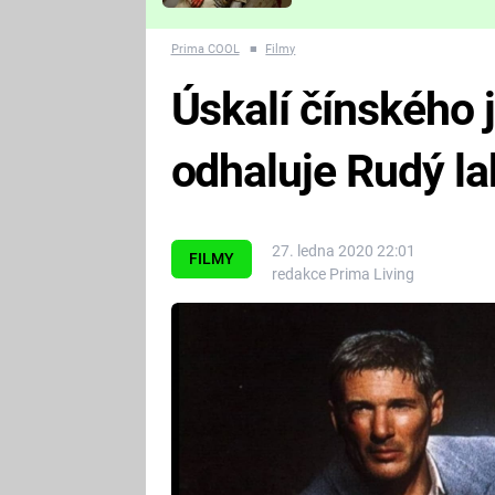
Které děsivé pecky vám
nejvíc zvednou tep?
Prima COOL
■
Filmy
Úskalí čínského 
odhaluje Rudý la
27. ledna 2020 22:01
FILMY
redakce Prima Living