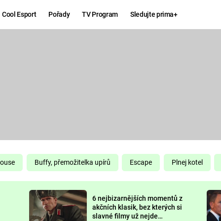
Cool Esport
Pořady
TV Program
Sledujte prima+
Hry
Zábava
MAFIA
ZÁBAVN
GALERI
GTA 6
NEJLEP
KINGDOM
KOMEDI
COME:
DELIVERANCE
CHUCK
House
Buffy, přemožitelka upírů
Escape
Plnej kotel
NORRIS
ESPORT
6 nejbizarnějších momentů z
DEADP
akčních klasik, bez kterých si
slavné filmy už nejde