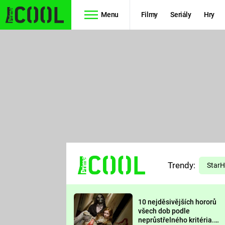
Menu
Filmy
Seriály
Hry
Seriály
Filmy
SIMPSONOVI
STAR WARS
HVĚZDNÁ
AVENGERS
BRÁNA
RYCHLE A
TEORIE
ZBĚSILE 10
Trendy:
VELKÉHO
Star
PREDÁTOR
TŘESKU
10 nejděsivějších hororů
FUTURAMA
všech dob podle
neprůstřelného kritéria.