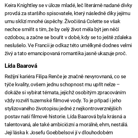
Keira Knightley se v úloze mladé, leč literárně nadané dívky
provdá za staršího spisovatele, který následně díky jejímu
umu sklízí mnohé úspěchy. Živočišná Colette se však
nechce smířit s tím, že by celý život měla být jen něčí
ozdobou, a začne se bouřit v době, kdy se to ještě zdaleka
neslušelo. Ve Francii je odkaz této umělkyně dodnes velmi
živý a tato emancipovaná romantika jasně ukazuje proč.
Lída Baarová
Režijní kariéra Filipa Renče je značně nevyrovnaná, co se
týče kvality, ovšem jednu schopnost mu upřít nelze –
dokáže si vybírat témata, jejichž osobitým zpracováním
vždy rozvíří tuzemské filmové vody. To je případ i jeho
stylizovaného životopisu jedné z nejkontroverznějších
postav naší filmové historie. Lída Baarová byla krásná a
talentovaná, ale také ambiciózní a morálně, ehm, nestálá.
Její láska k Josefu Goebbelsovi jí v dlouhodobém