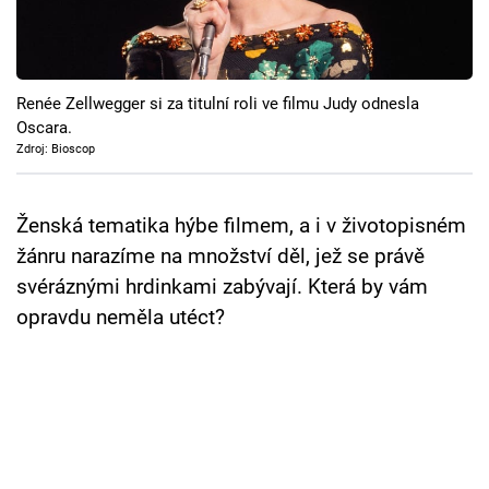
Cool Esport
Pořady
Renée Zellwegger si za titulní roli ve filmu Judy odnesla
TV Program
Oscara.
Zdroj: Bioscop
Sledujte prima+
Ženská tematika hýbe filmem, a i v životopisném
Přihlášení
žánru narazíme na množství děl, jež se právě
svéráznými hrdinkami zabývají. Která by vám
opravdu neměla utéct?
Sledujte nás