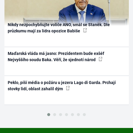
Nikdy nezpochybňujte voliče ANO, smál se Staněk. Dle
průzkumu mají za lídra opozice Babiše
Maďarská vláda má jasno: Prezidentem bude exšéf
Nejvyššího soudu Baka. Věří, že sjednotí národ
Peklo, píší média o požáru u jezera Lago di Garda. Prchají
stovky lidí, oblast zahalil dým