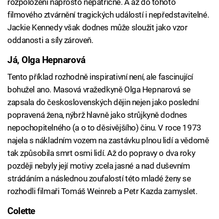
rozpoložení naprosto nepatřičné. A až do tohoto
filmového ztvárnění tragických událostí i nepředstavitelné.
Jackie Kennedy však dodnes může sloužit jako vzor
oddanosti a síly zároveň.
Já, Olga Hepnarová
Tento příklad rozhodně inspirativní není, ale fascinující
bohužel ano. Masová vražedkyně Olga Hepnarová se
zapsala do československých dějin nejen jako poslední
popravená žena, nýbrž hlavně jako strůjkyně dodnes
nepochopitelného (a o to děsivějšího) činu. V roce 1973
najela s nákladním vozem na zastávku plnou lidí a vědomě
tak způsobila smrt osmi lidí. Až do popravy o dva roky
později nebyly její motivy zcela jasné a nad duševním
strádáním a následnou zoufalostí této mladé ženy se
rozhodli filmaři Tomáš Weinreb a Petr Kazda zamyslet.
Colette