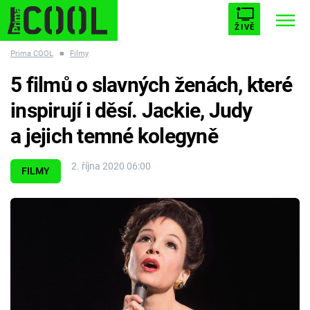
ŽIVĚ
Prima COOL
■
Filmy
STARHOUSE
BUFFY, PŘEMOŽITELKA UPÍRŮ
Trendy:
5 filmů o slavných ženách, které
ESCAPE
PLNEJ KOTEL
AVENGERS 5
inspirují i děsí. Jackie, Judy
a jejich temné kolegyně
2. října 2020 06:00
FILMY
Témata
Filmy
Seriály
Hry