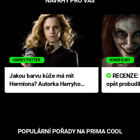
NÁVRHY PRO VÁS
HARRY POTTER
KINOFILMY
Jakou barvu kůže má mít
RECENZE: Smrtelné zlo se
Hermiona? Autorka Harryho
opět probudi
Pottera přišla s ráznou
přichází s n
odpovědí
hororovou n
POPULÁRNÍ POŘADY NA PRIMA COOL