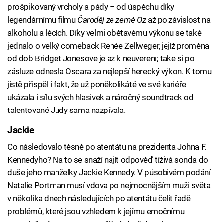
prošpikovaný vrcholy a pády – od úspěchu díky
legendárnímu filmu
Čaroděj ze země Oz
až po závislost na
alkoholu a lécích. Díky velmi obětavému výkonu se také
jednalo o velký comeback Renée Zellweger, jejíž proměna
od dob Bridget Jonesové je až k neuvěření; také si po
zásluze odnesla Oscara za nejlepší herecký výkon. K tomu
jistě přispěl i fakt, že už poněkolikáté ve své kariéře
ukázala i sílu svých hlasivek a náročný soundtrack od
talentované Judy sama nazpívala.
Jackie
Co následovalo těsně po atentátu na prezidenta Johna F.
Kennedyho? Na to se snaží najít odpověď tíživá sonda do
duše jeho manželky Jackie Kennedy. V působivém podání
Natalie Portman musí vdova po nejmocnějším muži světa
v několika dnech následujících po atentátu čelit řadě
problémů, které jsou vzhledem k jejímu emočnímu