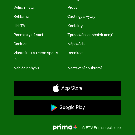
Volná místa
Press
Reklama
Castingy a výzvy
HbbTV
Kontakty
Podmínky užívání
Zpracování osobních údajů
Cookies
Nápověda
Vlastník FTV Prima spol. s
Redakce
r.o.
Nahlásit chybu
Nastavení soukromí
App Store
Google Play
© FTV Prima spol. s r.o.