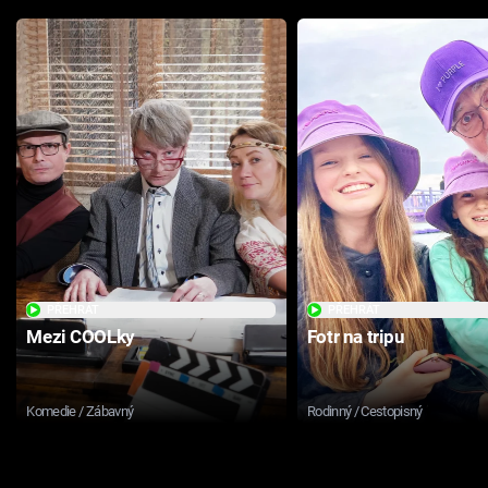
PŘEHRÁT
PŘEHRÁT
Mezi COOLky
Fotr na tripu
Komedie / Zábavný
Rodinný / Cestopisný