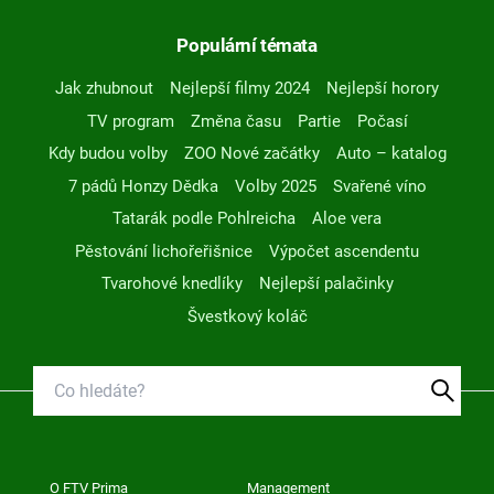
Populární témata
Jak zhubnout
Nejlepší filmy 2024
Nejlepší horory
TV program
Změna času
Partie
Počasí
Kdy budou volby
ZOO Nové začátky
Auto – katalog
7 pádů Honzy Dědka
Volby 2025
Svařené víno
Tatarák podle Pohlreicha
Aloe vera
Pěstování lichořeřišnice
Výpočet ascendentu
Tvarohové knedlíky
Nejlepší palačinky
Švestkový koláč
O FTV Prima
Management