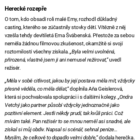
Herecké rozepře
O tom, kdo obsadí roli malé Emy, rozhodl důkladný
casting, kterého se zúčastnily stovky dětí. Vítězně z něj
vzešla tehdy devítiletá Ema Švábenská. Přestože za sebou
neměla žádnou filmovou zkušenost, okamžitě si svojí
roztomilostí všechny získala.
„Byla velmi uvolněná,
přirozená, vlastně jsem ji ani nemusel režírovat,“
uvedl
režisér.
„Měla v sobě citlivost, jakou by její postava měla mít, vždycky
přesně věděla, co měla dělat,“
doplnila Aňa Geislerová,
která si pochvalovala spolupráci i s dalšími kolegy.
„Ondra
Vetchý jako partner působí vždycky jednoznačně jako
pozitivní element. Jestli někdy prudí, tak kvůli práci. Což
mívám také. Pan režisér to se mnou neměl asi snadné, ale
získal si můj obdiv. Napsal si scénář, sehnal peníze…
Myslím, že celkově to dopadlo velmi dobře,“
dodala herečka.