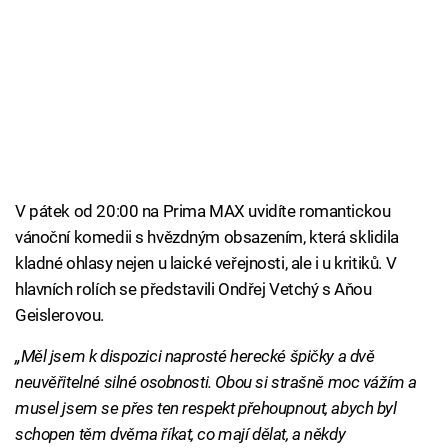
V pátek od 20:00 na Prima MAX uvidíte romantickou
vánoční komedii s hvězdným obsazením, která sklidila
kladné ohlasy nejen u laické veřejnosti, ale i u kritiků. V
hlavních rolích se představili Ondřej Vetchý s Aňou
Geislerovou.
„Měl jsem k dispozici naprosté herecké špičky a dvě
neuvěřitelné silné osobnosti. Obou si strašně moc vážím a
musel jsem se přes ten respekt přehoupnout, abych byl
schopen těm dvěma říkat, co mají dělat, a někdy