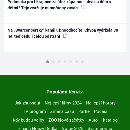
Podmínka pro Ukrajince za útok zápalnou lahví na dům s
dětmi? Tejc zvažuje mimořádný zásah
Na „Švarcenberský“ kanál už neodbočíte. Chyba vydržela 30
let, teď ceduli celou odstraní
Populární témata
Jak zhubnout
Nejlepší filmy 2024
Nejlepší horory
TV program
Změna času
Partie
Počasí
Kdy budou volby
ZOO Nové začátky
Auto – katalog
7 pádů Honzy Dědka
Volby 2025
Svařené víno