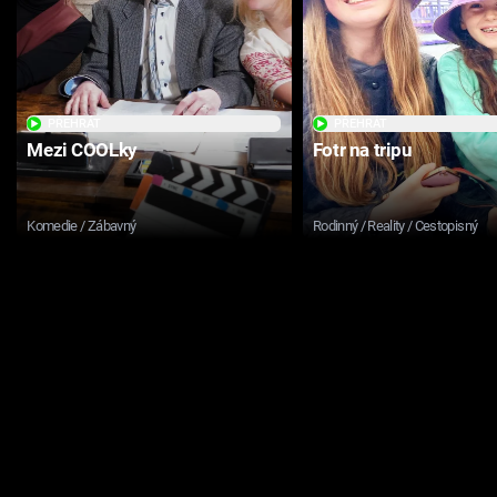
PŘEHRÁT
PŘEHRÁT
Mezi COOLky
Fotr na tripu
Komedie / Zábavný
Rodinný / Reality / Cestopisný