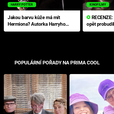
HARRY POTTER
KINOFILMY
Jakou barvu kůže má mít
RECENZE: Smrtelné zlo se
Hermiona? Autorka Harryho
opět probudi
Pottera přišla s ráznou
přichází s n
odpovědí
hororovou n
POPULÁRNÍ POŘADY NA PRIMA COOL