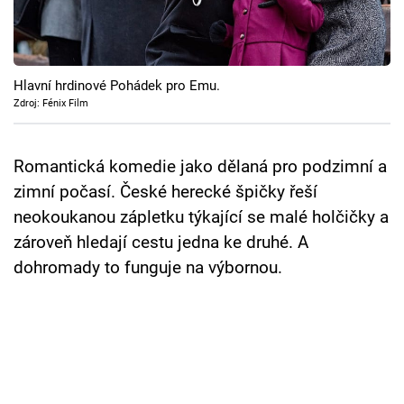
Cool Esport
Pořady
Hlavní hrdinové Pohádek pro Emu.
TV Program
Zdroj: Fénix Film
Sledujte prima+
Romantická komedie jako dělaná pro podzimní a
zimní počasí. České herecké špičky řeší
Přihlášení
neokoukanou zápletku týkající se malé holčičky a
zároveň hledají cestu jedna ke druhé. A
dohromady to funguje na výbornou.
Sledujte nás