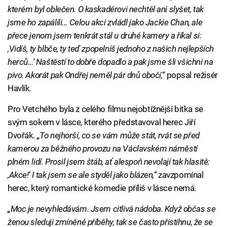
kterém byl oblečen. O kaskadérovi nechtěl ani slyšet, tak
jsme ho zapálili... Celou akci zvládl jako Jackie Chan, ale
přece jenom jsem tenkrát stál u druhé kamery a říkal si:
‚Vidíš, ty blbče, ty teď zpopelníš jednoho z našich nejlepších
herců...‘ Naštěstí to dobře dopadlo a pak jsme šli všichni na
pivo. Akorát pak Ondřej neměl pár dnů obočí,“
popsal režisér
Havlík.
Pro Vetchého byla z celého filmu nejobtížnější bitka se
svým sokem v lásce, kterého představoval herec Jiří
Dvořák.
„To nejhorší, co se vám může stát, rvát se před
kamerou za běžného provozu na Václavském náměstí
plném lidí. Prosil jsem štáb, ať alespoň nevolají tak hlasitě:
‚Akce!‘ I tak jsem se ale styděl jako blázen,“
zavzpomínal
herec, který romantické komedie příliš v lásce nemá.
„Moc je nevyhledávám. Jsem citlivá nádoba. Když občas se
ženou sleduji zmíněné příběhy, tak se často přistihnu, že se