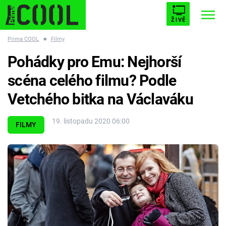
ŽIVĚ
Prima COOL
■
Filmy
STARHOUSE
BUFFY, PŘEMOŽITELKA UPÍRŮ
Trendy:
Pohádky pro Emu: Nejhorší
ESCAPE
PLNEJ KOTEL
AVENGERS 5
scéna celého filmu? Podle
Vetchého bitka na Václaváku
19. listopadu 2020 06:00
FILMY
Témata
Filmy
Seriály
Hry