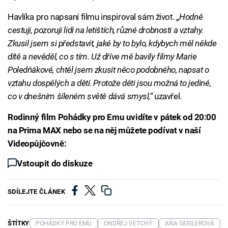
Havlíka pro napsaní filmu inspiroval sám život.
„Hodně
cestuji, pozoruji lidi na letištích, různé drobnosti a vztahy.
Zkusil jsem si představit, jaké by to bylo, kdybych měl někde
dítě a nevěděl, co s tím. Už dříve mě bavily filmy Marie
Poledňákové, chtěl jsem zkusit něco podobného, napsat o
vztahu dospělých a dětí. Protože děti jsou možná to jediné,
co v dnešním šíleném světě dává smysl,“
uzavřel.
Rodinný film Pohádky pro Emu uvidíte v pátek od 20:00
na Prima MAX nebo se na něj můžete podívat v naší
Videopůjčovně:
Vstoupit do diskuze
SDÍLEJTE ČLÁNEK
ŠTÍTKY
POHÁDKY PRO EMU
ONDŘEJ VETCHÝ
AŇA GEISLEROVÁ