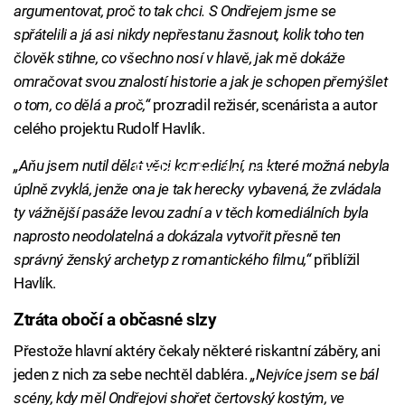
argumentovat, proč to tak chci. S Ondřejem jsme se
spřátelili a já asi nikdy nepřestanu žasnout, kolik toho ten
člověk stihne, co všechno nosí v hlavě, jak mě dokáže
omračovat svou znalostí historie a jak je schopen přemýšlet
o tom, co dělá a proč,“
prozradil režisér, scenárista a autor
celého projektu Rudolf Havlík.
„Aňu jsem nutil dělat věci komediální, na které možná nebyla
Failed to fetch
úplně zvyklá, jenže ona je tak herecky vybavená, že zvládala
ty vážnější pasáže levou zadní a v těch komediálních byla
naprosto neodolatelná a dokázala vytvořit přesně ten
správný ženský archetyp z romantického filmu,“
přiblížil
Havlík.
Ztráta obočí a občasné slzy
Přestože hlavní aktéry čekaly některé riskantní záběry, ani
jeden z nich za sebe nechtěl dabléra.
„Nejvíce jsem se bál
scény, kdy měl Ondřejovi shořet čertovský kostým, ve