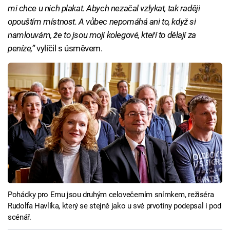
mi chce u nich plakat. Abych nezačal vzlykat, tak raději
opouštím místnost. A vůbec nepomáhá ani to, když si
namlouvám, že to jsou moji kolegové, kteří to dělají za
peníze,“
vylíčil s úsměvem.
Pohádky pro Emu jsou druhým celovečerním snímkem, režiséra
Rudolfa Havlíka, který se stejně jako u své prvotiny podepsal i pod
scénář.