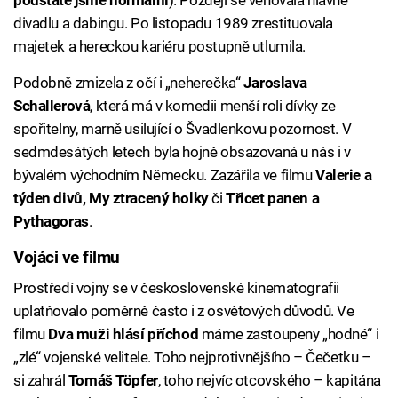
podstatě jsme normální
). Později se věnovala hlavně
divadlu a dabingu. Po listopadu 1989 zrestituovala
majetek a hereckou kariéru postupně utlumila.
Podobně zmizela z očí i „neherečka“
Jaroslava
Schallerová
, která má v komedii menší roli dívky ze
spořitelny, marně usilující o Švadlenkovu pozornost. V
sedmdesátých letech byla hojně obsazovaná u nás i v
bývalém východním Německu. Zazářila ve filmu
Valerie a
týden divů, My ztracený holky
či
Třicet panen a
Pythagoras
.
Vojáci ve filmu
Prostředí vojny se v československé kinematografii
uplatňovalo poměrně často i z osvětových důvodů. Ve
filmu
Dva muži hlásí příchod
máme zastoupeny „hodné“ i
„zlé“ vojenské velitele. Toho nejprotivnějšího – Čečetku –
si zahrál
Tomáš Töpfer
, toho nejvíc otcovského – kapitána