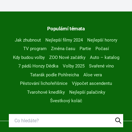
Populární témata
Jak zhubnout
Nejlepší filmy 2024
Nejlepší horory
TV program
Změna času
Partie
Počasí
Kdy budou volby
ZOO Nové začátky
Auto – katalog
7 pádů Honzy Dědka
Volby 2025
Svařené víno
Tatarák podle Pohlreicha
Aloe vera
Pěstování lichořeřišnice
Výpočet ascendentu
Tvarohové knedlíky
Nejlepší palačinky
Švestkový koláč