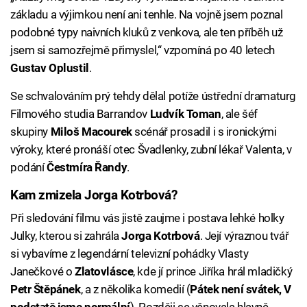
základu a výjimkou není ani tenhle. Na vojně jsem poznal
podobné typy naivních kluků z venkova, ale ten příběh už
jsem si samozřejmě přimyslel,“ vzpomíná po 40 letech
Gustav Oplustil
.
Se schvalováním prý tehdy dělal potíže ústřední dramaturg
Filmového studia Barrandov
Ludvík Toman
, ale šéf
skupiny
Miloš Macourek
scénář prosadil i s ironickými
výroky, které pronáší otec Švadlenky, zubní lékař Valenta, v
podání
Čestmíra Řandy
.
Kam zmizela Jorga Kotrbová?
Při sledování filmu vás jistě zaujme i postava lehké holky
Julky, kterou si zahrála
Jorga Kotrbová
. Její výraznou tvář
si vybavíme z legendární televizní pohádky Vlasty
Janečkové o
Zlatovlásce
, kde jí prince Jiříka hrál mladičký
Petr Štěpánek
, a z několika komedií (
Pátek není svátek, V