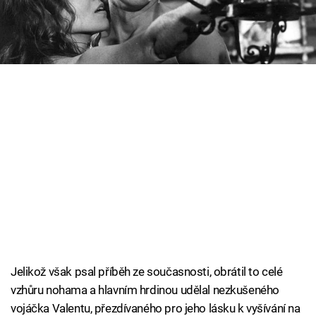
Cool Esport
floutkovi, s nímž se dostala do jiného stavu.
Pořady
TV Program
Sledujte prima+
Přihlášení
Sledujte nás
Jelikož však psal příběh ze současnosti, obrátil to celé
vzhůru nohama a hlavním hrdinou udělal nezkušeného
vojáčka Valentu, přezdívaného pro jeho lásku k vyšívání na