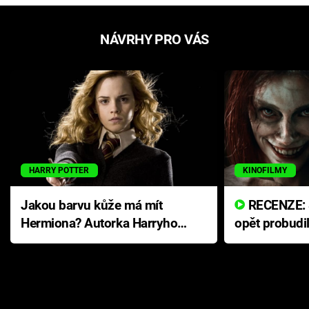
NÁVRHY PRO VÁS
HARRY POTTER
KINOFILMY
Jakou barvu kůže má mít
RECENZE: Smrtelné zlo se
Hermiona? Autorka Harryho
opět probudi
Pottera přišla s ráznou
přichází s n
odpovědí
hororovou n