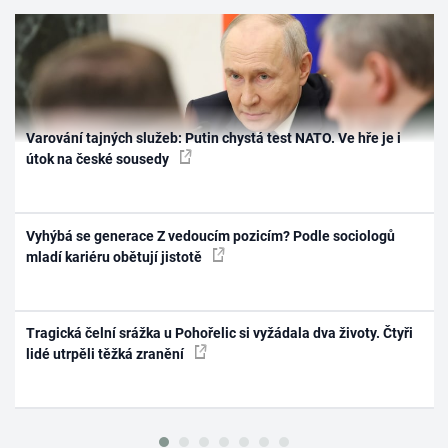
Varování tajných služeb: Putin chystá test NATO. Ve hře je i
útok na české sousedy
Vyhýbá se generace Z vedoucím pozicím? Podle sociologů
mladí kariéru obětují jistotě
Tragická čelní srážka u Pohořelic si vyžádala dva životy. Čtyři
lidé utrpěli těžká zranění