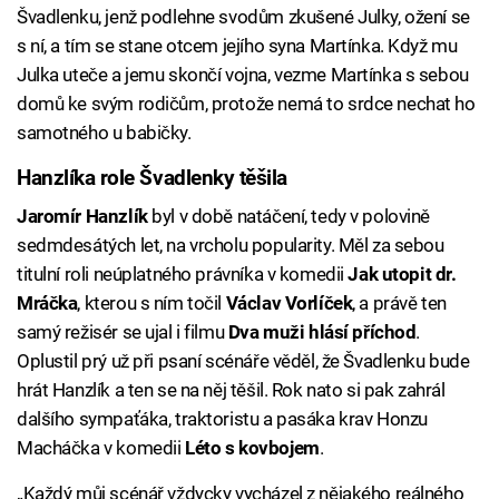
Švadlenku, jenž podlehne svodům zkušené Julky, ožení se
s ní, a tím se stane otcem jejího syna Martínka. Když mu
Julka uteče a jemu skončí vojna, vezme Martínka s sebou
domů ke svým rodičům, protože nemá to srdce nechat ho
samotného u babičky.
Hanzlíka role Švadlenky těšila
Jaromír Hanzlík
byl v době natáčení, tedy v polovině
sedmdesátých let, na vrcholu popularity. Měl za sebou
titulní roli neúplatného právníka v komedii
Jak utopit dr.
Mráčka
, kterou s ním točil
Václav Vorlíček
, a právě ten
samý režisér se ujal i filmu
Dva muži hlásí příchod
.
Oplustil prý už při psaní scénáře věděl, že Švadlenku bude
hrát Hanzlík a ten se na něj těšil. Rok nato si pak zahrál
dalšího sympaťáka, traktoristu a pasáka krav Honzu
Macháčka v komedii
Léto s kovbojem
.
„Každý můj scénář vždycky vycházel z nějakého reálného