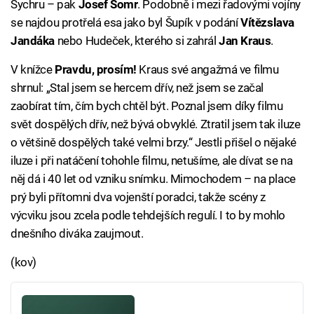
Sychru – pak
Josef Somr
. Podobně i mezi řadovými vojíny
se najdou protřelá esa jako byl Šupík v podání
Vítězslava
Jandáka
nebo Hudeček, kterého si zahrál
Jan Kraus
.
V knížce
Pravdu, prosím!
Kraus své angažmá ve filmu
shrnul: „Stal jsem se hercem dřív, než jsem se začal
zaobírat tím, čím bych chtěl být. Poznal jsem díky filmu
svět dospělých dřív, než bývá obvyklé. Ztratil jsem tak iluze
o většině dospělých také velmi brzy.“ Jestli přišel o nějaké
iluze i při natáčení tohohle filmu, netušíme, ale dívat se na
něj dá i 40 let od vzniku snímku. Mimochodem – na place
prý byli přítomni dva vojenští poradci, takže scény z
výcviku jsou zcela podle tehdejších regulí. I to by mohlo
dnešního diváka zaujmout.
(kov)