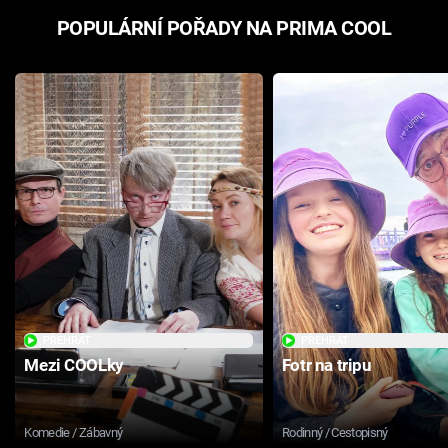
POPULÁRNÍ POŘADY NA PRIMA COOL
PŘEHRÁT
PŘEHRÁT
Mezi COOLky
Fotr na tripu
Komedie / Zábavný
Rodinný / Cestopisný