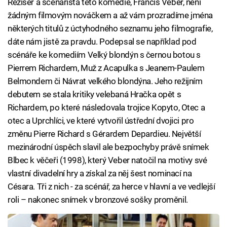
Režisér a scénárista této komedie, Francis Veber, není
žádným filmovým nováčkem a až vám prozradíme jména
některých titulů z úctyhodného seznamu jeho filmografie,
dáte nám jistě za pravdu. Podepsal se například pod
scénáře ke komediím Velký blondýn s černou botou s
Pierrem Richardem, Muž z Acapulka s Jeanem-Paulem
Belmondem či Návrat velkého blondýna. Jeho režijním
debutem se stala kritiky velebaná Hračka opět s
Richardem, po které následovala trojice Kopyto, Otec a
otec a Uprchlíci, ve které vytvořil ústřední dvojici pro
změnu Pierre Richard s Gérardem Depardieu. Největší
mezinárodní úspěch slavil ale bezpochyby právě snímek
Blbec k věčeři (1998), který Veber natočil na motivy své
vlastní divadelní hry a získal za něj šest nominací na
Césara. Tři z nich - za scénář, za herce v hlavní a ve vedlejší
roli – nakonec snímek v bronzové sošky proměnil.