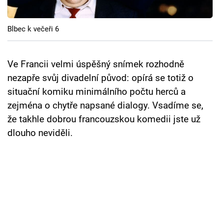
Cool Esport
Blbec k večeři 6
Pořady
TV Program
Ve Francii velmi úspěšný snímek rozhodně
nezapře svůj divadelní původ: opírá se totiž o
Sledujte prima+
situační komiku minimálního počtu herců a
zejména o chytře napsané dialogy. Vsadíme se,
Přihlášení
že takhle dobrou francouzskou komedii jste už
dlouho neviděli.
Sledujte nás