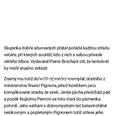
Skupinka dobře situovaných přátel pořádá každou středu
večeře, při kterých soutěží, kdo z nich s sebou přivede
většího blbce. Vydavatel Pierre Brochant cítí, že tentokrát
by mohl snadno zvítězit.
Známý mu totiž dohodil výjimečný exemplář, účetního z
Failed to fetch
ministerstva financí Pignona, jehož koníčkem jsou
komplikované stavby ze sirek. Jenže pýcha předchází pád
a pozdě litujícímu Pierrovi se toto rčení do písmenka
potvrdí. Jeho setkání s dobromyslným leč katastrofálně
nešikovným a popleteným Pignonem totiž otřese jeho