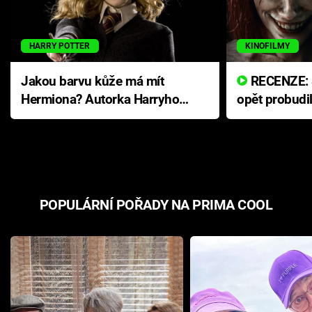
HARRY POTTER
KINOFILMY
Jakou barvu kůže má mít
RECENZE: Smrtelné zlo se
Hermiona? Autorka Harryho
opět probudi
Pottera přišla s ráznou
přichází s n
odpovědí
hororovou n
POPULÁRNÍ POŘADY NA PRIMA COOL