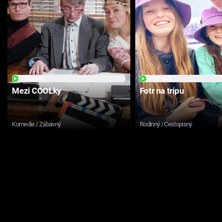
PŘEHRÁT
PŘEHRÁT
Mezi COOLky
Fotr na tripu
Komedie / Zábavný
Rodinný / Cestopisný