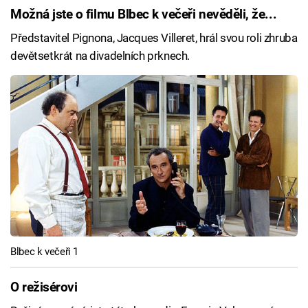
Možná jste o filmu Blbec k večeři nevěděli, že...
Představitel Pignona, Jacques Villeret, hrál svou roli zhruba
devětsetkrát na divadelních prknech.
Blbec k večeři 1
O režisérovi