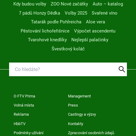
Kdy budou volby
ZOO Nové začátky
Auto – katalog
7 pádů Honzy Dědka
Volby 2025
Svařené víno
Tatarák podle Pohlreicha
Aloe vera
Pěstování lichořeřišnice
Výpočet ascendentu
Tvarohové knedlíky
Nejlepší palačinky
Švestkový koláč
O FTV Prima
Management
Volná místa
Press
Reklama
Castingy a výzvy
HbbTV
Kontakty
Podmínky užívání
Zpracování osobních údajů