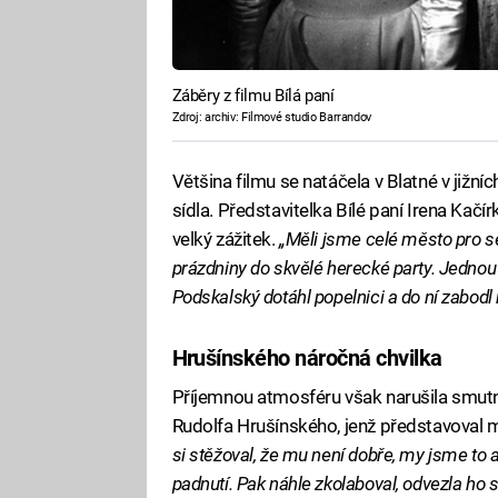
Záběry z filmu Bílá paní
Zdroj: archiv: Filmové studio Barrandov
Většina filmu se natáčela v Blatné v jižn
sídla. Představitelka Bílé paní Irena Kačí
velký zážitek.
„Měli jsme celé město pro s
prázdniny do skvělé herecké party. Jednou
Podskalský dotáhl popelnici a do ní zabodl 
Hrušínského náročná chvilka
Příjemnou atmosféru však narušila smutná
Rudolfa Hrušínského, jenž představoval m
si stěžoval, že mu není dobře, my jsme to ale
padnutí. Pak náhle zkolaboval, odvezla ho 