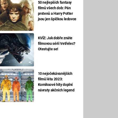
50 nejlepších fantasy
filmů všech dob: Pán
prstenů a Harry Potter
jsou jen špičkou ledovce
KVÍZ: Jak dobře znáte
filmovou sérii Vetřelec?
Otestujte se!
10 nejočekávanějších
filmů léta 2023:
Komiksové hity doplní
návraty akčních legend