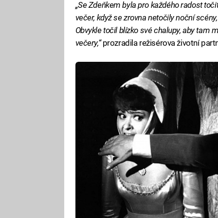
„Se Zdeňkem byla pro každého radost točit.
večer, když se zrovna netočily noční scén
Obvykle točil blízko své chalupy, aby tam 
večery,“
prozradila režisérova životní part