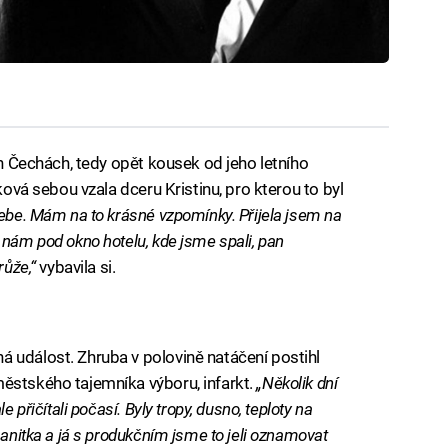
ích Čechách, tedy opět kousek od jeho letního
rková sebou vzala dceru Kristinu, pro kterou to byl
ebe. Mám na to krásné vzpomínky. Přijela jsem na
 nám pod okno hotelu, kde jsme spali, pan
růže,“
vybavila si.
 událost. Zhruba v polovině natáčení postihl
ěstského tajemníka výboru, infarkt.
„Několik dní
 přičítali počasí. Byly tropy, dusno, teploty na
sanitka a já s produkčním jsme to jeli oznamovat