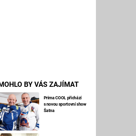
MOHLO BY VÁS ZAJÍMAT
Prima COOL přichází
s novou sportovní show
Šatna