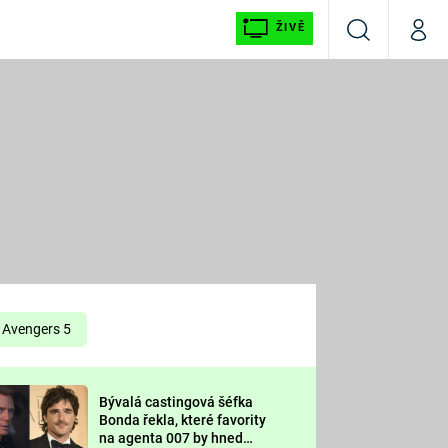
ŽIVĚ
Vyhledávání
Můj p
Prima+
É
CNN Prima NEWS
E
Prima FRESH
ŠÍ
Prima LIVING
E
Prima Ženy
Avengers 5
Prima LAJK
Bývalá castingová šéfka
OOL
Bonda řekla, které favority
Sledujte nás
na agenta 007 by hned