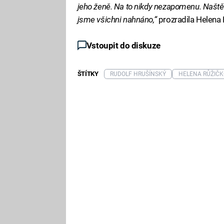
jeho ženě. Na to nikdy nezapomenu. Naštěst
jsme všichni nahnáno,“
prozradila Helena 
Vstoupit do diskuze
ŠTÍTKY
RUDOLF HRUŠÍNSKÝ
HELENA RŮŽIČ