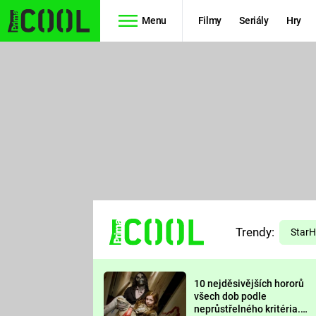
Menu
Filmy
Seriály
Hry
Seriály
Filmy
SIMPSONOVI
STAR WARS
HVĚZDNÁ
AVENGERS
BRÁNA
RYCHLE A
TEORIE
ZBĚSILE 10
Trendy:
VELKÉHO
Star
PREDÁTOR
TŘESKU
10 nejděsivějších hororů
FUTURAMA
všech dob podle
neprůstřelného kritéria.