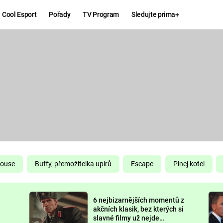
Cool Esport
Pořady
TV Program
Sledujte prima+
Hry
Zábava
MAFIA
ZÁBAVN
GALERI
GTA 6
NEJLEP
KINGDOM
KOMEDI
COME:
DELIVERANCE
CHUCK
House
Buffy, přemožitelka upírů
Escape
Plnej kotel
NORRIS
ESPORT
6 nejbizarnějších momentů z
DEADP
akčních klasik, bez kterých si
slavné filmy už nejde