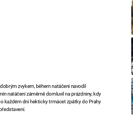
o dobrým zvykem, během natáčení navodil
mín natáčení záměrně domluvil na prázdniny, kdy
po každém dni hekticky trmácet zpátky do Prahy
 představení.