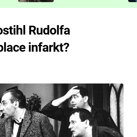
představit
ostihl Rudolfa
lace infarkt?