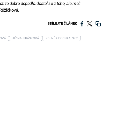
í to dobře dopadlo, dostal se z toho, ale měli
Růžičková.
SDÍLEJTE ČLÁNEK
KOVÁ
JIŘINA JIRÁSKOVÁ
ZDENĚK PODSKALSKÝ