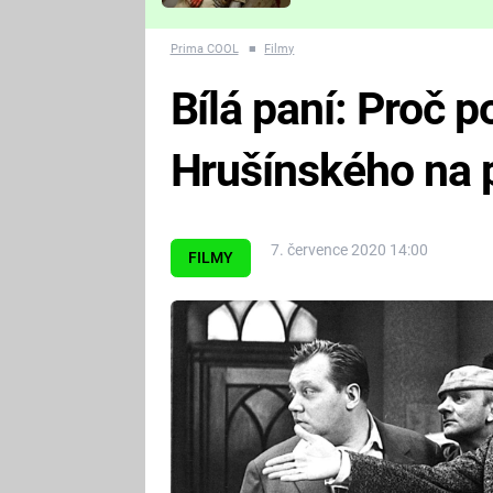
Které děsivé pecky vám
nejvíc zvednou tep?
Prima COOL
■
Filmy
Bílá paní: Proč p
Hrušínského na p
7. července 2020 14:00
FILMY