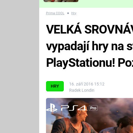
Které děsivé pecky vám
nejvíc zvednou tep?
Prima COOL
■
Hry
VELKÁ SROVNÁV
vypadají hry na
PlayStationu! Po
16. září 2016 15:12
HRY
Radek Londin