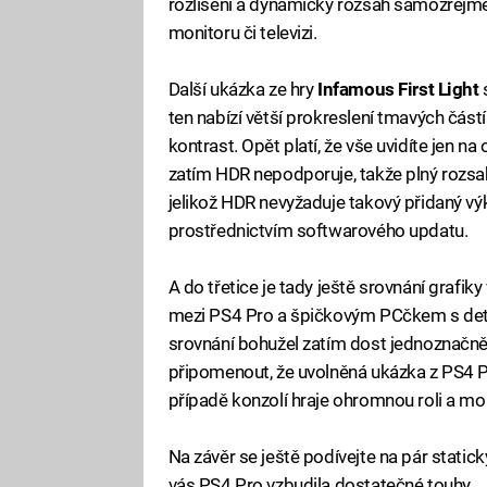
rozlišení a dynamický rozsah samozřejm
monitoru či televizi.
Další ukázka ze hry
Infamous First Light
s
ten nabízí větší prokreslení tmavých čás
kontrast. Opět platí, že vše uvidíte jen 
zatím HDR nepodporuje, takže plný rozsah
jelikož HDR nevyžaduje takový přidaný výk
prostřednictvím softwarového updatu.
A do třetice je tady ještě srovnání grafiky
mezi PS4 Pro a špičkovým PCčkem s detai
srovnání bohužel zatím dost jednoznačně 
připomenout, že uvolněná ukázka z PS4 P
případě konzolí hraje ohromnou roli a mo
Na závěr se ještě podívejte na pár static
vás PS4 Pro vzbudila dostatečné touhy...