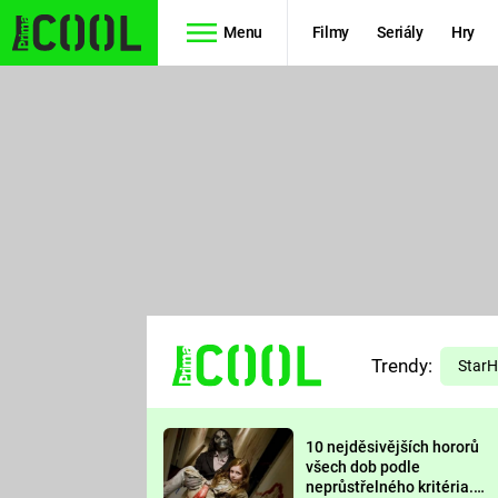
Menu
Filmy
Seriály
Hry
Seriály
Filmy
SIMPSONOVI
STAR WARS
HVĚZDNÁ
AVENGERS
BRÁNA
RYCHLE A
TEORIE
ZBĚSILE 10
Trendy:
VELKÉHO
Star
PREDÁTOR
TŘESKU
10 nejděsivějších hororů
FUTURAMA
všech dob podle
neprůstřelného kritéria.