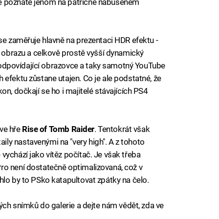
ě poznáte jenom na patřičně nabušeném
e zaměřuje hlavně na prezentaci HDR efektu -
tí obrazu a celkově prostě vyšší dynamický
na odpovídající obrazovce a taky samotný YouTube
 efektu zůstane utajen. Co je ale podstatné, že
on, dočkají se ho i majitelé stávajících PS4
 ve hře
Rise of Tomb Raider
. Tentokrát však
ly nastavenými na "very high". A z tohoto
vychází jako vítěz počítač. Je však třeba
ro není dostatečně optimalizovaná, což v
hlo by to PSko katapultovat zpátky na čelo.
kých snímků do galerie a dejte nám vědět, zda ve