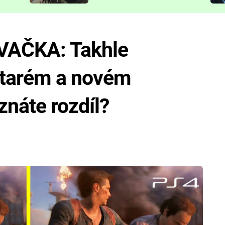
představit
AČKA: Takhle
 starém a novém
znáte rozdíl?