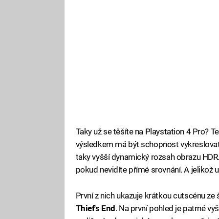
Taky už se těšíte na Playstation 4 Pro? T
výsledkem má být schopnost vykreslovat hr
taky vyšší dynamický rozsah obrazu HDR. 
pokud nevidíte přímé srovnání. A jelikož už
První z nich ukazuje krátkou cutscénu ze
Thief's End
. Na první pohled je patrné vyš