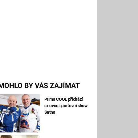
MOHLO BY VÁS ZAJÍMAT
Prima COOL přichází
s novou sportovní show
Šatna