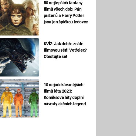
50 nejlepších fantasy
filmů všech dob: Pán
prstenů a Harry Potter
jsou jen špičkou ledovce
KVÍZ: Jak dobře znáte
filmovou sérii Vetřelec?
Otestujte se!
10 nejočekávanějších
filmů léta 2023:
Komiksové hity doplní
návraty akčních legend