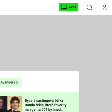
ŽIVĚ
Vyhledávání
Můj p
Prima+
É
CNN Prima NEWS
E
Prima FRESH
ŠÍ
Prima LIVING
E
Prima Ženy
Avengers 5
Prima LAJK
Bývalá castingová šéfka
OOL
Bonda řekla, které favority
Sledujte nás
na agenta 007 by hned