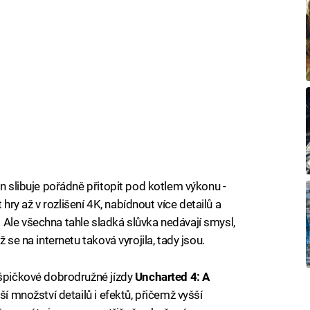
en slibuje pořádně přitopit pod kotlem výkonu -
y až v rozlišení 4K, nabídnout více detailů a
Ale všechna tahle sladká slůvka nedávají smysl,
 se na internetu taková vyrojila, tady jsou.
 špičkové dobrodružné jízdy
Uncharted 4: A
ší množství detailů i efektů, přičemž vyšší