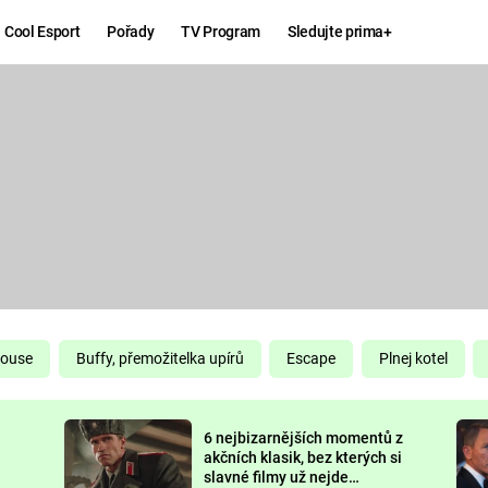
Cool Esport
Pořady
TV Program
Sledujte prima+
Hry
Zábava
MAFIA
ZÁBAVN
GALERI
GTA 6
NEJLEP
KINGDOM
KOMEDI
COME:
DELIVERANCE
CHUCK
House
Buffy, přemožitelka upírů
Escape
Plnej kotel
NORRIS
ESPORT
6 nejbizarnějších momentů z
DEADP
akčních klasik, bez kterých si
slavné filmy už nejde