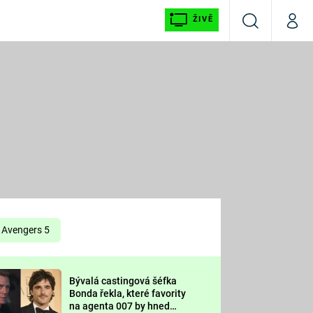
ŽIVĚ
Vyhledávání
Můj p
Prima+
É
CNN Prima NEWS
E
Prima FRESH
ŠÍ
Prima LIVING
E
Prima Ženy
Avengers 5
Prima LAJK
Bývalá castingová šéfka
OOL
Bonda řekla, které favority
Sledujte nás
na agenta 007 by hned