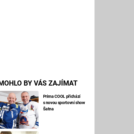
MOHLO BY VÁS ZAJÍMAT
Prima COOL přichází
s novou sportovní show
Šatna