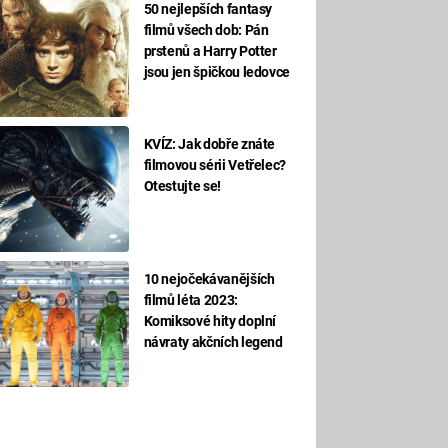
50 nejlepších fantasy
filmů všech dob: Pán
prstenů a Harry Potter
jsou jen špičkou ledovce
KVÍZ: Jak dobře znáte
filmovou sérii Vetřelec?
Otestujte se!
10 nejočekávanějších
filmů léta 2023:
Komiksové hity doplní
návraty akčních legend