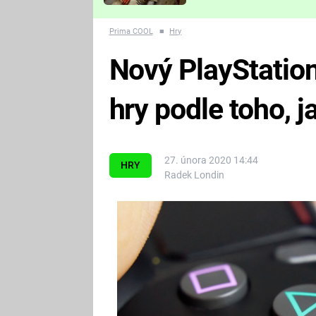
Které děsivé pecky vám
nejvíc zvednou tep?
Prima COOL
■
Hry
Nový PlayStatio
hry podle toho, ja
27. února 2020 14:44
HRY
Radek Londin