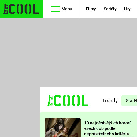
Menu
Filmy
Seriály
Hry
Seriály
Filmy
SIMPSONOVI
STAR WARS
HVĚZDNÁ
AVENGERS
BRÁNA
RYCHLE A
TEORIE
ZBĚSILE 10
Trendy:
VELKÉHO
Star
PREDÁTOR
TŘESKU
10 nejděsivějších hororů
FUTURAMA
všech dob podle
neprůstřelného kritéria.