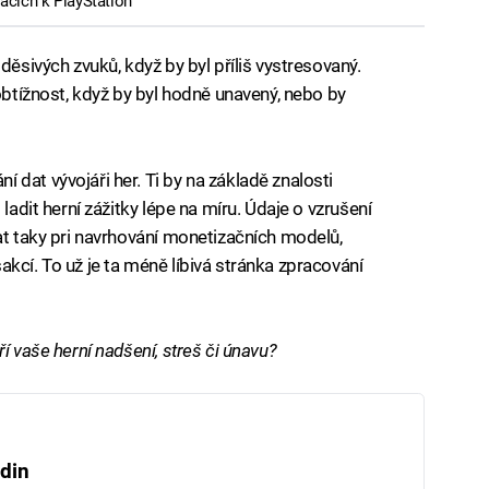
ačích k PlayStation
děsivých zvuků, když by byl příliš vystresovaný.
 obtížnost, když by byl hodně unavený, nebo by
dat vývojáři her. Ti by na základě znalosti
ladit herní zážitky lépe na míru. Údaje o vzrušení
at taky pri navrhování monetizačních modelů,
kcí. To už je ta méně líbivá stránka zpracování
í vaše herní nadšení, streš či únavu?
din