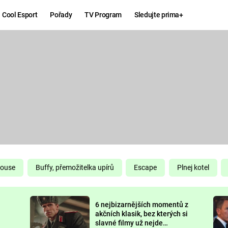
Cool Esport
Pořady
TV Program
Sledujte prima+
Hry
Zábava
MAFIA
ZÁBAVN
GALERI
GTA 6
NEJLEP
KINGDOM
KOMEDI
COME:
DELIVERANCE
CHUCK
House
Buffy, přemožitelka upírů
Escape
Plnej kotel
NORRIS
ESPORT
6 nejbizarnějších momentů z
DEADP
akčních klasik, bez kterých si
slavné filmy už nejde