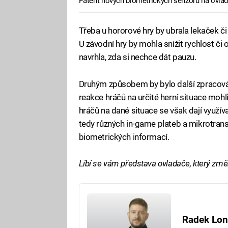
Patent nových biometrických senzorů na ovlad
Třeba u hororové hry by ubrala lekaček či 
U závodní hry by mohla snížit rychlost či
navrhla, zda si nechce dát pauzu.
Druhým způsobem by bylo další zpracování 
reakce hráčů na určité herní situace mohli 
hráčů na dané situace se však dají využív
tedy různých in-game plateb a mikrotransa
biometrických informací.
Líbí se vám představa ovladače, který změř
Radek Lon