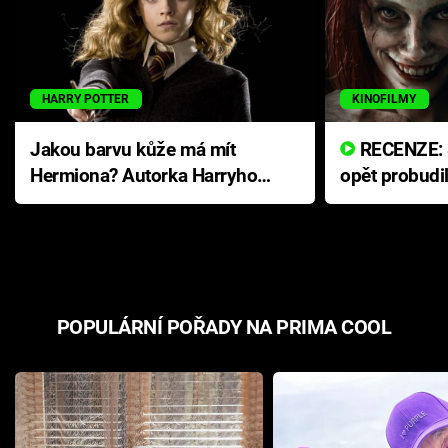
HARRY POTTER
KINOFILMY
Jakou barvu kůže má mít
RECENZE: Smrtelné zlo se
Hermiona? Autorka Harryho
opět probudi
Pottera přišla s ráznou
přichází s n
odpovědí
hororovou n
POPULÁRNÍ POŘADY NA PRIMA COOL