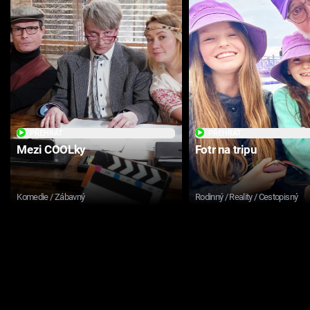
PŘEHRÁT
PŘEHRÁT
Mezi COOLky
Fotr na tripu
Komedie / Zábavný
Rodinný / Reality / Cestopisný