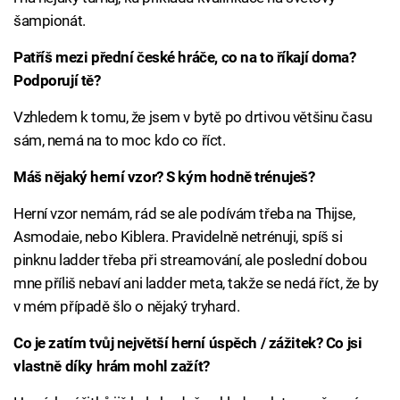
šampionát.
Patříš mezi přední české hráče, co na to říkají doma?
Podporují tě?
Vzhledem k tomu, že jsem v bytě po drtivou většinu času
sám, nemá na to moc kdo co říct.
Máš nějaký herní vzor? S kým hodně trénuješ?
Herní vzor nemám, rád se ale podívám třeba na Thijse,
Asmodaie, nebo Kiblera. Pravidelně netrénuji, spíš si
pinknu ladder třeba při streamování, ale poslední dobou
mne příliš nebaví ani ladder meta, takže se nedá říct, že by
v mém případě šlo o nějaký tryhard.
Co je zatím tvůj největší herní úspěch / zážitek? Co jsi
vlastně díky hrám mohl zažít?