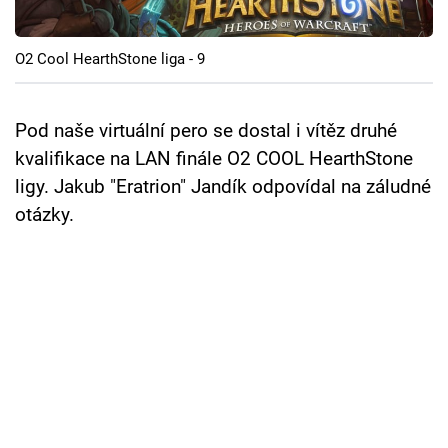
Cool Esport
O2 Cool HearthStone liga - 9
Pořady
TV Program
Pod naše virtuální pero se dostal i vítěz druhé
kvalifikace na LAN finále O2 COOL HearthStone
Sledujte prima+
ligy. Jakub "Eratrion" Jandík odpovídal na záludné
otázky.
Přihlášení
Sledujte nás