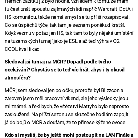
Herních zážitků již bylo hodně, vzhledem k tomu, že mám
tu čest znát spoustu zajímavých lidí napříč Warcraft, DotA i
HS komunitou, takže nemá smysl se tu příliš rozepisovat.
Co se úspěchů týče, tak tam je seznam poněkud kratší.
Když vezmu v potaz jen HS, tak tam to byly nějaká umístění
na tuzemských turnají jako je ESL a až teď výhra v O2
COOL kvalifikaci.
Sledoval jsi turnaj na MČR? Dopadl podle tvého
očekávání? Chystáš se to teď víc hrát, abys i ty okusil
atmosféru?
MČR jsem sledoval jen po očku, protože byl Blizzcon a
zároveň jsem měl pracovní víkend, ale jeho výsledky jsou
mi známé. a řekl bych, že vítězství Mattyho bylo naprosto
zasloužené. Na příští sezonu se skutečně hodlám zapojit i
já do bojů o MČR a doufám, že to přinese kýžené ovoce.
Kdo si myslíš, že by ještě mohl postoupit na LAN Finále a