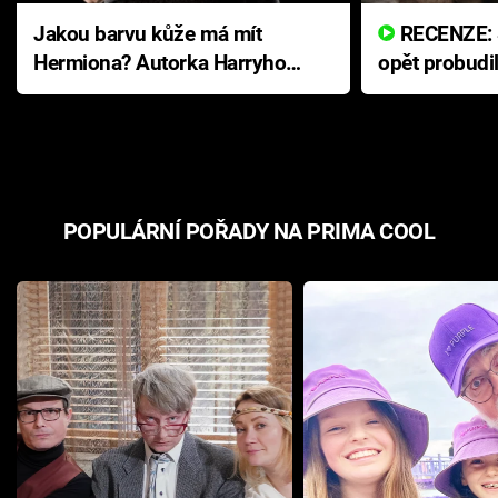
Jakou barvu kůže má mít
RECENZE: Smrtelné zlo se
Hermiona? Autorka Harryho
opět probudi
Pottera přišla s ráznou
přichází s n
odpovědí
hororovou n
POPULÁRNÍ POŘADY NA PRIMA COOL