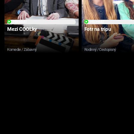
PŘEHRÁT
PŘEHRÁT
Mezi COOLky
Fotr na tripu
Komedie / Zábavný
Rodinný / Cestopisný