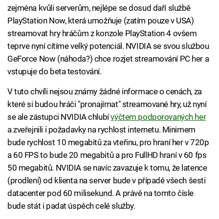
zejména kvůli serverům, nejlépe se dosud daří službě
PlayStation Now, která umožňuje (zatím pouze v USA)
streamovat hry hráčům z konzole PlayStation 4 ovšem
teprve nyní cítíme velký potenciál. NVIDIA se svou službou
GeForce Now (náhoda?) chce rozjet streamování PC her a
vstupuje do beta testování.
V tuto chvíli nejsou známy žádné informace o cenách, za
které si budou hráči "pronajímat" streamované hry, už nyní
se ale zástupci NVIDIA chlubí
výčtem podporovaných her
a zveřejnili i požadavky na rychlost internetu. Minimem
bude rychlost 10 megabitů za vteřinu, pro hraní her v 720p
a 60 FPS to bude 20 megabitů a pro FullHD hraní v 60 fps
50 megabitů. NVIDIA se navíc zavazuje k tomu, že latence
(prodlení) od klienta na server bude v případě všech šesti
datacenter pod 60 milisekund. A právě na tomto čísle
bude stát i padat úspěch celé služby.