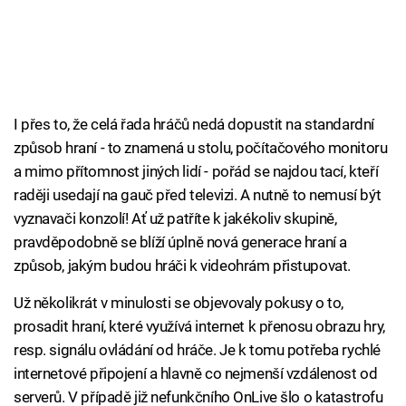
I přes to, že celá řada hráčů nedá dopustit na standardní
způsob hraní - to znamená u stolu, počítačového monitoru
a mimo přítomnost jiných lidí - pořád se najdou tací, kteří
raději usedají na gauč před televizi. A nutně to nemusí být
vyznavači konzolí! Ať už patříte k jakékoliv skupině,
pravděpodobně se blíží úplně nová generace hraní a
způsob, jakým budou hráči k videohrám přistupovat.
Už několikrát v minulosti se objevovaly pokusy o to,
prosadit hraní, které využívá internet k přenosu obrazu hry,
resp. signálu ovládání od hráče. Je k tomu potřeba rychlé
internetové připojení a hlavně co nejmenší vzdálenost od
serverů. V případě již nefunkčního OnLive šlo o katastrofu