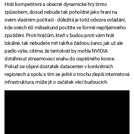
Hrát kompetitivní a obecně dynamické hry tímto
způsobem, dosud nebude tak poholdné jako hraní na
svém vlastním počítači - důležitá je totiž odezva ovládání,
kde oněch 60 milisekund pocítíte ve formě nepříjemného
zpoždění. Proti hráčům, kteří v budou proti vám hrát
lokálně, tak nebudete mít takřka žádnou šanci, jak už ale
padlo výše, cítíme, že tentokrát by mohla NVIDIA
dotáhnout streamovací snahu do úspěšného konce.
Pokud se objeví dostatek datacenter v konkrétních
regionech a spolu s tím se ještě o trochu zlepší internetová
infrastruktura, může jít o začátek věcí budoucích.