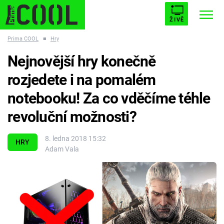
ŽIVĚ
Prima COOL
■
Hry
STARHOUSE
BUFFY, PŘEMOŽITELKA UPÍRŮ
Trendy:
Nejnovější hry konečně
ESCAPE
PLNEJ KOTEL
AVENGERS 5
rozjedete i na pomalém
notebooku! Za co vděčíme téhle
revoluční možnosti?
Témata
8. ledna 2018 15:32
HRY
Adam Vala
Filmy
Seriály
Hry