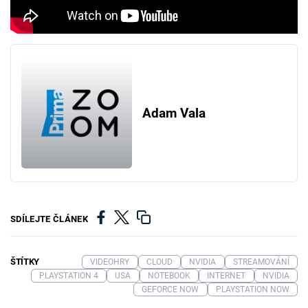
Adam Vala
SDÍLEJTE ČLÁNEK
ŠTÍTKY
VIDEOHRY
CLOUD
NVIDIA
STREAMOVÁNÍ
PLAYSTATION 4
USA
NOTEBOOK
INTERNET
NVIDIA
GEFORCE NOW
PLAYSTATION NOW