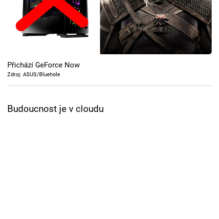
Cool Esport
Pořady
TV Program
Přichází GeForce Now
Zdroj: ASUS/Bluehole
Sledujte prima+
Budoucnost je v cloudu
Přihlášení
Sledujte nás