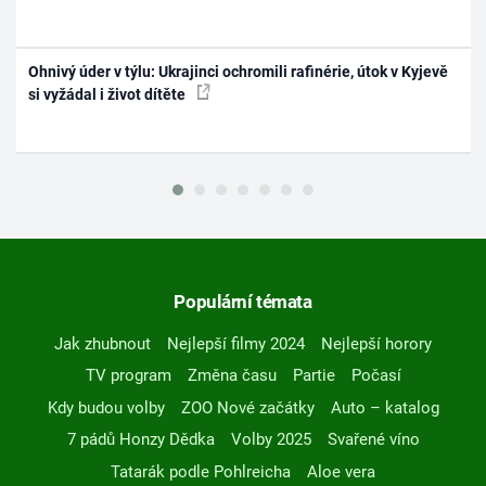
Ohnivý úder v týlu: Ukrajinci ochromili rafinérie, útok v Kyjevě
si vyžádal i život dítěte
Populární témata
Jak zhubnout
Nejlepší filmy 2024
Nejlepší horory
TV program
Změna času
Partie
Počasí
Kdy budou volby
ZOO Nové začátky
Auto – katalog
7 pádů Honzy Dědka
Volby 2025
Svařené víno
Tatarák podle Pohlreicha
Aloe vera