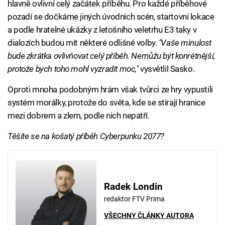
hlavně ovlivní celý začátek příběhu. Pro každé příběhové
pozadí se dočkáme jiných úvodních scén, startovní lokace
a podle hratelné ukázky z letošního veletrhu E3 taky v
dialozích budou mít některé odlišné volby.
"Vaše minulost
bude zkrátka ovlivňovat celý příběh. Nemůžu být konrétnější,
protože bych toho mohl vyzradit moc,"
vysvětlil Sasko.
Oproti mnoha podobným hrám však tvůrci ze hry vypustili
systém morálky, protože do světa, kde se stírají hranice
mezi dobrem a zlem, podle nich nepatří.
Těšíte se na košatý příběh Cyberpunku 2077?
Radek Londin
redaktor FTV Prima
VŠECHNY ČLÁNKY AUTORA