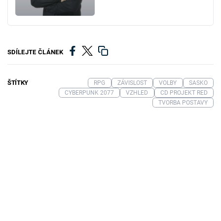
SDÍLEJTE ČLÁNEK
ŠTÍTKY
RPG
ZÁVISLOST
VOLBY
SASKO
CYBERPUNK 2077
VZHLED
CD PROJEKT RED
TVORBA POSTAVY