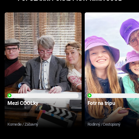
PŘEHRÁT
PŘEHRÁT
Mezi COOLky
Fotr na tripu
Komedie / Zábavný
Rodinný / Cestopisný