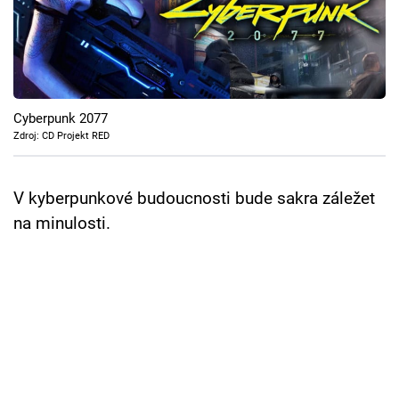
Cool Esport
Pořady
TV Program
Cyberpunk 2077
Zdroj: CD Projekt RED
Sledujte prima+
V kyberpunkové budoucnosti bude sakra záležet
Přihlášení
na minulosti.
Sledujte nás