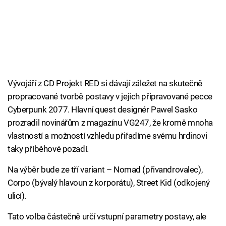
Vývojáří z CD Projekt RED si dávají záležet na skutečně
propracované tvorbě postavy v jejich připravované pecce
Cyberpunk 2077. Hlavní quest designér Pawel Sasko
prozradil novinářům z magazínu VG247, že kromě mnoha
vlastností a možností vzhledu přiřadíme svému hrdinovi
taky příběhové pozadí.
Na výběr bude ze tří variant – Nomad (přivandrovalec),
Corpo (bývalý hlavoun z korporátu), Street Kid (odkojený
ulicí).
Tato volba částečně určí vstupní parametry postavy, ale