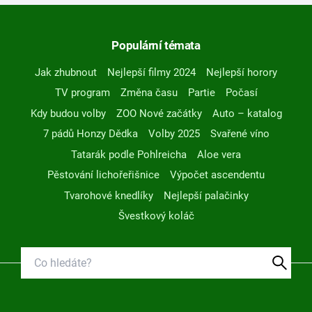
Populární témata
Jak zhubnout
Nejlepší filmy 2024
Nejlepší horory
TV program
Změna času
Partie
Počasí
Kdy budou volby
ZOO Nové začátky
Auto – katalog
7 pádů Honzy Dědka
Volby 2025
Svařené víno
Tatarák podle Pohlreicha
Aloe vera
Pěstování lichořeřišnice
Výpočet ascendentu
Tvarohové knedlíky
Nejlepší palačinky
Švestkový koláč