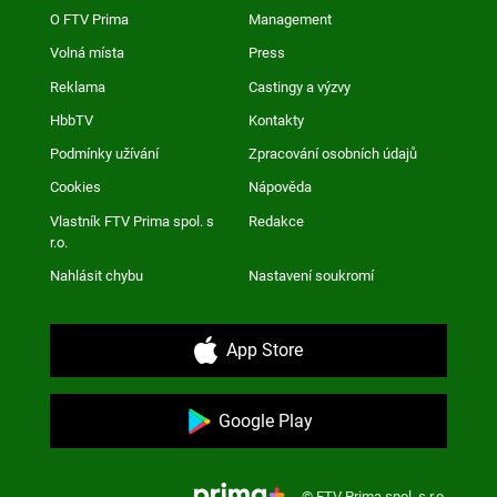
O FTV Prima
Management
Volná místa
Press
Reklama
Castingy a výzvy
HbbTV
Kontakty
Podmínky užívání
Zpracování osobních údajů
Cookies
Nápověda
Vlastník FTV Prima spol. s
Redakce
r.o.
Nahlásit chybu
Nastavení soukromí
App Store
Google Play
© FTV Prima spol. s r.o.