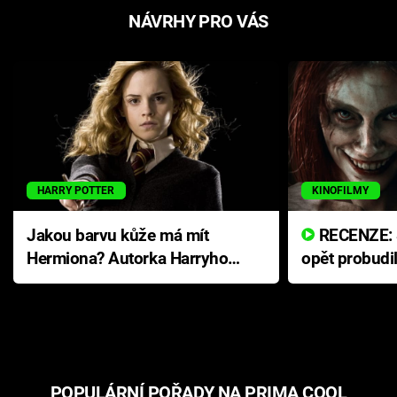
NÁVRHY PRO VÁS
HARRY POTTER
KINOFILMY
Jakou barvu kůže má mít
RECENZE: Smrtelné zlo se
Hermiona? Autorka Harryho
opět probudi
Pottera přišla s ráznou
přichází s n
odpovědí
hororovou n
POPULÁRNÍ POŘADY NA PRIMA COOL