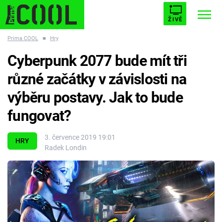
ŽIVĚ
Prima COOL
■
Hry
STARHOUSE
BUFFY, PŘEMOŽITELKA UPÍRŮ
Trendy:
Cyberpunk 2077 bude mít tři
ESCAPE
PLNEJ KOTEL
AVENGERS 5
různé začátky v závislosti na
výběru postavy. Jak to bude
fungovat?
Témata
3. července 2019 19:01
HRY
Radek Londin
Filmy
Seriály
Hry