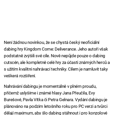
Není žádnou novinkou, že se chystá český neoficiální
dabing hry Kingdom Come: Deliverance. Jeho autoři však
podstatně zvýšili své cíle. Nově nepůjde pouze o dabing
cutscén, ale kompletně celé hry za účasti známých herců a
s užitím kvalitní nahrávací techniky. Cílem je namluvit taky
veškerá rozšíření.
Nahrávání dabingu je momentálně v plném proudu,
přičemž uslyšíme i známé hlasy Jana Přeučila, Evy
Burešové, Pavla Vítka či Petra Gelnara. Vydání dabingu je
plánováno na podzim letošního roku pro PC verzi a tvůrci
dělají maximum, aby šlo dabing stáhnout i pro konzolové