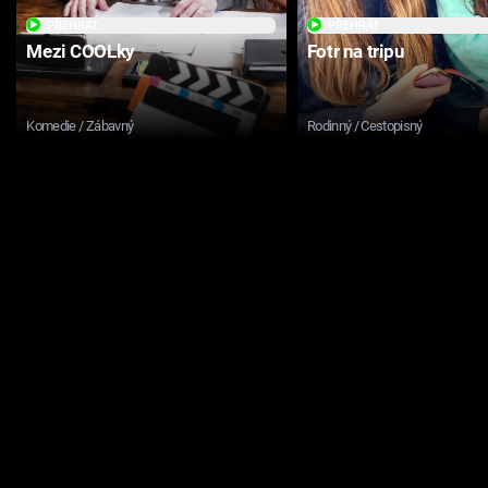
PŘEHRÁT
PŘEHRÁT
Mezi COOLky
Fotr na tripu
Komedie / Zábavný
Rodinný / Cestopisný