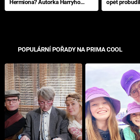
Hermiona? Autorka Harryho
opět probudi
Pottera přišla s ráznou
přichází s n
odpovědí
hororovou n
POPULÁRNÍ POŘADY NA PRIMA COOL