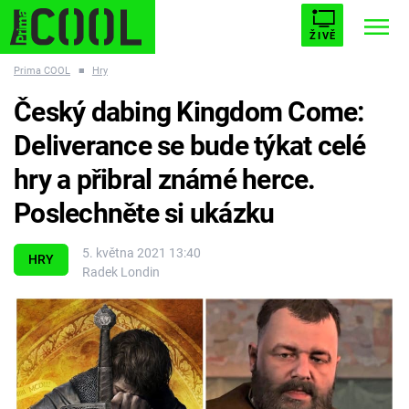
ŽIVĚ
Prima COOL
■
Hry
STARHOUSE
BUFFY, PŘEMOŽITELKA UPÍRŮ
Trendy:
Český dabing Kingdom Come:
ESCAPE
PLNEJ KOTEL
AVENGERS 5
Deliverance se bude týkat celé
hry a přibral známé herce.
Poslechněte si ukázku
Témata
5. května 2021 13:40
HRY
Radek Londin
Filmy
Seriály
Hry