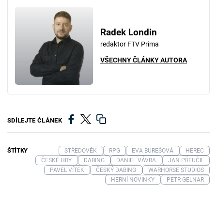
Radek Londin
redaktor FTV Prima
VŠECHNY ČLÁNKY AUTORA
SDÍLEJTE ČLÁNEK
ŠTÍTKY
STŘEDOVĚK
RPG
EVA BUREŠOVÁ
HEREC
ČESKÉ HRY
DABING
DANIEL VÁVRA
JAN PŘEUČIL
PAVEL VÍTEK
ČESKÝ DABING
WARHORSE STUDIOS
HERNÍ NOVINKY
PETR GELNAR