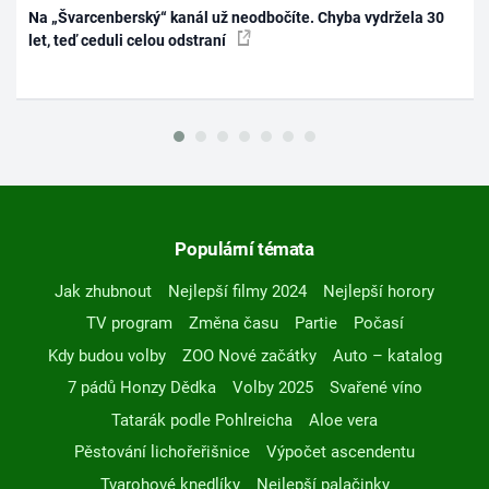
Na „Švarcenberský“ kanál už neodbočíte. Chyba vydržela 30
let, teď ceduli celou odstraní
Populární témata
Jak zhubnout
Nejlepší filmy 2024
Nejlepší horory
TV program
Změna času
Partie
Počasí
Kdy budou volby
ZOO Nové začátky
Auto – katalog
7 pádů Honzy Dědka
Volby 2025
Svařené víno
Tatarák podle Pohlreicha
Aloe vera
Pěstování lichořeřišnice
Výpočet ascendentu
Tvarohové knedlíky
Nejlepší palačinky