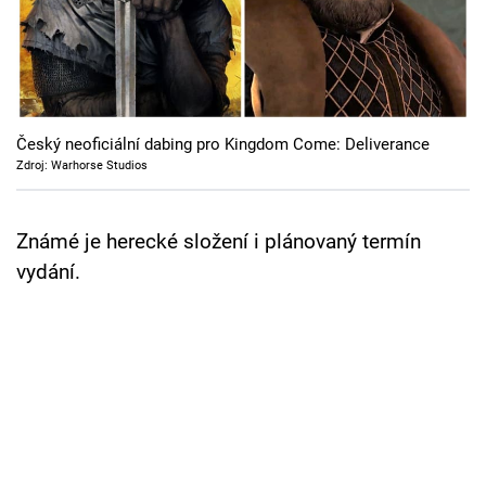
Cool Esport
Pořady
TV Program
Český neoficiální dabing pro Kingdom Come: Deliverance
Zdroj: Warhorse Studios
Sledujte prima+
Známé je herecké složení i plánovaný termín
Přihlášení
vydání.
Sledujte nás