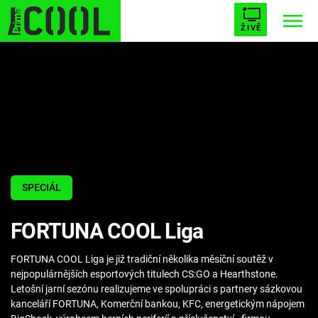
ŽIVĚ
STARHOUSE
BUFFY, PŘEMOŽITELKA UPÍRŮ
Trendy:
ESCAPE
PLNEJ KOTEL
AVENGERS 5
SPECIÁL
Témata
FORTUNA COOL Liga
Filmy
FORTUNA COOL Liga je již tradiční několika měsíční soutěž v
Seriály
nejpopulárnějších esportových titulech CS:GO a Hearthstone.
Letošní jarní sezónu realizujeme ve spolupráci s partnery sázkovou
Hry
kanceláří FORTUNA, Komerční bankou, KFC, energetickým nápojem