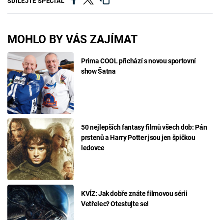
SDÍLEJTE SPECIÁL
MOHLO BY VÁS ZAJÍMAT
Prima COOL přichází s novou sportovní
show Šatna
50 nejlepších fantasy filmů všech dob: Pán
prstenů a Harry Potter jsou jen špičkou
ledovce
KVÍZ: Jak dobře znáte filmovou sérii
Vetřelec? Otestujte se!