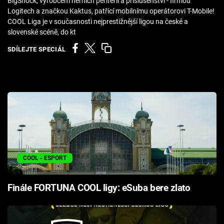
BigShock, výrobcem herních periferíí a příslušenství - firmou
Cool Esport
Logitech a značkou Kaktus, patřící mobilnímu operátorovi T-Mobile!
COOL Liga je v současnosti nejprestižnější ligou na české a
slovenské scéně, do kt
Pořady
SDÍLEJTE SPECIÁL
TV Program
Sledujte prima+
Přihlášení
Sledujte nás
COOL - ESPORT
Finále FORTUNA COOL ligy: eSuba bere zlato