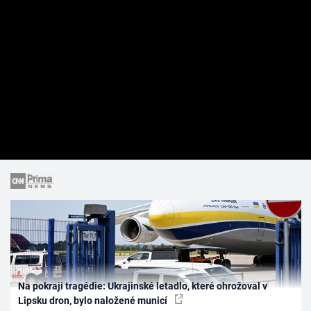
Na pokraji tragédie: Ukrajinské letadlo, které ohrožoval v
Lipsku dron, bylo naložené municí