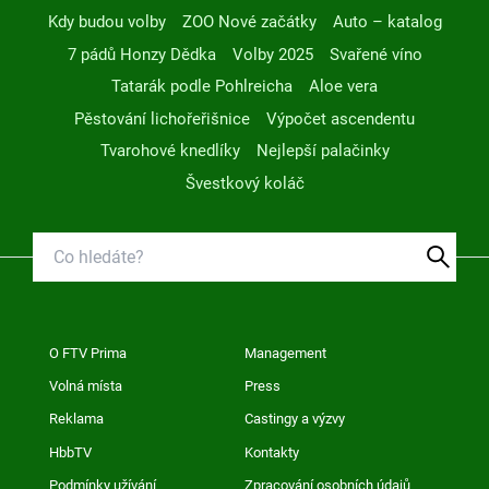
Kdy budou volby
ZOO Nové začátky
Auto – katalog
7 pádů Honzy Dědka
Volby 2025
Svařené víno
Tatarák podle Pohlreicha
Aloe vera
Pěstování lichořeřišnice
Výpočet ascendentu
Tvarohové knedlíky
Nejlepší palačinky
Švestkový koláč
O FTV Prima
Management
Volná místa
Press
Reklama
Castingy a výzvy
HbbTV
Kontakty
Podmínky užívání
Zpracování osobních údajů