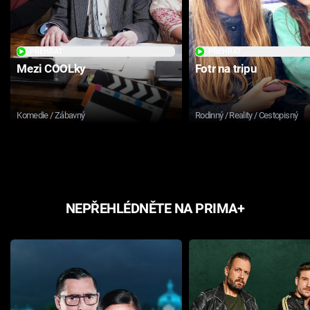
PŘEHRÁT
PŘEHRÁT
Mezi COOLky
Fotr na tripu
Komedie / Zábavný
Rodinný / Reality / Cestopisný
NEPŘEHLÉDNĚTE NA PRIMA+