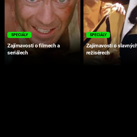
SPECIÁLY
SPECIÁLY
Zajímavosti o filmech a
Zajímavosti o slavnýc
seriálech
režisérech