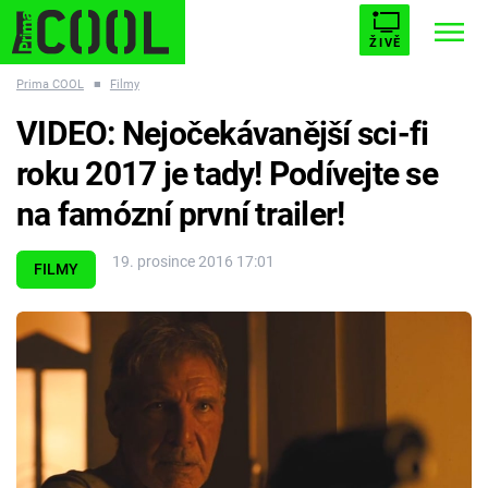
ŽIVĚ
Prima COOL
■
Filmy
STARHOUSE
BUFFY, PŘEMOŽITELKA UPÍRŮ
Trendy:
VIDEO: Nejočekávanější sci-fi
ESCAPE
PLNEJ KOTEL
AVENGERS 5
roku 2017 je tady! Podívejte se
na famózní první trailer!
19. prosince 2016 17:01
FILMY
Témata
Filmy
Seriály
Hry