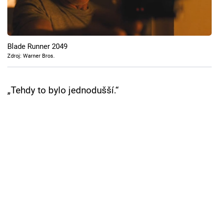
Cool Esport
Pořady
Blade Runner 2049
TV Program
Zdroj: Warner Bros.
Sledujte prima+
„Tehdy to bylo jednodušší.“
Přihlášení
Sledujte nás