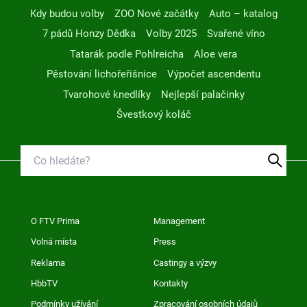
Kdy budou volby
ZOO Nové začátky
Auto – katalog
7 pádů Honzy Dědka
Volby 2025
Svařené víno
Tatarák podle Pohlreicha
Aloe vera
Pěstování lichořeřišnice
Výpočet ascendentu
Tvarohové knedlíky
Nejlepší palačinky
Švestkový koláč
O FTV Prima
Management
Volná místa
Press
Reklama
Castingy a výzvy
HbbTV
Kontakty
Podmínky užívání
Zpracování osobních údajů