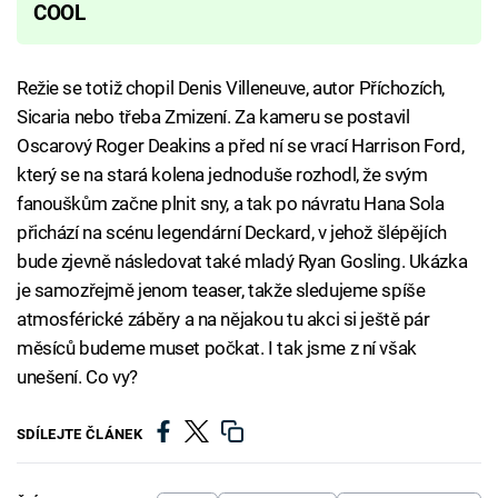
COOL
Režie se totiž chopil Denis Villeneuve, autor Příchozích,
Sicaria nebo třeba Zmizení. Za kameru se postavil
Oscarový Roger Deakins a před ní se vrací Harrison Ford,
který se na stará kolena jednoduše rozhodl, že svým
fanouškům začne plnit sny, a tak po návratu Hana Sola
přichází na scénu legendární Deckard, v jehož šlépějích
bude zjevně následovat také mladý Ryan Gosling. Ukázka
je samozřejmě jenom teaser, takže sledujeme spíše
atmosférické záběry a na nějakou tu akci si ještě pár
měsíců budeme muset počkat. I tak jsme z ní však
unešení. Co vy?
SDÍLEJTE ČLÁNEK