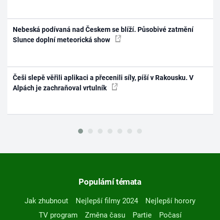
Nebeská podívaná nad Českem se blíží. Působivé zatmění
Slunce doplní meteorická show
Češi slepě věřili aplikaci a přecenili síly, píší v Rakousku. V
Alpách je zachraňoval vrtulník
Populární témata
Jak zhubnout
Nejlepší filmy 2024
Nejlepší horory
TV program
Změna času
Partie
Počasí