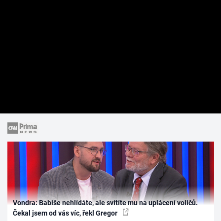
Vondra: Babiše nehlídáte, ale svítíte mu na uplácení voličů.
Čekal jsem od vás víc, řekl Gregor