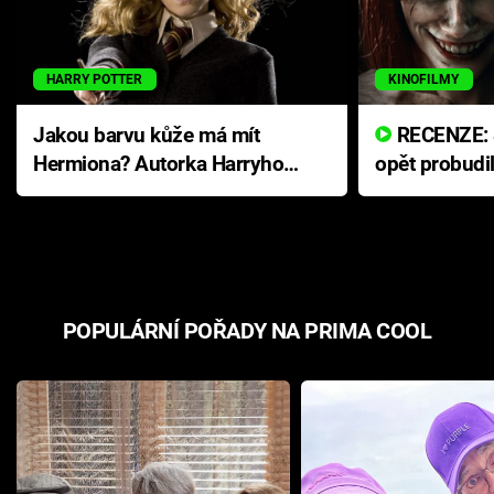
HARRY POTTER
KINOFILMY
Jakou barvu kůže má mít
RECENZE: Smrtelné zlo se
Hermiona? Autorka Harryho
opět probudi
Pottera přišla s ráznou
přichází s n
odpovědí
hororovou n
POPULÁRNÍ POŘADY NA PRIMA COOL