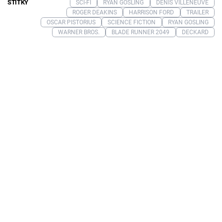
ŠTÍTKY
SCI-FI
RYAN GOSLING
DENIS VILLENEUVE
ROGER DEAKINS
HARRISON FORD
TRAILER
OSCAR PISTORIUS
SCIENCE FICTION
RYAN GOSLING
WARNER BROS.
BLADE RUNNER 2049
DECKARD