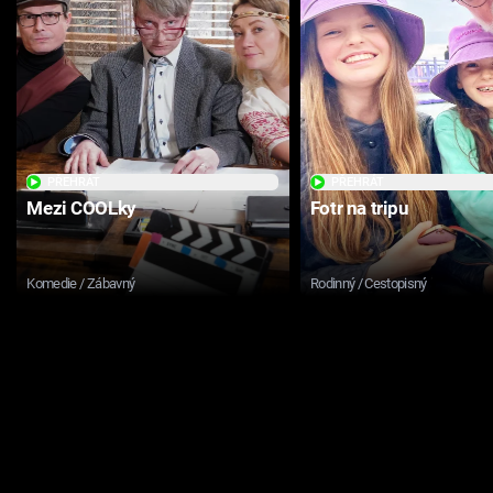
PŘEHRÁT
PŘEHRÁT
Mezi COOLky
Fotr na tripu
Komedie / Zábavný
Rodinný / Cestopisný